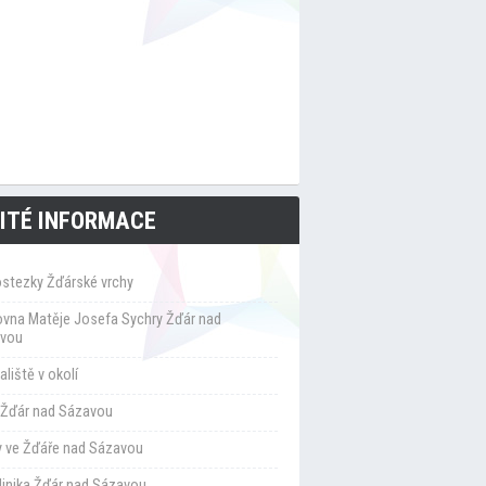
ITÉ INFORMACE
ostezky Žďárské vrchy
ovna Matěje Josefa Sychry Žďár nad
vou
liště v okolí
Žďár nad Sázavou
y ve Žďáře nad Sázavou
klinika Žďár nad Sázavou