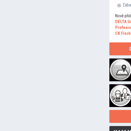
Zába
Nově přid
DELTA G
Profesio
CK Fisch