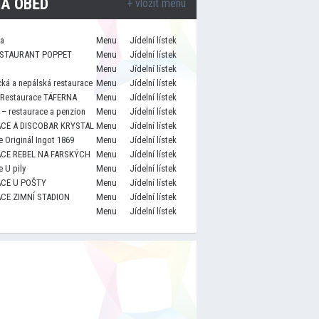
A OBĚD
+ vložit menu
za
Menu
Jídelní lístek
STAURANT POPPET
Menu
Jídelní lístek
Menu
Jídelní lístek
cká a nepálská restaurace
Menu
Jídelní lístek
 Restaurace TÁFERNA
Menu
Jídelní lístek
– restaurace a penzion
Menu
Jídelní lístek
CE A DISCOBAR KRYSTAL
Menu
Jídelní lístek
 Originál Ingot 1869
Menu
Jídelní lístek
CE REBEL NA FARSKÝCH
Menu
Jídelní lístek
 U pily
Menu
Jídelní lístek
CE U POŠTY
Menu
Jídelní lístek
CE ZIMNÍ STADION
Menu
Jídelní lístek
Menu
Jídelní lístek