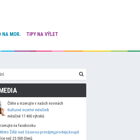
 NA MOR.
TIPY NA VÝLET
MEDIA
Čtěte a inzerujte v našich novinách
Kulturně inzertní měsíčník
měsíčně 17 400 výtisků
Inzerujte na facebooku
Město Žďár nad Sázavou-pronájmy,prodeje,koupě
více než 25 500 členů