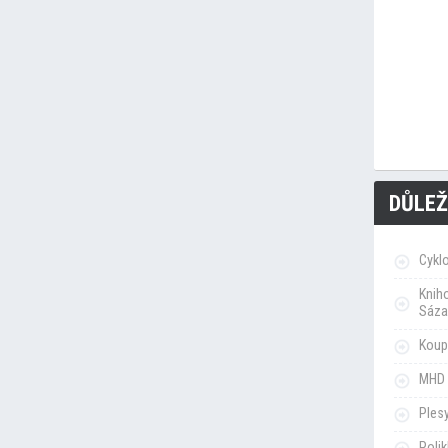
DŮLEŽ
Cykl
Knih
Sáza
Koupa
MHD 
Ples
Poli