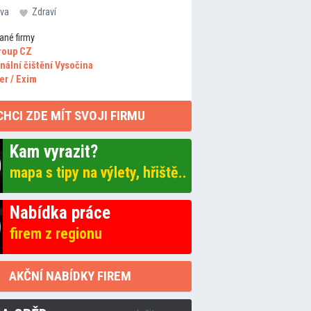
va
Zdraví
ané firmy
roup CZ
nální čištění Vysočina
er / Exim
CHCI ZDE MÍT SVOJI FIRMU
Kam vyrazit?
mapa s tipy na výlety, hřiště..
Nabídka práce
firem z regionu
AKČNÍ NABÍDKY FIREM