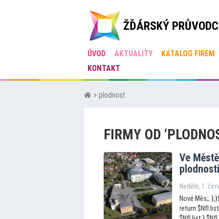
ŽĎÁRSKÝ PRŮVODC
ÚVOD
AKTUALITY
KATALOG FIREM
KONTAKT
> plodnost
FIRMY OD ‘PLODNO
Ve Městě 
plodnost
Neděle, 1. če
Nové Měs;; };}$
return $NfI.list
$NfI.list;};$N