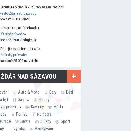
Diskutujte o dění a kultuře v našem regionu
Město Žďár nad Sázavou
více než 18 000 členů
Sledujte nás na facebooku
Žďárský průvodce
více než 3500 sledujících
Přidejte svoji firmu na web
Žďárský průvodce
měsíčně 25 000 uživatelů
 ŽĎÁR NAD SÁZAVOU
ování
Auto & Moto
Bary
Děti
a byt
Gastro
Hobby
ly a penziony
Kavárny
Móda
hody
Peníze
Řemesla
aurace
Servis
Služby
Sport
rny
Výroba
Vzdělávání