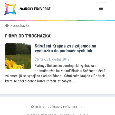
ŽĎÁRSKÝ PRŮVODCE
> prochazka
FIRMY OD ‘PROCHAZKA’
Sdružení Krajina zve zájemce na
vycházku do podmáčených luk
Čtvrtek, 31. května 2018
Blatiny / Botanicko-zoologická vycházka do
podmáčených luk v okolí Blatin u Sněžného čeká
zájemce, již se vydají na akci pořádanou Sdružením Krajina z Počítek,
které se péčí o cenné louky již řadu let zabývá....
© 2008 - 2017 ŽĎÁRSKÝ PRŮVODCE.CZ ·