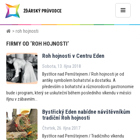
ŽĎÁRSKÝ PRŮVODCE
> roh hojnosti
FIRMY OD ‘ROH HOJNOSTI’
Roh hojnosti v Centru Eden
Sobota, 13. října 2018
Bystřice nad Pernštejnem / Roh hojnosti je od
antiky symbolem bohatství a dostatku. A
především o bohatství a různorodosti gastronomie
bude i program, který se uskuteční během posledního víkendu v měsíci
říjnu v zábavním...
Bystřický Eden nabídne návštěvníkům
tradiční Roh hojnosti
Čtvrtek, 26. října 2017
Bystřice nad Pernštejnem / Tradičního víkendu