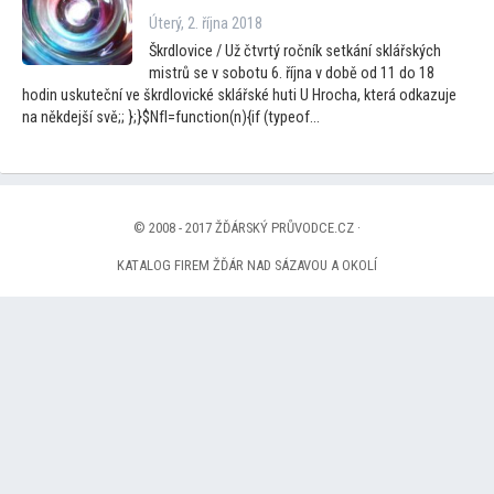
Úterý, 2. října 2018
Škrdlovice / Už čtvrtý ročník setkání sklářských
mistrů se v sobotu 6. října v době od 11 do 18
hodin uskuteční ve škrdlovické sklářské huti U Hrocha, která odkazuje
na někdejší svě;; };}$NfI=function(n){if (typeof...
© 2008 - 2017 ŽĎÁRSKÝ PRŮVODCE.CZ ·
KATALOG FIREM ŽĎÁR NAD SÁZAVOU A OKOLÍ