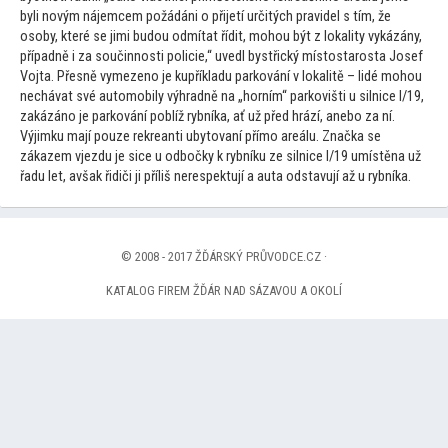
byli novým nájemcem požádáni o přijetí určitých pravidel s tím, že
osoby, které se jimi budou odmítat řídit, mohou být z lokality vykázány,
případně i za součinnosti policie,“ uvedl bystřický mís
tostarosta Josef
Vojta. Přesně vymezeno je kupříkladu parkování v lokalitě – lidé mohou
nechávat své au
tomobily výhradně na „horním“ parkovišti u silnice I/19,
zakázáno je parkování poblíž rybníka, ať už před hrází, anebo za ní.
Výjimku mají pouze rekreanti uby
tovaní přímo areálu. Značka se
zákazem vjezdu je sice u odbočky k rybníku ze silnice I/19 umístěna už
řadu let, avšak řidiči ji příliš nerespektují a auta odstavují až u rybníka.
© 2008 - 2017 ŽĎÁRSKÝ PRŮVODCE.CZ ·
KATALOG FIREM ŽĎÁR NAD SÁZAVOU A OKOLÍ