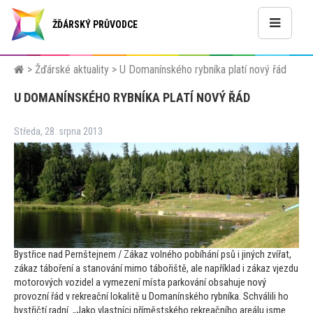
ŽĎÁRSKÝ PRŮVODCE
>
Žďárské aktuality
>
U Domanínského rybníka platí nový řád
U DOMANÍNSKÉHO RYBNÍKA PLATÍ NOVÝ ŘÁD
Středa, 28. srpna 2013
Bystřice nad Pernštejnem / Zákaz volného pobíhání psů i jiných zvířat,
zákaz táboření a stanování mimo tábořiště, ale například i zákaz vjezdu
mo
torových vozidel a vymezení místa parkování obsahuje nový
provozní řád v rekreační lokalitě u Domanínského rybníka. Schválili ho
bystřičtí radní. „Jako vlastníci příměstského rekreačního areálu jsme