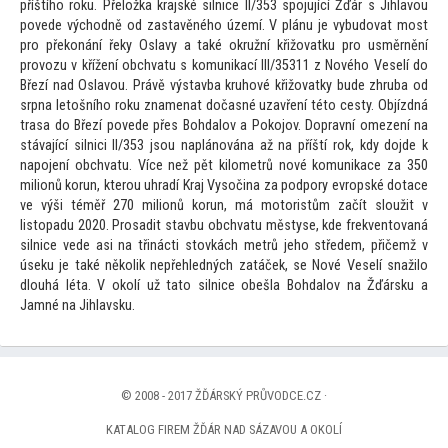
příštího roku. Přeložka krajské silnice II/353 spojující Žďár s Jihlavou
povede východně od zastavěného území. V plánu je vybudovat most
pro překonání řeky Oslavy a také okružní křižovatku pro usměrnění
provozu v křížení obchvatu s komunikací III/35311 z Nového Veselí do
Březí nad Oslavou. Právě výstavba kruhové křižovatky bude zhruba od
srpna le
tošního roku znamenat dočasné uzavření té
to cesty. Objízdná
trasa do Březí povede přes Bohdalov a Pokojov. Dopravní omezení na
stávající silnici II/353 jsou naplánována až na příští rok, kdy dojde k
napojení obchvatu. Více než pět kilometrů nové komunikace za 350
milionů korun, kterou uhradí Kraj Vysočina za podpory evropské dotace
ve výši téměř 270 milionů korun, má mo
toristům začít sloužit v
lis
topadu 2020. Prosadit stavbu obchvatu městyse, kde frekven
tovaná
silnice vede asi na třinácti s
tovkách metrů jeho středem, přičemž v
úseku je také několik nepřehledných zatáček, se Nové Veselí snažilo
dlouhá léta. V okolí už ta
to silnice obešla Bohdalov na Žďársku a
Jamné na Jihlavsku.
© 2008 - 2017 ŽĎÁRSKÝ PRŮVODCE.CZ ·
KATALOG FIREM ŽĎÁR NAD SÁZAVOU A OKOLÍ