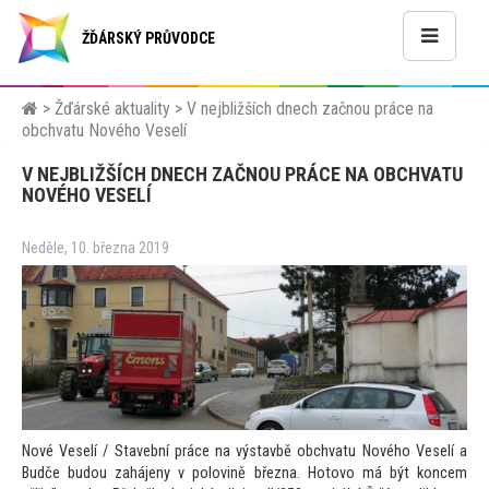
ŽĎÁRSKÝ PRŮVODCE
>
Žďárské aktuality
>
V nejbližších dnech začnou práce na
obchvatu Nového Veselí
V NEJBLIŽŠÍCH DNECH ZAČNOU PRÁCE NA OBCHVATU
NOVÉHO VESELÍ
Neděle, 10. března 2019
Nové Veselí / Stavební práce na výstavbě obchvatu Nového Veselí a
Budče budou zahájeny v polovině března. Ho
tovo má být koncem