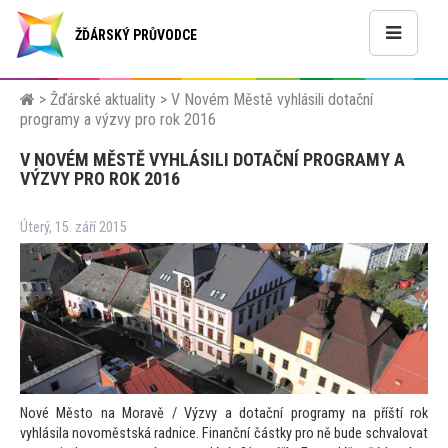
ŽĎÁRSKÝ PRŮVODCE
>
Žďárské aktuality
>
V Novém Městě vyhlásili dotační
programy a výzvy pro rok 2016
V NOVÉM MĚSTĚ VYHLÁSILI DOTAČNÍ PROGRAMY A
VÝZVY PRO ROK 2016
Úterý, 15. září 2015
Nové Měs
to na Moravě / Výzvy a dotační programy na příští rok
vyhlásila novoměstská radnice. Finanční částky pro ně bude schvalovat