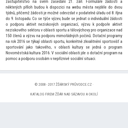
zastupitelstvo na svém zasedání 21. září. Formuláře žádostí a
některých příloh budou k dispozici na webu města nejdéle do dvou
týdnů, přičemž žádosti je možné odevzdat v podatelně úřadu od 8. října
do 9. lis
topadu. Co se týče výzev, bude se jednat o individuální žádosti
o podporu aktivit neziskových organizací, výzvu k podpoře aktivit
neziskového sek
toru v oblasti sportu a tělovýchovy pro organizace nad
150 členů a výzvu na podporu mimořádných počinů. Dotační programy
na rok 2016 se týkají oblasti sportu, konkrétně zkvalitnění spor
tovišť a
spor
tování jako takového, v oblasti kultury se jedná o program
Novoměstská kultura 2016. V sociální oblasti jde o dotační program na
pomoc a podporu osobám v nepříznivé sociální situaci.
© 2008 - 2017 ŽĎÁRSKÝ PRŮVODCE.CZ ·
KATALOG FIREM ŽĎÁR NAD SÁZAVOU A OKOLÍ