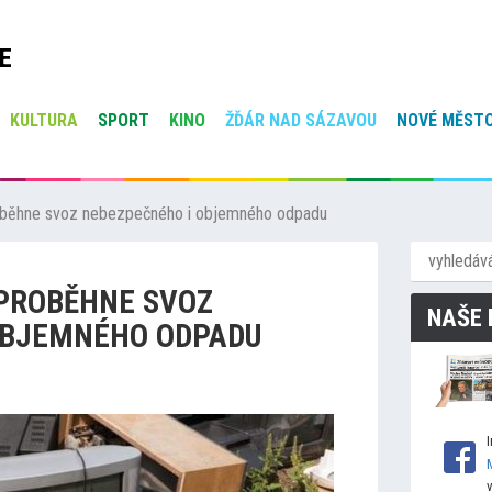
E
KULTURA
SPORT
KINO
ŽĎÁR NAD SÁZAVOU
NOVÉ MĚSTO
roběhne svoz nebezpečného i objemného odpadu
 PROBĚHNE SVOZ
NAŠE 
OBJEMNÉHO ODPADU