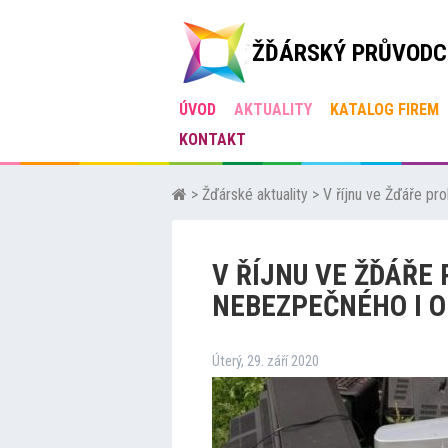
ŽĎÁRSKÝ PRŮVODC
ÚVOD
AKTUALITY
KATALOG FIREM
KONTAKT
>
Žďárské aktuality
>
V říjnu ve Žďáře p
V ŘÍJNU VE ŽĎÁŘE
NEBEZPEČNÉHO I 
Úterý, 29. září 2020