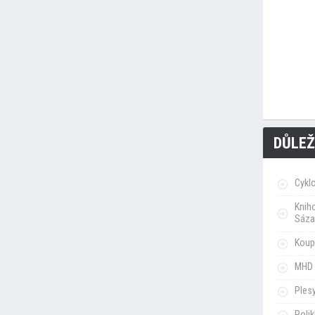
DŮLEŽ
Cykl
Knih
Sáza
Koupa
MHD 
Ples
Poli