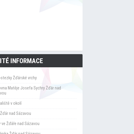
ITÉ INFORMACE
ostezky Žďárské vrchy
ovna Matěje Josefa Sychry Žďár nad
vou
liště v okolí
Žďár nad Sázavou
y ve Žďáře nad Sázavou
klinika Žďár nad Sázavou