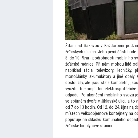
Žďár nad Sázavou / Každoroční podzimn
žďárských ulicích. Jeho první částí bud
8. do 10. října - podrobnosti mobilníh
žďárské radnice. Při něm mohou lidé od
například rádia, televizory, ledničky, 
monočlánky, akumulá
tory a jiné obaly 
dosloužily, ale jsou stále kompletní, 
využití. Nekompletní elektrospotřebi
odpadu. Po ukončení mobilního svozu j
ve sběrném dvoře v Jihlavské ulici, a
to 
od 7 do 13 hodin. Od 12. do 24. října naj
místech velkoobjemové kontejnery na o
poputuje na skládku komunálního odpa
žďárské bioplynové stanici.