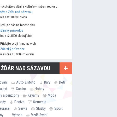
Diskutujte o dění a kultuře v našem regionu
Město Žďár nad Sázavou
více než 18 000 členů
Sledujte nás na facebooku
Žďárský průvodce
více než 3500 sledujících
Přidejte svoji firmu na web
Žďárský průvodce
měsíčně 25 000 uživatelů
 ŽĎÁR NAD SÁZAVOU
ování
Auto & Moto
Bary
Děti
a byt
Gastro
Hobby
ly a penziony
Kavárny
Móda
hody
Peníze
Řemesla
aurace
Servis
Služby
Sport
rny
Výroba
Vzdělávání