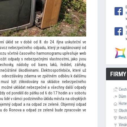
í úklid se v době od 8. do 24. října uskuteční ve
e svoz nebezpečného odpadu, který je naplánovaný od
o svozu včetně časového harmonogramu upřesňuje web
ložit odpady s nebezpečnými vlastnostmi, jako jsou
plechovky, nádoby od barev, laků, ředidel, zářivky,
znečištěné škodlivinami. Elektrospotřebiče, které už
FIRMY
jsou odevzdávány zdarma ve zpětném odběru k dalšímu
če musí být zlikvidovány na skládce nebezpečného
e možné ukládat nebezpečné a všechny další odpady
Cest
vždy od pondělí do pátku od 6 do 17 hodin a v sobotu
Dům 
dou lidé v rámci podzimního úklidu města na obvyklých
Hote
bjemný odpad a na odpad ze zeleně. Objemný odpad
du do Ronova a odpad ze zeleně bude zpracován ve
Obc
Rest
Viná