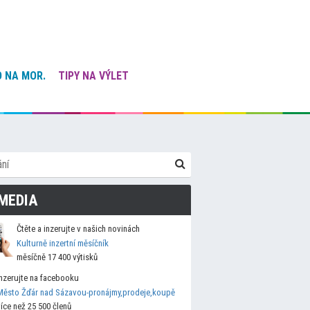
 NA MOR.
TIPY NA VÝLET
MEDIA
Čtěte a inzerujte v našich novinách
Kulturně inzertní měsíčník
měsíčně 17 400 výtisků
Inzerujte na facebooku
Město Žďár nad Sázavou-pronájmy,prodeje,koupě
více než 25 500 členů