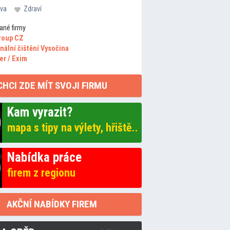
va
Zdraví
ané firmy
roup CZ
nální čištění Vysočina
er / Exim
CHCI ZDE MÍT SVOJI FIRMU
Kam vyrazit?
mapa s tipy na výlety, hřiště..
Nabídka práce
firem z regionu
AKČNÍ NABÍDKY FIREM