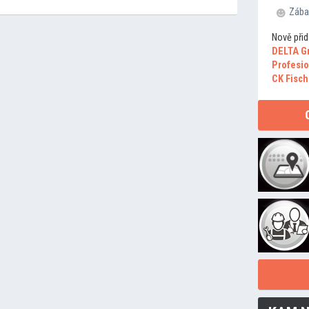
Zába
Nově přid
DELTA G
Profesio
CK Fisch