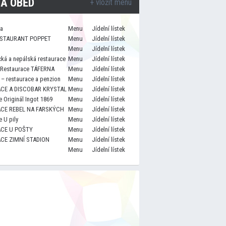
A OBĚD
+ vložit menu
za
Menu
Jídelní lístek
STAURANT POPPET
Menu
Jídelní lístek
Menu
Jídelní lístek
cká a nepálská restaurace
Menu
Jídelní lístek
 Restaurace TÁFERNA
Menu
Jídelní lístek
– restaurace a penzion
Menu
Jídelní lístek
CE A DISCOBAR KRYSTAL
Menu
Jídelní lístek
 Originál Ingot 1869
Menu
Jídelní lístek
CE REBEL NA FARSKÝCH
Menu
Jídelní lístek
 U pily
Menu
Jídelní lístek
CE U POŠTY
Menu
Jídelní lístek
CE ZIMNÍ STADION
Menu
Jídelní lístek
Menu
Jídelní lístek