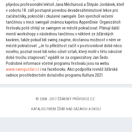
přijedou profesionální lek
toři Jana Měchurová a Štěpán Jordánek, kteří
v sobotu 18. září postupně povedou devadesátiminu
tové lekce pro
začátečníky, pokročilé i zkušené swingaře. Den vyvrcholí večerní
tančírnou s mezi swingaři známou kapelou AppenDixie. Organizá
toři
festivalu poté chtějí se swingem ve městě pokračovat. Plánují další
menší workshopy s následnou tančírnou v některé ze žďárských
kaváren, takže pokud lidi swing zaujme, dostanou možnost v něm ve
městě pokračovat. „Je
to příleži
tost začít v postcovidové době něco
nového, poznat nové lidi nebo oživit vztah, který mohl v té
to náročné
době trochu stagnovat,“ vyjádřil se za organizá
tory Jan Šedo.
Podrobné informace včetně programu festivalu jsou na webu
www.swinguzdar.cz
i na facebooku. Akci podpořila rovněž žďárská
radnice prostřednictvím dotačního programu Kultura 2021.
© 2008 - 2017 ŽĎÁRSKÝ PRŮVODCE.CZ ·
KATALOG FIREM ŽĎÁR NAD SÁZAVOU A OKOLÍ