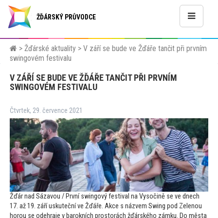
ŽĎÁRSKÝ PRŮVODCE
>
Žďárské aktuality
>
V září se bude ve Žďáře tančit při prvním
swingovém festivalu
V ZÁŘÍ SE BUDE VE ŽĎÁŘE TANČIT PŘI PRVNÍM
SWINGOVÉM FESTIVALU
Čtvrtek, 29. července 2021
Žďár nad Sázavou / První swingový festival na Vysočině se ve dnech
17. až 19. září uskuteční ve Žďáře. Akce s názvem Swing pod Zelenou
horou se odehraje v barokních pros
torách žďárského zámku. Do města