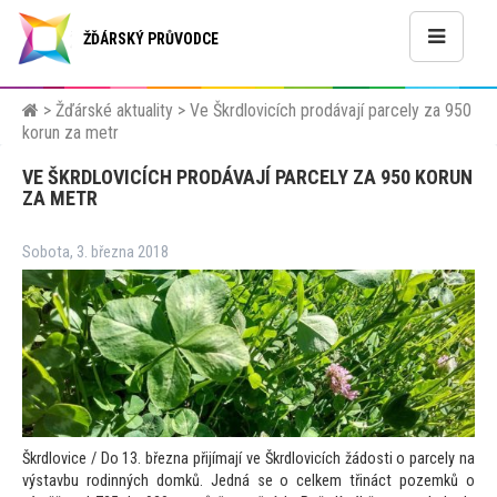
ŽĎÁRSKÝ PRŮVODCE
>
Žďárské aktuality
>
Ve Škrdlovicích prodávají parcely za 950
korun za metr
VE ŠKRDLOVICÍCH PRODÁVAJÍ PARCELY ZA 950 KORUN
ZA METR
Sobota, 3. března 2018
Škrdlovice / Do 13. března přijímají ve Škrdlovicích žádosti o parcely na
výstavbu rodinných domků. Jedná se o celkem třináct pozemků o