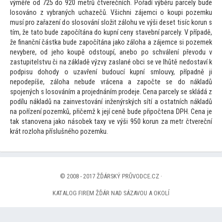
výměře od 725 do 920 metrů čtverečních. Pořadí výběru parcely bude
losováno z vybraných uchazečů. Všichni zájemci o koupi pozemku
musí pro zařazení do slosování složit zálohu ve výši deset tisíc korun s
tím, že ta
to bude započítána do kupní ceny stavební parcely. V případě,
že finanční částka bude započítána jako záloha a zájemce si pozemek
nevybere, od jeho koupě ods
toupí, anebo po schválení převodu v
zastupitelstvu či na základě výzvy zaslané obci se ve lhůtě nedostaví k
podpisu dohody o uzavření budoucí kupní smlouvy, případně ji
nepodepíše, záloha nebude vrácena a započte se do nákladů
spojených s losováním a projednáním prodeje. Cena parcely se skládá z
podílu nákladů na zainves
tování inženýrských sítí a ostatních nákladů
na pořízení pozemků, přičemž k její ceně bude připočtena DPH. Cena je
tak stanovena jako násobek taxy ve výši 950 korun za metr čtvereční
krát rozloha příslušného pozemku.
© 2008 - 2017 ŽĎÁRSKÝ PRŮVODCE.CZ ·
KATALOG FIREM ŽĎÁR NAD SÁZAVOU A OKOLÍ