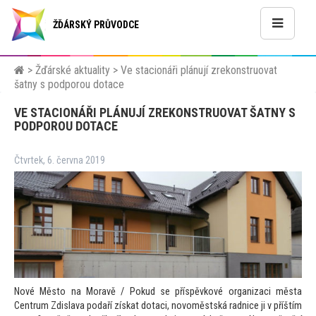
ŽĎÁRSKÝ PRŮVODCE
>
Žďárské aktuality
>
Ve stacionáři plánují zrekonstruovat
šatny s podporou dotace
VE STACIONÁŘI PLÁNUJÍ ZREKONSTRUOVAT ŠATNY S
PODPOROU DOTACE
Čtvrtek, 6. června 2019
Nové Měs
to na Moravě / Pokud se příspěvkové organizaci města
Centrum Zdislava podaří získat dotaci, novoměstská radnice ji v příštím