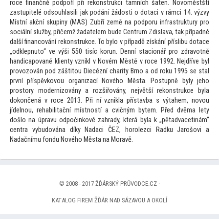
roce finančně podpoří při rekonstrukci tamních šaten. Novoměstští
zastupitelé odsouhlasili jak podání žádosti o dotaci v rámci 14. výzvy
Místní akční skupiny (MAS) Zubří země na podporu infrastruktury pro
sociální služby, přičemž žadatelem bude Centrum Zdislava, tak případné
další financování rekonstrukce. To bylo v případě získání příslibu dotace
„odklepnu
to“ ve výši 550 tisíc korun. Denní stacionář pro zdravotně
h
andicapované klienty vznikl v Novém Městě v roce 1992. Nejdříve byl
provozován pod zášti
tou Diecézní charity Brno a od roku 1995 se stal
první příspěvkovou organizací Nového Města. Postupně byly jeho
pros
tory modernizovány a rozšiřovány, největší rekonstrukce byla
dokončená v roce 2013. Při ní vznikla přístavba s výtahem, novou
jídelnou, rehabilitační místností a cvičným bytem. Před dvěma lety
došlo na úpravu odpočinkové zahrady, která byla k „pětadvacetinám“
centra vybudována díky Nadaci ČEZ, horolezci Radku Jarošovi a
Nadačnímu fondu Nového Města na Moravě.
© 2008 - 2017 ŽĎÁRSKÝ PRŮVODCE.CZ ·
KATALOG FIREM ŽĎÁR NAD SÁZAVOU A OKOLÍ