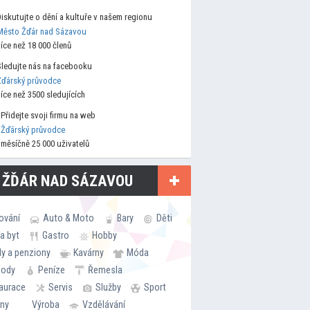
Diskutujte o dění a kultuře v našem regionu
Město Žďár nad Sázavou
více než 18 000 členů
Sledujte nás na facebooku
Žďárský průvodce
více než 3500 sledujících
Přidejte svoji firmu na web
Žďárský průvodce
měsíčně 25 000 uživatelů
 ŽĎÁR NAD SÁZAVOU
ování
Auto & Moto
Bary
Děti
a byt
Gastro
Hobby
ly a penziony
Kavárny
Móda
hody
Peníze
Řemesla
aurace
Servis
Služby
Sport
rny
Výroba
Vzdělávání