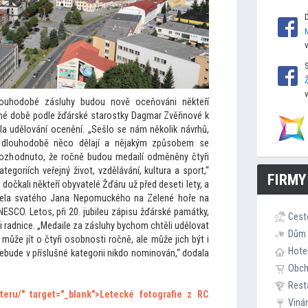
ouhodobé zásluhy budou nově oceňováni někteří
é době podle žďárské starostky Dagmar Zvěřinové k
dla udělování ocenění. „Sešlo se nám několik návrhů,
 dlouhodobě něco dělají a nějakým způsobem se
 rozhodnu
to, že ročně budou medailí odměněny čtyři
egoriích veřejný život, vzdělávání, kultura a sport,“
FIRMY
očkali někteří obyvatelé Žďáru už před deseti lety, a
stela svatého Jana Nepomuckého na Zelené hoře na
UNESCO. Le
tos, při 20. jubileu zápisu žďárské památky,
Cest
i radnice. „Medaile za zásluhy bychom chtěli udělovat
Dům 
ůže jít o čtyři osobnosti ročně, ale může jich být i
Hote
ebude v příslušné kategorii nikdo nominován,“ dodala
Obc
Rest
pteru/" target="_blank">Letecké fo
tografie z RC
Viná