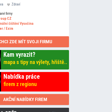
va
Zdraví
ané firmy
roup CZ
nální čištění Vysočina
er / Exim
CHCI ZDE MÍT SVOJI FIRMU
Kam vyrazit?
mapa s tipy na výlety, hřiště..
Nabídka práce
firem z regionu
AKČNÍ NABÍDKY FIREM