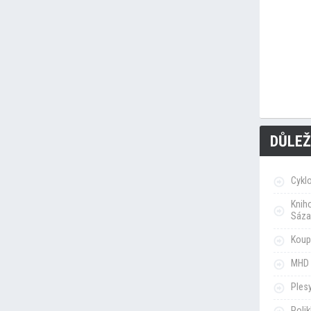
DŮLEŽ
Cykl
Knih
Sáza
Koupa
MHD 
Ples
Poli