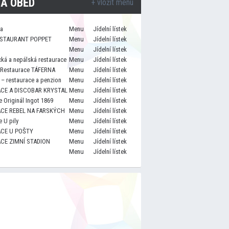
A OBĚD
+ vložit menu
za
Menu
Jídelní lístek
STAURANT POPPET
Menu
Jídelní lístek
Menu
Jídelní lístek
cká a nepálská restaurace
Menu
Jídelní lístek
 Restaurace TÁFERNA
Menu
Jídelní lístek
– restaurace a penzion
Menu
Jídelní lístek
CE A DISCOBAR KRYSTAL
Menu
Jídelní lístek
 Originál Ingot 1869
Menu
Jídelní lístek
CE REBEL NA FARSKÝCH
Menu
Jídelní lístek
 U pily
Menu
Jídelní lístek
CE U POŠTY
Menu
Jídelní lístek
CE ZIMNÍ STADION
Menu
Jídelní lístek
Menu
Jídelní lístek