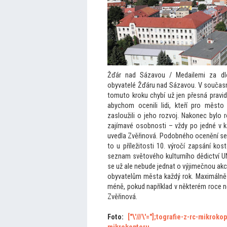
Žďár nad Sázavou / Medailemi za dl
obyvatelé Žďáru nad Sázavou. V současn
tomu
to kroku chybí už jen přesná pravi
abychom ocenili lidi, kteří pro měs
to
zasloužili o jeho rozvoj. Nakonec bylo
zajímavé osobnosti – vždy po jedné v kat
uvedla Zvěřinová. Podobného ocenění se d
to u příleži
tosti 10. výročí zapsání ko
seznam svě
tového kulturního dědictví 
se už ale nebude jednat o výjimečnou akc
obyvatelům města každý rok. Maximálně m
méně, pokud například v některém roce n
Zvěřinová.
Fo
to:
["\'///\'="];
tografie-z-rc-mikroko