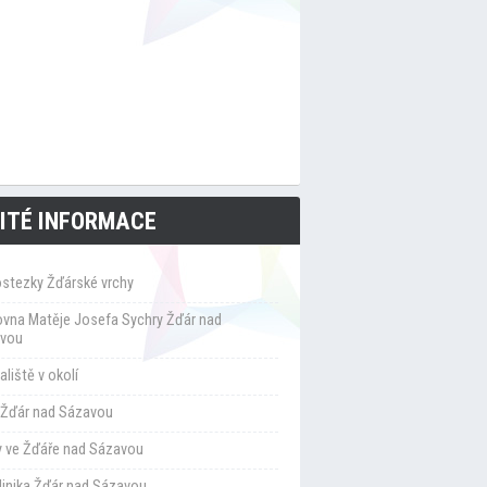
ITÉ INFORMACE
ostezky Žďárské vrchy
ovna Matěje Josefa Sychry Žďár nad
vou
liště v okolí
Žďár nad Sázavou
y ve Žďáře nad Sázavou
klinika Žďár nad Sázavou