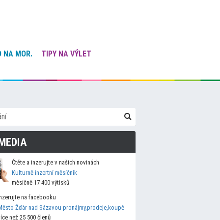
 NA MOR.
TIPY NA VÝLET
MEDIA
Čtěte a inzerujte v našich novinách
Kulturně inzertní měsíčník
měsíčně 17 400 výtisků
Inzerujte na facebooku
Město Žďár nad Sázavou-pronájmy,prodeje,koupě
více než 25 500 členů