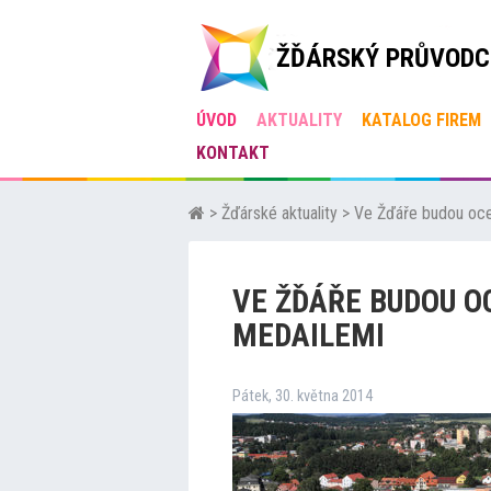
ŽĎÁRSKÝ PRŮVODC
ÚVOD
AKTUALITY
KATALOG FIREM
KONTAKT
>
Žďárské aktuality
>
Ve Žďáře budou oce
VE ŽĎÁŘE BUDOU O
MEDAILEMI
Pátek, 30. května 2014