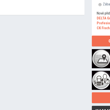
Zába
Nově přid
DELTA G
Profesio
CK Fisch