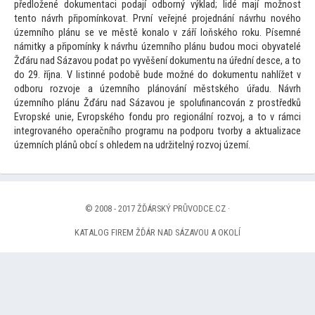
předložené dokumentaci podají odborný výklad; lidé mají možnost
ten
to návrh připomínkovat. První veřejné projednání návrhu nového
územního plánu se ve městě konalo v září loňského roku. Písemné
námitky a připomínky k návrhu územního plánu budou moci obyvatelé
Žďáru nad Sázavou podat po vyvěšení dokumentu na úřední desce, a
to
do 29. října. V listinné podobě bude možné do dokumentu nahlížet v
odboru rozvoje a územního plánování městského úřadu. Návrh
územního plánu Žďáru nad Sázavou je spolufinancován z prostředků
Evropské unie, Evropského fondu pro regionální rozvoj, a
to v rámci
integrovaného operačního programu na podporu tvorby a aktualizace
územních plánů obcí s ohledem na udržitelný rozvoj území.
© 2008 - 2017 ŽĎÁRSKÝ PRŮVODCE.CZ ·
KATALOG FIREM ŽĎÁR NAD SÁZAVOU A OKOLÍ