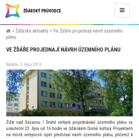
ŽĎÁRSKÝ PRŮVODCE
>
Žďárské aktuality
>
Ve Žďáře projednají návrh územního
plánu
VE ŽĎÁŘE PROJEDNAJÍ NÁVRH ÚZEMNÍHO PLÁNU
Neděle, 5. října 2014
Žďár nad Sázavou / Druhé veřejné projednávání územního plánu se
uskuteční 22. října od 16 hodin ve žďárském Domě kultury. Projektanti
na místě veřejnosti opět představí návrh územního plánu, přičemž k