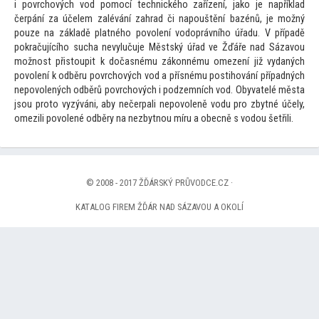
i povrchových vod pomocí technického zařízení, jako je například
čerpání za účelem zalévání zahrad či napouštění bazénů, je možný
pouze na základě platného povolení vodoprávního úřadu. V případě
pokračujícího sucha nevylučuje Městský úřad ve Žďáře nad Sázavou
možnost přis
toupit k dočasnému zákonnému omezení již vydaných
povolení k odběru povrchových vod a přísnému postihování případných
nepovolených odběrů povrchových i podzemních vod. Obyvatelé města
jsou pro
to vyzýváni, aby nečerpali nepovoleně vodu pro zbytné účely,
omezili povolené odběry na nezbytnou míru a obecně s vodou šetřili.
© 2008 - 2017 ŽĎÁRSKÝ PRŮVODCE.CZ ·
KATALOG FIREM ŽĎÁR NAD SÁZAVOU A OKOLÍ