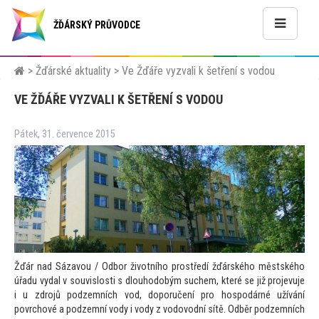
ŽĎÁRSKÝ PRŮVODCE
>
Žďárské aktuality
>
Ve Žďáře vyzvali k šetření s vodou
VE ŽĎÁŘE VYZVALI K ŠETŘENÍ S VODOU
Pátek, 31. července 2015
Žďár nad Sázavou / Odbor životního prostředí žďárského městského
úřadu vydal v souvislosti s dlouhodobým suchem, které se již projevuje
i u zdrojů podzemních vod, doporučení pro hospodárné užívání
povrchové a podzemní vody i vody z vodovodní sítě. Odběr podzemních