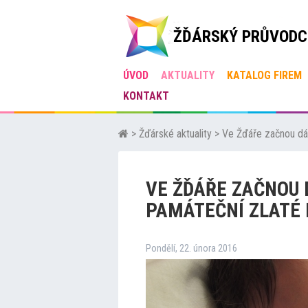
ŽĎÁRSKÝ PRŮVODC
ÚVOD
AKTUALITY
KATALOG FIREM
KONTAKT
>
Žďárské aktuality
>
Ve Žďáře začnou dá
VE ŽĎÁŘE ZAČNOU
PAMÁTEČNÍ ZLATÉ
Pondělí, 22. února 2016