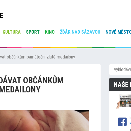
E
KULTURA
SPORT
KINO
ŽĎÁR NAD SÁZAVOU
NOVÉ MĚSTO
vat občánkům památeční zlaté medailony
 DÁVAT OBČÁNKŮM
NAŠE 
 MEDAILONY