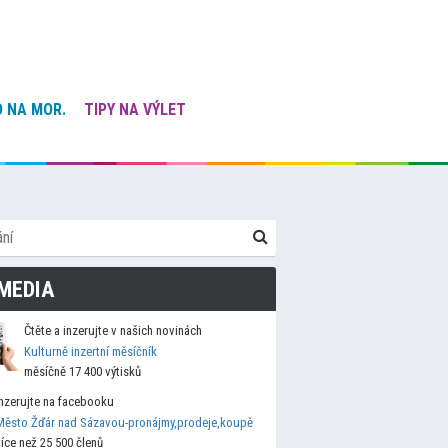
 NA MOR.
TIPY NA VÝLET
MEDIA
Čtěte a inzerujte v našich novinách
Kulturně inzertní měsíčník
měsíčně 17 400 výtisků
Inzerujte na facebooku
Město Žďár nad Sázavou-pronájmy,prodeje,koupě
více než 25 500 členů