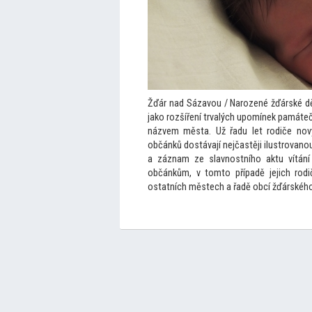
Žďár nad Sázavou / Narozené žďárské dě
jako rozšíření trvalých upomínek památ
názvem města. Už řadu let rodiče nov
občánků dostávají nejčastěji ilustrovan
a záznam ze slavnostního aktu vítán
občánkům, v
tom
to případě jejich rod
ostatních městech a řadě obcí žďárského