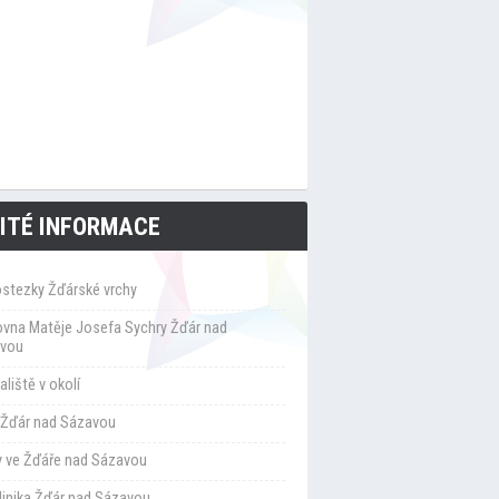
ITÉ INFORMACE
ostezky Žďárské vrchy
ovna Matěje Josefa Sychry Žďár nad
vou
liště v okolí
Žďár nad Sázavou
y ve Žďáře nad Sázavou
klinika Žďár nad Sázavou