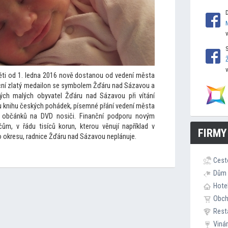
ti od 1. ledna 2016 nově dostanou od vedení města
eční zlatý medailon se symbolem Žďáru nad Sázavou a
ých malých obyvatel Žďáru nad Sázavou při vítání
ou knihu českých pohádek, písemné přání vedení města
í občánků na DVD nosiči. Finanční podporu novým
ičům, v řádu tisíců korun, kterou věnují například v
FIRMY
 okresu, radnice Žďáru nad Sázavou neplánuje.
Cest
Dům 
Hote
Obc
Rest
Viná