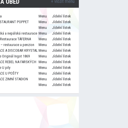
A OBĚD
+ vložit menu
za
Menu
Jídelní lístek
STAURANT POPPET
Menu
Jídelní lístek
Menu
Jídelní lístek
cká a nepálská restaurace
Menu
Jídelní lístek
 Restaurace TÁFERNA
Menu
Jídelní lístek
– restaurace a penzion
Menu
Jídelní lístek
CE A DISCOBAR KRYSTAL
Menu
Jídelní lístek
 Originál Ingot 1869
Menu
Jídelní lístek
CE REBEL NA FARSKÝCH
Menu
Jídelní lístek
 U pily
Menu
Jídelní lístek
CE U POŠTY
Menu
Jídelní lístek
CE ZIMNÍ STADION
Menu
Jídelní lístek
Menu
Jídelní lístek