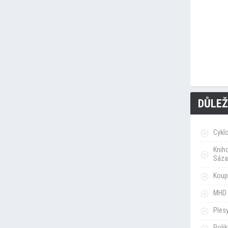
DŮLEŽ
Cykl
Knih
Sáza
Koupa
MHD 
Ples
Poli