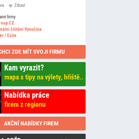
va
Zdraví
ané firmy
roup CZ
nální čištění Vysočina
er / Exim
CHCI ZDE MÍT SVOJI FIRMU
Kam vyrazit?
mapa s tipy na výlety, hřiště..
Nabídka práce
firem z regionu
AKČNÍ NABÍDKY FIREM