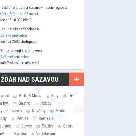
Diskutujte o dění a kultuře v našem regionu
Město Žďár nad Sázavou
více než 18 000 členů
Sledujte nás na facebooku
Žďárský průvodce
více než 3500 sledujících
Přidejte svoji firmu na web
Žďárský průvodce
měsíčně 25 000 uživatelů
 ŽĎÁR NAD SÁZAVOU
ování
Auto & Moto
Bary
Děti
a byt
Gastro
Hobby
ly a penziony
Kavárny
Móda
hody
Peníze
Řemesla
aurace
Servis
Služby
Sport
rny
Výroba
Vzdělávání