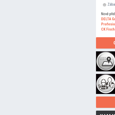
Zába
Nově přid
DELTA G
Profesio
CK Fisch