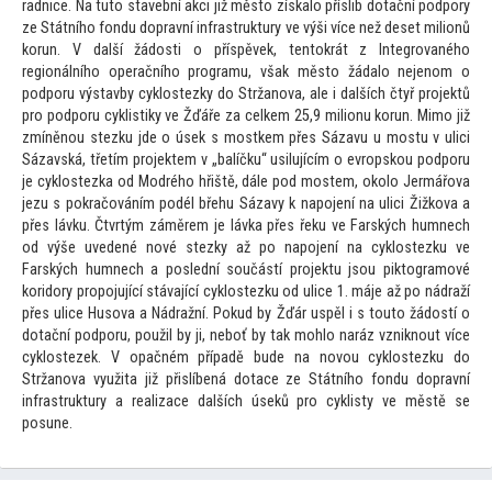
radnice. Na tu
to stavební akci již měs
to získalo příslib dotační podpory
ze Státního fondu dopravní infrastruktury ve výši více než deset milionů
korun. V další žádosti o příspěvek, ten
tokrát z Integrovaného
regionálního operačního programu, však měs
to žádalo nejenom o
podporu výstavby cyklostezky do Stržanova, ale i dalších čtyř projektů
pro podporu cyklistiky ve Žďáře za celkem 25,9 milionu korun. Mimo již
zmíněnou stezku jde o úsek s mostkem přes Sázavu u mostu v ulici
Sázavská, třetím projektem v „balíčku“ usilujícím o evropskou podporu
je cyklostezka od Modrého hřiště, dále pod mostem, okolo Jermářova
jezu s pokračováním podél břehu Sázavy k napojení na ulici Žižkova a
přes lávku. Čtvrtým záměrem je lávka přes řeku ve Farských humnech
od výše uvedené nové stezky až po napojení na cyklostezku ve
Farských humnech a poslední součástí projektu jsou pik
togramové
koridory propojující stávající cyklostezku od ulice 1. máje až po nádraží
přes ulice Husova a Nádražní. Pokud by Žďár uspěl i s
tou
to žádostí o
dotační podporu, použil by ji, neboť by tak mohlo naráz vzniknout více
cyklostezek. V opačném případě bude na novou cyklostezku do
Stržanova využita již přislíbená dotace ze Státního fondu dopravní
infrastruktury a realizace dalších úseků pro cyklisty ve městě se
posune.