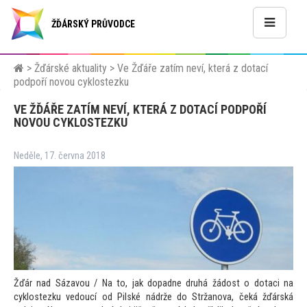
ŽĎÁRSKÝ PRŮVODCE
>
Žďárské aktuality
>
Ve Žďáře zatím neví, která z dotací
podpoří novou cyklostezku
VE ŽĎÁŘE ZATÍM NEVÍ, KTERÁ Z DOTACÍ PODPOŘÍ
NOVOU CYKLOSTEZKU
Neděle, 17. června 2018
Žďár nad Sázavou / Na
to, jak dopadne druhá žádost o dotaci na
cyklostezku vedoucí od Pilské nádrže do Stržanova, čeká žďárská