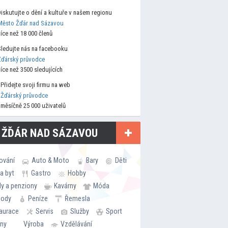
Diskutujte o dění a kultuře v našem regionu
Město Žďár nad Sázavou
více než 18 000 členů
Sledujte nás na facebooku
Žďárský průvodce
více než 3500 sledujících
Přidejte svoji firmu na web
Žďárský průvodce
měsíčně 25 000 uživatelů
 ŽĎÁR NAD SÁZAVOU
ování
Auto & Moto
Bary
Děti
a byt
Gastro
Hobby
ly a penziony
Kavárny
Móda
hody
Peníze
Řemesla
aurace
Servis
Služby
Sport
rny
Výroba
Vzdělávání