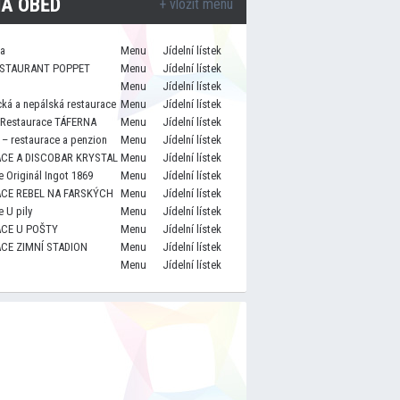
A OBĚD
+ vložit menu
za
Menu
Jídelní lístek
STAURANT POPPET
Menu
Jídelní lístek
Menu
Jídelní lístek
cká a nepálská restaurace
Menu
Jídelní lístek
 Restaurace TÁFERNA
Menu
Jídelní lístek
– restaurace a penzion
Menu
Jídelní lístek
CE A DISCOBAR KRYSTAL
Menu
Jídelní lístek
 Originál Ingot 1869
Menu
Jídelní lístek
CE REBEL NA FARSKÝCH
Menu
Jídelní lístek
 U pily
Menu
Jídelní lístek
CE U POŠTY
Menu
Jídelní lístek
CE ZIMNÍ STADION
Menu
Jídelní lístek
Menu
Jídelní lístek