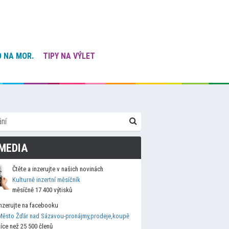
 NA MOR.
TIPY NA VÝLET
MEDIA
Čtěte a inzerujte v našich novinách
Kulturně inzertní měsíčník
měsíčně 17 400 výtisků
Inzerujte na facebooku
Město Žďár nad Sázavou-pronájmy,prodeje,koupě
více než 25 500 členů