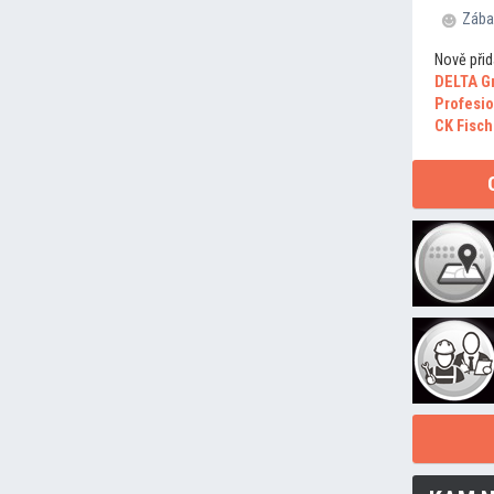
Zába
Nově přid
DELTA G
Profesio
CK Fisch