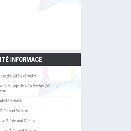
ITÉ INFORMACE
ostezky Žďárské vrchy
ovna Matěje Josefa Sychry Žďár nad
vou
liště v okolí
Žďár nad Sázavou
y ve Žďáře nad Sázavou
klinika Žďár nad Sázavou