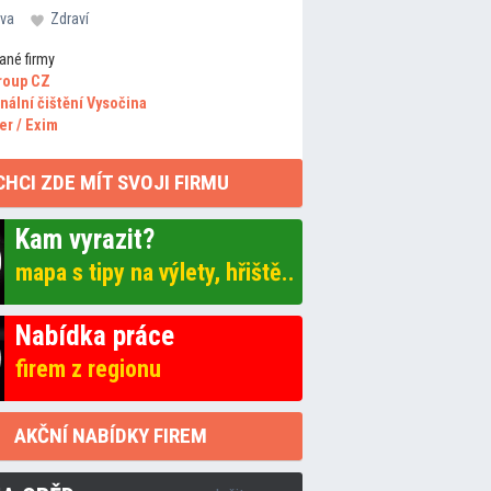
va
Zdraví
ané firmy
roup CZ
nální čištění Vysočina
er / Exim
CHCI ZDE MÍT SVOJI FIRMU
Kam vyrazit?
mapa s tipy na výlety, hřiště..
Nabídka práce
firem z regionu
AKČNÍ NABÍDKY FIREM