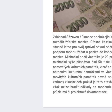
Žďár nad Sázavou / Finance pocházející z
rozdělit žďárská radnice. Přesná částk
stupně le
tos pro svůj správní obvod obd
podporu mohou žádat o peníze do konce
radnice. Minimální podíl vlastníka je 20 
minimální výše příspěvku činí 50 tisí
nemovitých kulturních památek, které s
národními kulturními památkami ve vlas
movitých kulturních památek pevně spo
varhany v kostelech, pokud je ta
to stavb
však nelze hradit náklady na moderniza
průzkumů či projek
tové dokumentace.