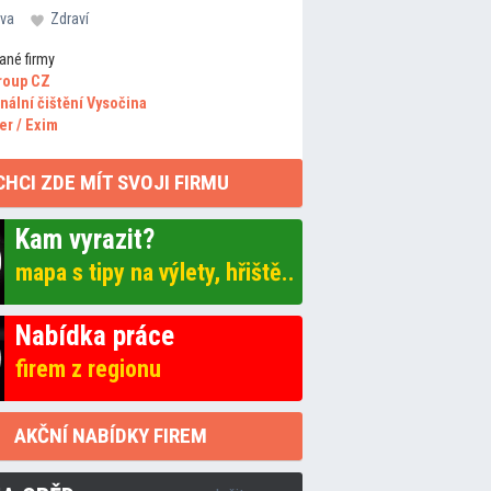
va
Zdraví
ané firmy
roup CZ
nální čištění Vysočina
er / Exim
CHCI ZDE MÍT SVOJI FIRMU
Kam vyrazit?
mapa s tipy na výlety, hřiště..
Nabídka práce
firem z regionu
AKČNÍ NABÍDKY FIREM