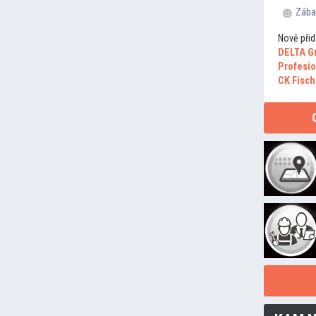
Zába
Nově přid
DELTA G
Profesio
CK Fisch