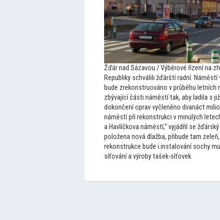
Žďár nad Sázavou / Výběrové řízení na z
Republiky schválili žďárští radní. Náměstí
bude zrekonstruováno v průběhu letních 
zbývající části náměstí tak, aby ladila s 
dokončení oprav vyčleněno dvanáct milio
náměstí při rekonstrukci v minulých lete
a Havlíčkova náměstí,“ vyjádřil se žďársk
položena nová dlažba, přibude tam zeleň, 
rekonstrukce bude i instalování sochy mu
síťování a výroby tašek-síťovek.