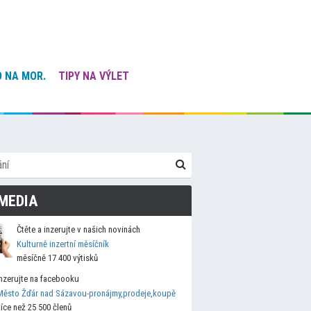
 NA MOR.
TIPY NA VÝLET
MEDIA
Čtěte a inzerujte v našich novinách
Kulturně inzertní měsíčník
měsíčně 17 400 výtisků
Inzerujte na facebooku
Město Žďár nad Sázavou-pronájmy,prodeje,koupě
více než 25 500 členů