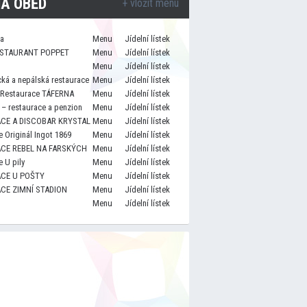
A OBĚD
+ vložit menu
za
Menu
Jídelní lístek
STAURANT POPPET
Menu
Jídelní lístek
Menu
Jídelní lístek
cká a nepálská restaurace
Menu
Jídelní lístek
 Restaurace TÁFERNA
Menu
Jídelní lístek
– restaurace a penzion
Menu
Jídelní lístek
CE A DISCOBAR KRYSTAL
Menu
Jídelní lístek
 Originál Ingot 1869
Menu
Jídelní lístek
CE REBEL NA FARSKÝCH
Menu
Jídelní lístek
 U pily
Menu
Jídelní lístek
CE U POŠTY
Menu
Jídelní lístek
CE ZIMNÍ STADION
Menu
Jídelní lístek
Menu
Jídelní lístek