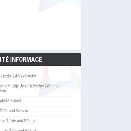
ITÉ INFORMACE
ostezky Žďárské vrchy
ovna Matěje Josefa Sychry Žďár nad
vou
liště v okolí
Žďár nad Sázavou
y ve Žďáře nad Sázavou
klinika Žďár nad Sázavou