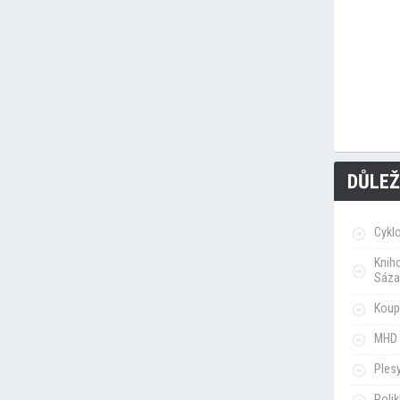
DŮLEŽ
Cykl
Knih
Sáza
Koupa
MHD 
Ples
Poli