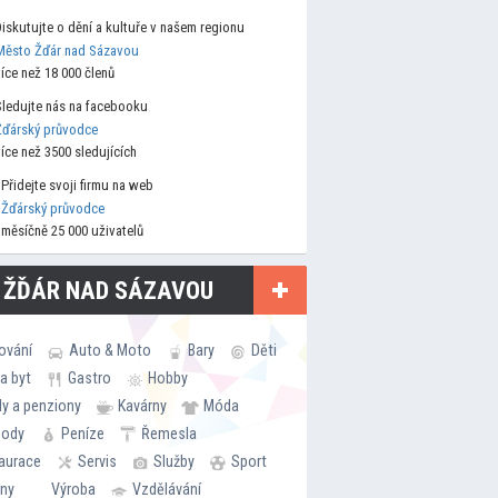
Diskutujte o dění a kultuře v našem regionu
Město Žďár nad Sázavou
více než 18 000 členů
Sledujte nás na facebooku
Žďárský průvodce
více než 3500 sledujících
Přidejte svoji firmu na web
Žďárský průvodce
měsíčně 25 000 uživatelů
 ŽĎÁR NAD SÁZAVOU
ování
Auto & Moto
Bary
Děti
a byt
Gastro
Hobby
ly a penziony
Kavárny
Móda
hody
Peníze
Řemesla
aurace
Servis
Služby
Sport
rny
Výroba
Vzdělávání