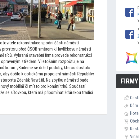
ho
tovitele rekonstrukce spodní části náměstí
 v pros
toru před ČSOB směrem k Havlíčkovu náměstí
měsíců. Vybraná stavební firma provede rekonstrukci
již opraveným středem. V le
tošním rozpočtu je na
nů korun. „Budeme se držet podoby, kterou dostalo
ch, aby došlo k optickému propojení náměstí Republiky
FIRMY
ý starosta Zdeněk Navrátil. Na zbytku náměstí bude
nový mobiliář či mís
to pro konání trhů. Součástí
že se síťovkou, která má připomínat žďárskou tradici
Cest
Dům 
Hote
Obc
Rest
Viná