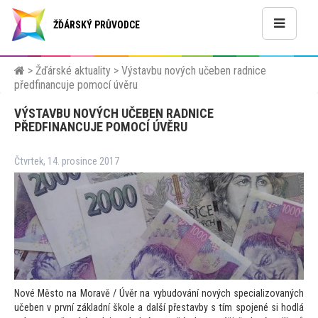
ŽĎÁRSKÝ PRŮVODCE
>
Žďárské aktuality
>
Výstavbu nových učeben radnice
předfinancuje pomocí úvěru
VÝSTAVBU NOVÝCH UČEBEN RADNICE
PŘEDFINANCUJE POMOCÍ ÚVĚRU
Čtvrtek, 14. prosince 2017
Nové Měs
to na Moravě / Úvěr na vybudování nových specializovaných
učeben v první základní škole a další přestavby s tím spojené si hodlá