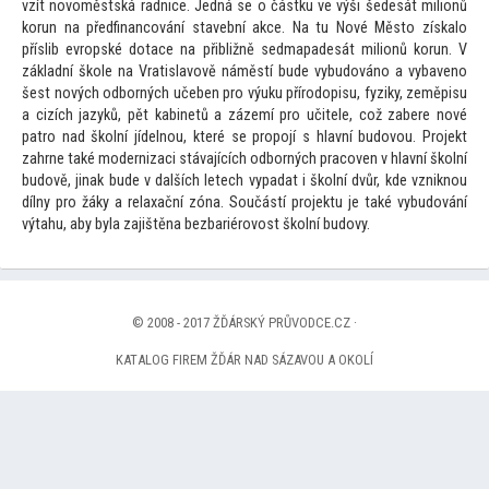
vzít novoměstská radnice. Jedná se o částku ve výši šedesát milionů
korun na předfinancování stavební akce. Na tu Nové Měs
to získalo
příslib evropské dotace na přibližně sedmapadesát milionů korun. V
základní škole na Vratislavově náměstí bude vybudováno a vybaveno
šest nových odborných učeben pro výuku přírodopisu, fyziky, zeměpisu
a cizích jazyků, pět kabinetů a zázemí pro učitele, což zabere nové
patro nad školní jídelnou, které se propojí s hlavní budovou. Projekt
zahrne také modernizaci stávajících odborných pracoven v hlavní školní
budově, jinak bude v dalších letech vypadat i školní dvůr, kde vzniknou
dílny pro žáky a relaxační zóna. Součástí projektu je také vybudování
výtahu, aby byla zajištěna bezbariérovost školní budovy.
© 2008 - 2017 ŽĎÁRSKÝ PRŮVODCE.CZ ·
KATALOG FIREM ŽĎÁR NAD SÁZAVOU A OKOLÍ