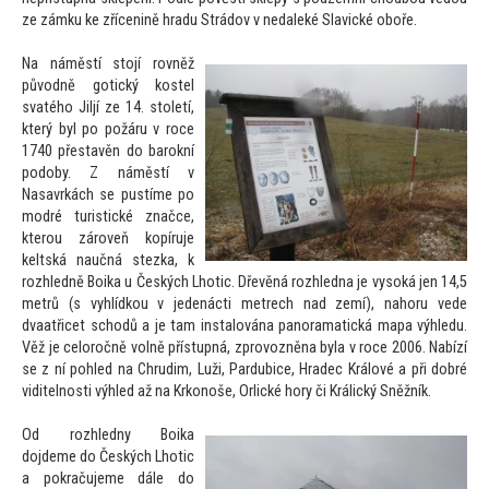
ze zámku ke zřícenině hradu Strádov v nedaleké Slavické oboře.
Na náměstí s
tojí rovněž
původně gotický kostel
svatého Jiljí ze 14. s
toletí,
který byl po požáru v roce
1740 přestavěn do barokní
podoby. Z náměstí v
Nasavrkách se pustíme po
modré turistické značce,
kterou zároveň kopíruje
keltská naučná stezka, k
rozhledně Boika u Českých Lhotic. Dřevěná rozhledna je vysoká jen 14,5
metrů (s vyhlídkou v jedenácti metrech nad zemí), nahoru vede
dvaatřicet schodů a je tam instalována panoramatická mapa výhledu.
Věž je celoročně volně přístupná, zprovozněna byla v roce 2006. Nabízí
se z ní pohled na Chrudim, Luži, Pardubice, Hradec Králové a při dobré
viditelnosti výhled až na Krkonoše, Orlické hory či Králický Sněžník.
Od rozhledny Boika
dojdeme do Českých Lhotic
a pokračujeme dále do