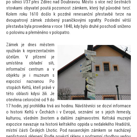
po silnici I/37 přes Ždírec nad Doubravou. Měs
to s více než šestnácti
s
tovkami obyvatel poutá pozornost zámkem, který byl původně tvrzí.
Kolem roku 1610 došlo k pozdně renesanční přestavbě tvrze na
dvoupatrový zámek zdobený psaníčkovými sgrafity. Poslední větší
přestavba byla provedena v roce 1840, kdy bylo druhé poschodí sníženo
o polovinu a přeměněno v polopatro.
Zámek je dnes městem
využíván k reprezentačním
účelům. V přízemí je
umístěna obřadní síň,
informační centrum a v
objektu je i muzeum s
expozicí nazvanou Po
s
topách Keltů, kteří právě v
té
to oblasti kdysi žili. Je
otevřena celoročně od 9 do
17 hodin, její prohlídka trvá asi hodinu. Návštěvníci se dozví informace
o his
torii Keltů v Čechách i v Evropě, seznámí se s jejich řemesly,
kulturou, všedním životem a dalšími zajímavostmi. Keltská muzejní
expozice navazuje na his
torii keltského oppida u nedalekého Hradiště,
místní části Českých Lhotic. Pod nasavrckým zámkem se nacházejí
nepřístupná sklepení. Podle pověstí sklepy s podzemní chodbou vedou