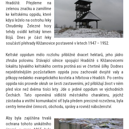
Hradiště. Přejdeme na
zelenou značku a zamíříme
ke keltskému oppidu, které
kdysi leželo na ostrohu řeky
Chrudimky. Železné hory
tehdy osídlil keltský kmen
Bójů. Dnes je část řeky
součástí přehrady Křižanovice postavené v letech 1947 – 1952.
Keltské oppidum mělo rozlohu přibližně dvacet hektarů, jeho jádro
zhruba polovinu. Stávající silnice spojující Hradiště s Křižanovicemi
lokalitu bývalého keltského centra protíná asi ve čtvrtině šířky. Dodnes
nejviditelnějším pozůstatkem oppida jsou zachovalé dvojité valy a
příkopy nedaleko evangelického kostela a hřbi
tova v Hradišti. Po centru
oppida nás provede okruh se šesti zastaveními, jež přibližují život v něm
před více než dvěma tisíci lety. Jde o jediné oppidum ve východních
Čechách. Ta
to opevněná sídliště městského charakteru, jejichž
zástavba a vnitřní komunikační síť byla předem precizně rozvržena, byla
centry řemeslné činnosti, obchodu, správy a rovněž náboženství.
Aby byla zajištěna trvalá
ochrana
toho
to unikátního