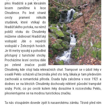
přes Hradiště a pak klesáním
lesem zamíříme k řece
Chrudimce. Po levé straně
cesty pramení několik
studánek, které vtékají do
Hradišťského po
toka, na němž
poblíž v
toku do Chrudimky
můžeme obdivovat Hradišťský
vodopád. Jde o největší
vodopád v Železných horách.
Je tři metry vysoký a pohodlně
přístupný z turistické stezky.
Procházíme lesní ces
tou dále
po zelené značce podél
Chrudimky, kde s
tojí řada rekreačních chat. Trampové se v údolí řeky v
osadě Peklo scházeli už bezmála před s
to lety, lákala je tam především
zachovalá a romantická příroda. Osada byla založena v roce 1921 a
dodnes se na březích Chrudimky dochovaly některé původní trampské
sruby. Poté, co po cestě kolem řeky dorazíme k rozcestníku Peklo,
přeorientujeme se na modrou turistickou značku.
Ta nás s
toupáním dovede zpět k nasavrckému zámku. Těsně před ním