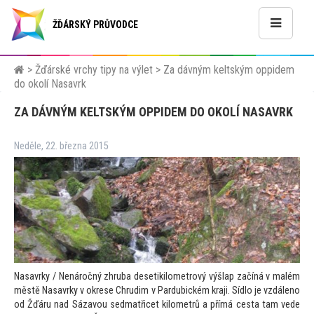
ŽĎÁRSKÝ PRŮVODCE
>
Žďárské vrchy tipy na výlet
>
Za dávným keltským oppidem
do okolí Nasavrk
ZA DÁVNÝM KELTSKÝM OPPIDEM DO OKOLÍ NASAVRK
Neděle, 22. března 2015
Nasavrky / Nenáročný zhruba desetikilometrový výšlap začíná v malém
městě Nasavrky v okrese Chrudim v Pardubickém kraji. Sídlo je vzdáleno
od Žďáru nad Sázavou sedmatřicet kilometrů a přímá cesta tam vede