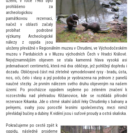
území, v roce 1965 bylo
prohlášeno za
archeologickou
památkovou rezervaci,
načež v oblasti začaly
probíhat podrobné
výzkumy. Archeologické
nálezy z oppida jsou
uloženy převážně v Regionálním muzeu v Chrudimi, ve Východočeském
muzeu v Pardubicích a v Muzeu východních Čech v Hradci Králové.
Nejvýznamnějším objevem se stala kamenná hlava vysoká asi
jedenadvacet centimetrů, která má dva obličeje, jež pohlížejí dopředu i
dozadu. Obličejová část má zřetelně vymodelované rysy - bradu, ústa,
nos, oči, čelo i vlasy a její podoba je vyobrazena na jednom z panelů
naučné stezky. Je prvním nálezem svého druhu objeveným na našem
území. Po procházce oppidem sejdeme po zeleném značení k
rozcestníku nad přehradou Křižanovice, kde se rozkládá přírodní
rezervace Krkanka. Jde o strmé skalní údolí řeky Chrudimky s balvany a
peřejemi, svahy jsou porostlé lesními společenstvy, mezi nimiž
převládají bučiny a dubiny. K vidění jsou i suťové proudy a ostrá skaliska.
Pokračujeme po cestě zpět k
oppidu, následně projdeme