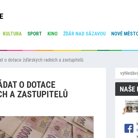
E
KULTURA
SPORT
KINO
ŽĎÁR NAD SÁZAVOU
NOVÉ MĚSTO
t o dotace žďárských radních a zastupitelů
ÁDAT O DOTACE
NAŠE 
H A ZASTUPITELŮ