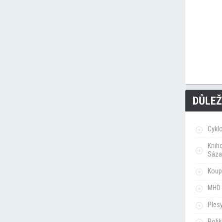
DŮLEŽ
Cykl
Knih
Sáza
Koupa
MHD 
Ples
Poli