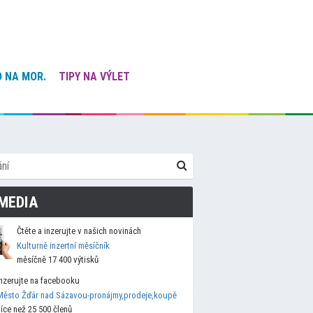
 NA MOR.
TIPY NA VÝLET
MEDIA
Čtěte a inzerujte v našich novinách
Kulturně inzertní měsíčník
měsíčně 17 400 výtisků
Inzerujte na facebooku
Město Žďár nad Sázavou-pronájmy,prodeje,koupě
více než 25 500 členů