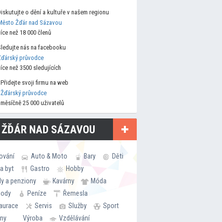
Diskutujte o dění a kultuře v našem regionu
Město Žďár nad Sázavou
více než 18 000 členů
Sledujte nás na facebooku
Žďárský průvodce
více než 3500 sledujících
Přidejte svoji firmu na web
Žďárský průvodce
měsíčně 25 000 uživatelů
 ŽĎÁR NAD SÁZAVOU
ování
Auto & Moto
Bary
Děti
a byt
Gastro
Hobby
ly a penziony
Kavárny
Móda
hody
Peníze
Řemesla
aurace
Servis
Služby
Sport
rny
Výroba
Vzdělávání