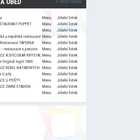
A OBĚD
+ vložit menu
za
Menu
Jídelní lístek
STAURANT POPPET
Menu
Jídelní lístek
Menu
Jídelní lístek
cká a nepálská restaurace
Menu
Jídelní lístek
 Restaurace TÁFERNA
Menu
Jídelní lístek
– restaurace a penzion
Menu
Jídelní lístek
CE A DISCOBAR KRYSTAL
Menu
Jídelní lístek
 Originál Ingot 1869
Menu
Jídelní lístek
CE REBEL NA FARSKÝCH
Menu
Jídelní lístek
 U pily
Menu
Jídelní lístek
CE U POŠTY
Menu
Jídelní lístek
CE ZIMNÍ STADION
Menu
Jídelní lístek
Menu
Jídelní lístek