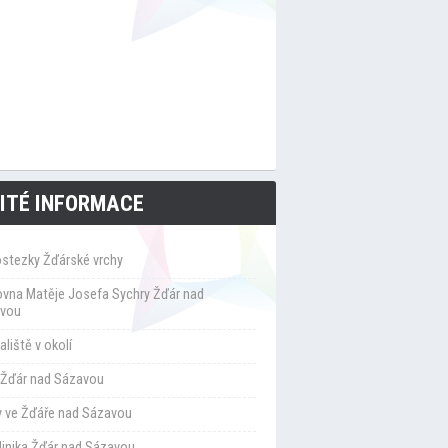
ITÉ INFORMACE
ostezky Žďárské vrchy
ovna Matěje Josefa Sychry Žďár nad
vou
liště v okolí
Žďár nad Sázavou
y ve Žďáře nad Sázavou
klinika Žďár nad Sázavou