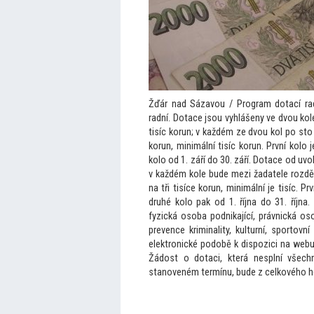
Žďár nad Sázavou / Program dotací rady
radní. Dotace jsou vyhlášeny ve dvou ko
tisíc korun; v každém ze dvou kol po s
to
korun, minimální tisíc korun. První kolo
kolo od 1. září do 30. září. Dotace od uv
v každém kole bude mezi žadatele rozdě
na tři tisíce korun, minimální je tisíc. 
druhé kolo pak od 1. října do 31. října
fyzická osoba podnikající, právnická oso
prevence kriminality, kulturní, spor
tovní
elektronické podobě k dispozici na web
Žádost o dotaci, která nesplní všechn
stanoveném termínu, bude z celkového h