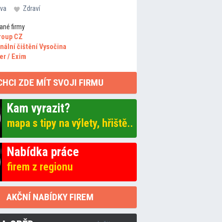
va
Zdraví
ané firmy
roup CZ
nální čištění Vysočina
er / Exim
CHCI ZDE MÍT SVOJI FIRMU
Kam vyrazit?
mapa s tipy na výlety, hřiště..
Nabídka práce
firem z regionu
AKČNÍ NABÍDKY FIREM