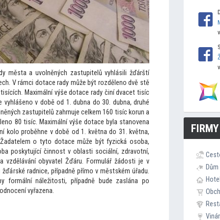
 města a uvolněných zastupitelů vyhlásili žďárští
lech. V rámci dotace rady může být rozděleno dvě stě
 tisících. Maximální výše dotace rady činí dvacet tisíc
 je vyhlášeno v době od 1. dubna do 30. dubna, druhé
olněných zastupitelů zahrnuje celkem 160 tisíc korun a
leno 80 tisíc. Maximální výše dotace byla stanovena
FIRMY
První kolo proběhne v době od 1. května do 31. května,
. Žadatelem o ty
to dotace může být fyzická osoba,
ba poskytující činnost v oblasti sociální, zdravotní,
Cest
 a vzdělávání obyvatel Žďáru. Formulář žádosti je v
Dům 
u žďárské radnice, případně přímo v městském úřadu.
Hote
y formální náleži
tosti, případně bude zaslána po
odnocení vyřazena.
Obc
Rest
Viná