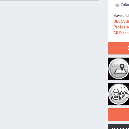
Zába
Nově přid
DELTA G
Profesio
CK Fisch