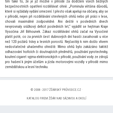
tím také
to, že je již možné v přírodě za dodržení všech běžných
bezpečnostních opatření rozdělávat ohně. „Pominula většina důvodů,
které si vyžádaly vydání omezení. I přes
to však apeluji na občany, aby se
v přírodě, nejen při rozdělávání otevřených ohňů nebo při práci v lese,
chovali maximálně zodpovědně. Ani deště v posledních dnech
nevyrovnaly srážkový deficit posledních let,“ vyjádřil se hejtman Kraje
Vysočina Jiří Běhounek. Zákaz rozdělávání ohňů začal na Vysočině
platit poté, co za prvních šest dubnových dní hasiči zasahovali u více
než 120 požárů trávy a lesních porostů. Nejčastěji k nim došlo vlivem
nedostatečně uhašeného ohniště. Mimo ohňů bylo zakázáno taktéž
odhazování hořících či doutnajících předmětů, používání pyrotechniky,
kouření cigaret vyjma elektronických v přírodě, používání vody ze zdrojů
pro hašení k jiným účelům a jízda mo
torovými vozidly v přírodě mimo
zemědělskou a lesní techniku.
© 2008 - 2017 ŽĎÁRSKÝ PRŮVODCE.CZ ·
KATALOG FIREM ŽĎÁR NAD SÁZAVOU A OKOLÍ