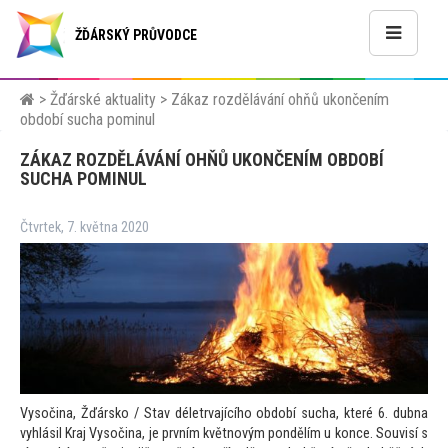
ŽĎÁRSKÝ PRŮVODCE
>
Žďárské aktuality
>
Zákaz rozdělávání ohňů ukončením
období sucha pominul
ZÁKAZ ROZDĚLÁVÁNÍ OHŇŮ UKONČENÍM OBDOBÍ
SUCHA POMINUL
Čtvrtek, 7. května 2020
Vysočina, Žďársko / Stav déletrvajícího období sucha, které 6. dubna
vyhlásil Kraj Vysočina, je prvním květnovým pondělím u konce. Souvisí s