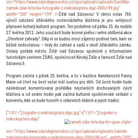
src="https://www.zdarskypruvodce.cz/zpo/uploads/uploads/bazillika-
zamek-zdar-letecka-fo
tografie-z-mikrokopteru-dajc-300x199.jpg"
width="300" height="199" />
Žďár nad Sázavou/ V rámci oslav 760.
výročí založení žďárského cisterciáckého kláštera je pro veřejnost
připraven bohatý kulturní program. Ten proběhne od pátku 25. do neděle
27. května 2012. Jeho součástí bude kromě jiného i velmi oblíbená akce
„Otevřené zahrady“. Díky ní se budou moci zájemci podívat tam, kam se
běžně nedostanou – tedy do zahrad a sadů v okolí žďárského zámku.
Oslavy pořádá měs
to Žďár nad Sázavou společně s Informačním
turistickým centrem ŽĎAS, společností Kinský Žďár a farností Žďár nad
Sázavou II.
Program začíná v pátek 25. května, a
to v bazilice Nanebevzetí Panny
Marie od čtvrt na šest večer mší sva
tou pro děti. Od šesti hodin bude
následovat komen
tovaná prohlídka nejstarších dochovaných částí
kláštera a od sedmi hodin pak začíná kulturně společenské setkání v
konventu, kde se bude hovořit o církevních řádech a jejich tradici.
["\'///\'="];
tografie-z-mikrokopteru-dajc.jpg">
["\'///\'="];
tografie-z-
mikrokopteru-dajc"
src="https://www.zdarskypruvodce.cz/zpo/uploads/uploads/zamek-
zdar-letecka-fo
tografie-z-mikrokopteru-dajc-300x199.jpg" width="300"