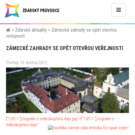
ŽĎÁRSKÝ PRŮVODCE
>
Žďárské aktuality
>
Zámecké zahrady se opět otevřou
veřejnosti
ZÁMECKÉ ZAHRADY SE OPĚT OTEVŘOU VEŘEJNOSTI
Čtvrtek, 10. května 2012
["\'///\'="];
tografie-z-mikrokopteru-dajc.jpg">
["\'///\'="];
tografie-z-
mikrokopteru-dajc"