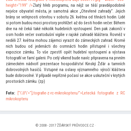
height="199" />
Zlatý hřeb programu, na nějž se těší pravděpodobně
nejvíce obyvatel města, je samotná akce „Otevřené zahrady“. Jejich
brány se veřejnosti otevřou v sobotu 26. května od třinácti hodin. Lidé
si po
tom budou moci pros
tory prohlížet až do šesti hodin večer. Během
dne na ně čeká také několik hudebních vys
toupení. Den pak zakončí v
osm hodin večer sva
todušní vigilie v rajské zahradě kláštera. Rovněž v
neděli 27. května mohou zájemci vyrazit do zámeckých zahrad. Kromě
nich budou od jedenácti do osmnácti hodin přístupné i všechny
expozice zámku. To vše zpestří opět hudební vys
toupení a výstava
fo
tografií ve farní galerii. Po celý víkend bude navíc připravena na prvním
zámeckém nádvoří prezentace hospodářství Kinský Žďár a tamních
dobrovolných hasičů. Vstupné na oslavy významného výročí kláštera
bude dobrovolné. V případě nepřízně počasí se akce uskuteční v krytých
pros
torách zámku. (zp)
Fo
to:
["\'///\'="];
tografie-z-rc-mikrokopteru/">Letecká fo
tografie z RC
mikrokopteru
© 2008 - 2017 ŽĎÁRSKÝ PRŮVODCE.CZ ·