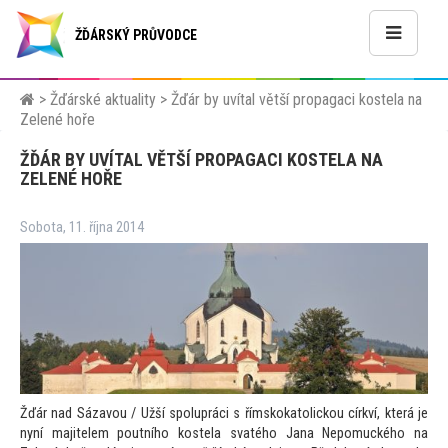
ŽĎÁRSKÝ PRŮVODCE
>
Žďárské aktuality
>
Žďár by uvítal větší propagaci kostela na
Zelené hoře
ŽĎÁR BY UVÍTAL VĚTŠÍ PROPAGACI KOSTELA NA
ZELENÉ HOŘE
Sobota, 11. října 2014
Žďár nad Sázavou / Užší spolupráci s římskoka
tolickou církví, která je
nyní majitelem poutního kostela svatého Jana Nepomuckého na