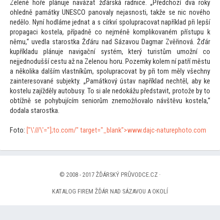
Zelené hoře plánuje navázat žďárská radnice. „Předchozí dva roky
ohledně památky UNESCO panovaly nejasnosti, takže se nic nového
nedělo. Nyní hodláme jednat a s církví spolupracovat například při lepší
propagaci kostela, případně co nejméně komplikovaném přístupu k
němu,“ uvedla starostka Žďáru nad Sázavou Dagmar Zvěřinová. Žďár
kupříkladu plánuje navigační systém, který turistům umožní co
nejjednodušší cestu až na Zelenou horu. Pozemky kolem ní patří městu
a několika dalším vlastníkům, spolupracovat by při
tom měly všechny
zainteresované subjekty. „Památkový ústav například nechtěl, aby ke
kostelu zajížděly au
tobusy. To si ale nedokážu představit, pro
tože by
to
obtížně se pohybujícím seniorům znemožňovalo návštěvu kostela,“
dodala starostka.
Fo
to:
["\'///\'="];
to.com/" target="_blank">www.dajc-naturepho
to.com
© 2008 - 2017 ŽĎÁRSKÝ PRŮVODCE.CZ ·
KATALOG FIREM ŽĎÁR NAD SÁZAVOU A OKOLÍ