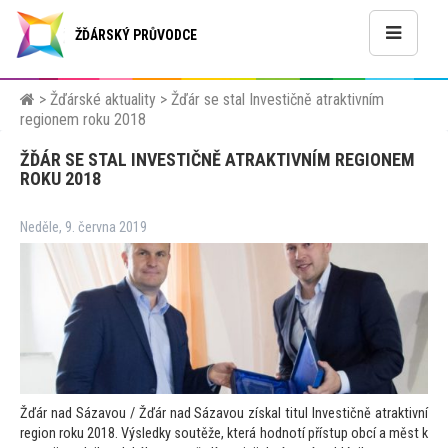
ŽĎÁRSKÝ PRŮVODCE
>
Žďárské aktuality
>
Žďár se stal Investičně atraktivním
regionem roku 2018
ŽĎÁR SE STAL INVESTIČNĚ ATRAKTIVNÍM REGIONEM
ROKU 2018
Neděle, 9. června 2019
Žďár nad Sázavou / Žďár nad Sázavou získal titul Investičně atraktivní
region roku 2018. Výsledky soutěže, která hodnotí přístup obcí a měst k