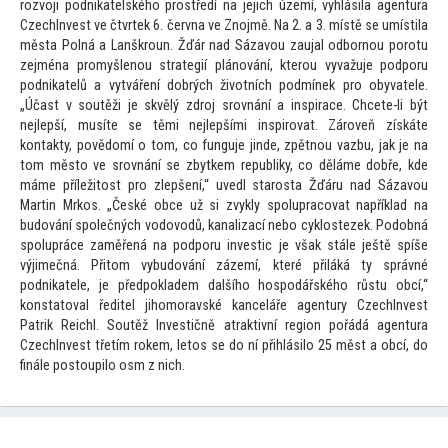
rozvoji podnikatelského prostředí na jejich území, vyhlásila agentura
CzechInvest ve čtvrtek 6. června ve Znojmě. Na 2. a 3. místě se umístila
města Polná a Lanškroun. Žďár nad Sázavou zaujal odbornou porotu
zejména promyšlenou strategií plánování, kterou vyvažuje podporu
podnikatelů a vytváření dobrých životních podmínek pro obyvatele.
„Účast v soutěži je skvělý zdroj srovnání a inspirace. Chcete-li být
nejlepší, musíte se těmi nejlepšími inspirovat. Zároveň získáte
kontakty, povědomí o
tom, co funguje jinde, zpětnou vazbu, jak je na
tom měs
to ve srovnání se zbytkem republiky, co děláme dobře, kde
máme příleži
tost pro zlepšení,“ uvedl starosta Žďáru nad Sázavou
Martin Mrkos. „České obce už si zvykly spolupracovat například na
budování společných vodovodů, kanalizací nebo cyklostezek. Podobná
spolupráce zaměřená na podporu investic je však stále ještě spíše
výjimečná. Při
tom vybudování zázemí, které přiláká ty správné
podnikatele, je předpokladem dalšího hospodářského růstu obcí,“
konsta
toval ředitel jihomoravské kanceláře agentury CzechInvest
Patrik Reichl. Soutěž Investičně atraktivní region pořádá agentura
CzechInvest třetím rokem, le
tos se do ní přihlásilo 25 měst a obcí, do
finále pos
toupilo osm z nich.