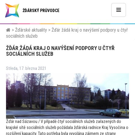
ŽĎÁRSKÝ PRŮVODCE
>
Žďárské aktuality
>
Žďár žádá kraj o navýšení podpory u čtyř
sociálních služeb
ŽĎÁR ŽÁDÁ KRAJ O NAVÝŠENÍ PODPORY U ČTYŘ
SOCIÁLNÍCH SLUŽEB
Středa, 17. března 2021
Žďár nad Sázavou / V případě čtyř sociálních služeb zařazených do
krajské sítě sociálních služeb požádala žďárská radnice Kraj Vysočina o
rozšíření kapacity. Ta
to potřeba byla vyvolána zájmem ze strany