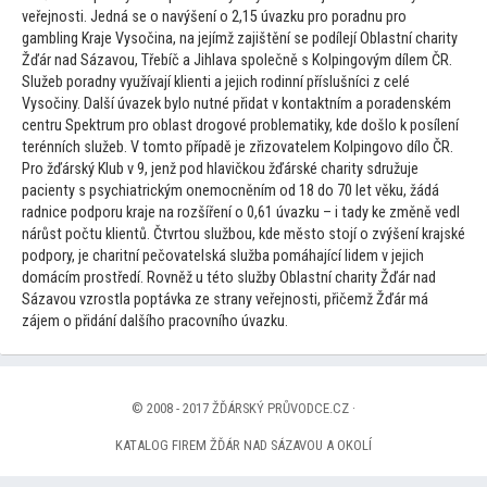
veřejnosti. Jedná se o navýšení o 2,15 úvazku pro poradnu pro
gambling Kraje Vysočina, na jejímž zajištění se podílejí Oblastní charity
Žďár nad Sázavou, Třebíč a Jihlava společně s Kolpingovým dílem ČR.
Služeb poradny využívají klienti a jejich rodinní příslušníci z celé
Vysočiny. Další úvazek bylo nutné přidat v kontaktním a poradenském
centru Spektrum pro oblast drogové problematiky, kde došlo k posílení
terénních služeb. V
tom
to případě je zřizovatelem Kolpingovo dílo ČR.
Pro žďárský Klub v 9, jenž pod hlavičkou žďárské charity sdružuje
pacienty s psychiatrickým onemocněním od 18 do 70 let věku, žádá
radnice podporu kraje na rozšíření o 0,61 úvazku – i tady ke změně vedl
nárůst počtu klientů. Čtvr
tou službou, kde měs
to s
tojí o zvýšení krajské
podpory, je charitní pečovatelská služba pomáhající lidem v jejich
domácím prostředí. Rovněž u té
to služby Oblastní charity Žďár nad
Sázavou vzrostla poptávka ze strany veřejnosti, přičemž Žďár má
zájem o přidání dalšího pracovního úvazku.
© 2008 - 2017 ŽĎÁRSKÝ PRŮVODCE.CZ ·
KATALOG FIREM ŽĎÁR NAD SÁZAVOU A OKOLÍ