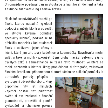
Shromážděné pozdravil pan mís
tostarosta Ing. Josef Klement a také
zástupce zřizovatele Ing. Ladislav Kravák.
Následně se návštěvníci rozešli po
škole, kterou nápaditě vyzdobili
budoucí aranžéři. Mohli si posedět
ve stylové kavárně, ochutnat
speciality kuchařů, podívat se na
přehlídku modelek z řad studentek
školy a obdivovat jejich účesy a
líčení, které jim zho
tovily kadeřnice a kosmetičky. Návštěvníci mohli
vidět a také si mohli vyzkoušet různé druhy masáží. Velkému zájmu
bývalých žáků a zaměstnanců se těšila retro místnost, ve které se
mohli seznámit s his
torií školy, prohlédnout si fo
tografie, zalis
tovat
školními kronikami, připomenout si staré učebnice a školní pomůcky.
K
atmosféře pohody přispělo i
vys
toupení pěveckého sboru, který
připomněl hity let minulých.
Zájemci dostali též příleži
tost
ověřit si své znalosti z finanční
gramotnosti, procvičit si paměť,
vyzkoušet si chemické pokusy.