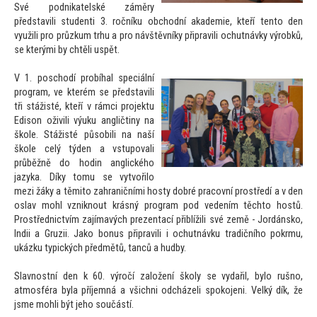
Své podnikatelské záměry
představili studenti 3. ročníku obchodní akademie, kteří ten
to den
využili pro průzkum trhu a pro návštěvníky připravili ochutnávky výrobků,
se kterými by chtěli uspět.
V 1. poschodí probíhal speciální
program, ve kterém se představili
tři stážisté, kteří v rámci projektu
Edison oživili výuku angličtiny na
škole. Stážisté působili na naší
škole celý týden a vstupovali
průběžně do hodin anglického
jazyka. Díky
tomu se vytvořilo
mezi žáky a těmi
to zahraničními hosty dobré pracovní prostředí a v den
oslav mohl vzniknout krásný program pod vedením těch
to hostů.
Prostřednictvím zajímavých prezentací přiblížili své země - Jordánsko,
Indii a Gruzii. Jako bonus připravili i ochutnávku tradičního pokrmu,
ukázku typických předmětů, tanců a hudby.
Slavnostní den k 60. výročí založení školy se vydařil, bylo rušno,
atmosféra byla příjemná a všichni odcházeli spokojeni. Velký dík, že
jsme mohli být jeho součástí.