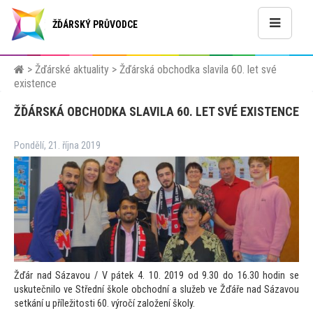
ŽĎÁRSKÝ PRŮVODCE
>
Žďárské aktuality
>
Žďárská obchodka slavila 60. let své
existence
ŽĎÁRSKÁ OBCHODKA SLAVILA 60. LET SVÉ EXISTENCE
Pondělí, 21. října 2019
Žďár nad Sázavou / V pátek 4. 10. 2019 od 9.30 do 16.30 hodin se
uskutečnilo ve Střední škole obchodní a služeb ve Žďáře nad Sázavou
setkání u příleži
tosti 60. výročí založení školy.