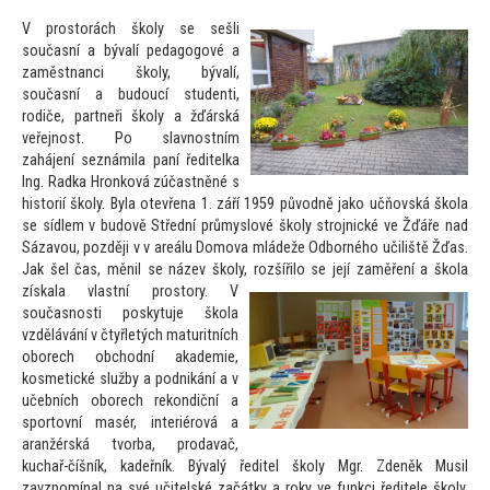
V pros
torách školy se sešli
současní a bývalí pedagogové a
zaměstnanci školy, bývalí,
současní a budoucí studenti,
rodiče, partneři školy a žďárská
veřejnost. Po slavnostním
zahájení seznámila paní ředitelka
Ing. Radka Hronková zúčastněné s
his
torií školy. Byla otevřena 1. září 1959 původně jako učňovská škola
se sídlem v budově Střední průmyslové školy strojnické ve Žďáře nad
Sázavou, později v v areálu Domova mládeže Odborného učiliště Žďas.
Jak šel čas, měnil se název školy, rozšířilo se její zaměření a škola
získala vlastní pros
tory. V
současnosti poskytuje škola
vzdělávání v čtyřletých maturitních
oborech obchodní akademie,
kosmetické služby a podnikání a v
učebních oborech rekondiční a
spor
tovní masér, interiérová a
aranžérská tvorba, prodavač,
kuchař-číšník, kadeřník. Bývalý ředitel školy Mgr. Zdeněk Musil
zavzpomínal na své učitelské začátky a roky ve funkci ředitele školy.