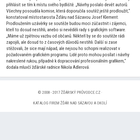
přihlásit se tím k místu svého bydliště. „Návrhy poslalo devět au
torů.
Všechny posoudila komise, která doporučila soutěž ještě prodloužit,“
konsta
toval mís
tostarosta Žďáru nad Sázavou Josef Klement.
Prodloužením uzávěrky se soutěže budou moci zúčastnit i zájemci,
kteří
to dosud nestihli, anebo si nevěděli rady s grafickým software.
„Máme už zpětnou vazbu od občanů. Někteří by se do soutěže rádi
zapojili, ale dosud
to z časových důvodů nestihli. Další si zase
stěžovali, že sice mají nápad, ale nejsou ho schopni realizovat v
požadovaném grafickém programu. Lidé pro
to mohou posílat i návrhy
nakreslené rukou, případně k dopracování profesionálním grafikem,“
dodala mluvčí žďárské radnice Nikola Adlerová.
© 2008 - 2017 ŽĎÁRSKÝ PRŮVODCE.CZ ·
KATALOG FIREM ŽĎÁR NAD SÁZAVOU A OKOLÍ