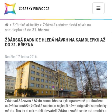
ŽĎÁRSKÝ PRŮVODCE
>
Žďárské aktuality
>
Žďárská radnice hledá návrh na
samolepku až do 31. března
ŽĎÁRSKÁ RADNICE HLEDÁ NÁVRH NA SAMOLEPKU AŽ
DO 31. BŘEZNA
Neděle, 17. ledna 2016
Žďár nad Sázavou / Až do konce března byla opakovaně prodloužena
uzávěrka soutěže žďárské radnice o nejlepší návrh originální samolepky
města. Tou by si pak mohli obyvatelé Žďáru označit svoje au
tomobily a