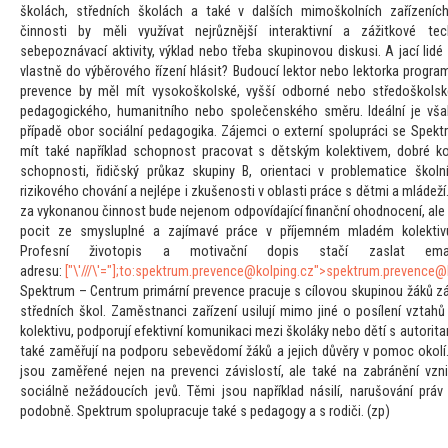
školách, středních školách a také v dalších mimoškolních zařízeních
činnosti by měli využívat nejrůznější interaktivní a zážitkové tech
sebepoznávací aktivity, výklad nebo třeba skupinovou diskusi. A jací lidé
vlastně do výběrového řízení hlásit? Budoucí lek
tor nebo lek
torka program
prevence by měl mít vysokoškolské, vyšší odborné nebo středoškolsk
pedagogického, humanitního nebo společenského směru. Ideální je vš
případě obor sociální pedagogika. Zájemci o externí spolupráci se Spekt
mít také například schopnost pracovat s dětským kolektivem, dobré k
schopnosti, řidičský průkaz skupiny B, orientaci v problematice školn
rizikového chování a nejlépe i zkušenosti v oblasti práce s dětmi a mláde
za vykonanou činnost bude nejenom odpovídající finanční ohodnocení, ale
pocit ze smysluplné a zajímavé práce v příjemném mladém kolektiv
Profesní živo
topis a motivační dopis stačí zaslat em
adresu:
["\'///\'="];
to:spektrum.prevence@kolping.cz">spektrum.prevence@
Spektrum – Centrum primární prevence pracuje s cílovou skupinou žáků zá
středních škol. Zaměstnanci zařízení usilují mimo jiné o posílení vztahů
kolektivu, podporují efektivní komunikaci mezi školáky nebo dětí s au
torita
také zaměřují na podporu sebevědomí žáků a jejich důvěry v pomoc okolí
jsou zaměřené nejen na prevenci závislostí, ale také na zabránění vzni
sociálně nežádoucích jevů. Těmi jsou například násilí, narušování práv
podobně. Spektrum spolupracuje také s pedagogy a s rodiči. (zp)