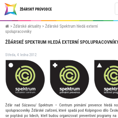
ŽĎÁRSKÝ PRŮVODCE
>
Žďárské aktuality
>
Žďárské Spektrum hledá externí
spolupracovníky
ŽĎÁRSKÉ SPEKTRUM HLEDÁ EXTERNÍ SPOLUPRACOVNÍK
Středa, 4. ledna 2012
Žďár nad Sázavou/ Spektrum – Centrum primární prevence hledá nov
spolupracovníky. Žďárské zařízení, které spadá pod Kolpingovo dílo České
se poptává po lidech, kteří budou organizovat preventivní programy na 