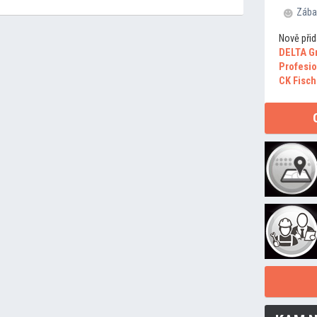
Zába
Nově přid
DELTA G
Profesio
CK Fisch