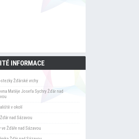
ITÉ INFORMACE
ostezky Žďárské vrchy
ovna Matěje Josefa Sychry Žďár nad
vou
liště v okolí
Žďár nad Sázavou
y ve Žďáře nad Sázavou
klinika Žďár nad Sázavou