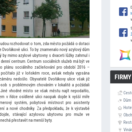
 budou rozhodovat o
tom, zda měs
to požádá o dotaci
ve Dvořákově ulici. To by znamenalo nový azylový dům
ý by mimo azylové uby
tovny s dvaceti lůžky zahrnul i
a denní centrum. Centrum sociálních služeb má být ve
o plánu sociálního začleňování pro období 2016 –
očítalo již v loňském roce, avšak nebyla vypsána
FIRMY
 záměru nedošlo. Obyvatelé Dvořákovy ulice však již
 osob s problémovým chováním v lokalitě a požádali
. Jiné vhodné mís
to se však městu najít nepodařilo,
Cest
em v řídce osídlené ulici naopak dojde k vyšší míře
Dům 
amerový systém, poby
tová místnost pro asistenty
Hote
lení a nové chodníky. Za předpokladu, že k výstavbě
ojde, stávající azylovou uby
tovnu pro muže ve
Obc
 nechá přestavět na menší byty.
Rest
Viná