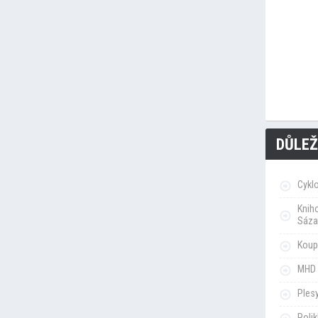
DŮLEŽ
Cykl
Knih
Sáza
Koupa
MHD 
Ples
Poli