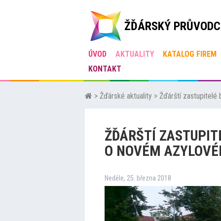
ŽĎÁRSKÝ PRŮVODC
ÚVOD
AKTUALITY
KATALOG FIREM
KONTAKT
>
Žďárské aktuality
>
Žďárští zastupitel
ŽĎÁRŠTÍ ZASTUPIT
O NOVÉM AZYLOV
Neděle, 25. března 2018