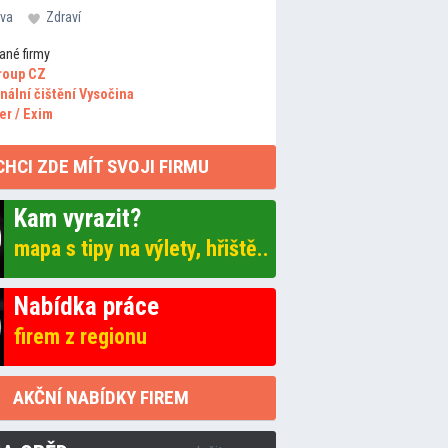
va
Zdraví
ané firmy
roup CZ
nální čištění Vysočina
er / Exim
CHCI ZDE MÍT SVOJI FIRMU
Kam vyrazit?
mapa s tipy na výlety, hřiště..
Nabídka práce
firem z regionu
AKČNÍ NABÍDKY FIREM