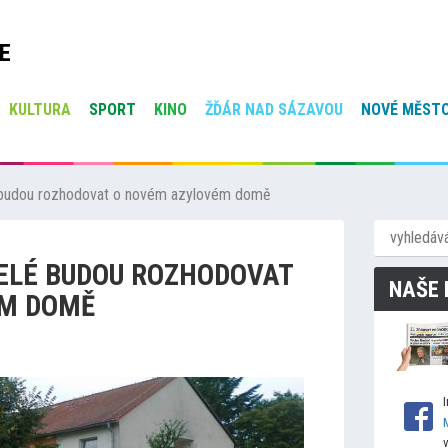
E
KULTURA
SPORT
KINO
ŽĎÁR NAD SÁZAVOU
NOVÉ MĚSTO
é budou rozhodovat o novém azylovém domě
ELÉ BUDOU ROZHODOVAT
NAŠE 
ÉM DOMĚ