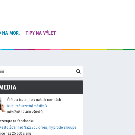
 NA MOR.
TIPY NA VÝLET
MEDIA
Čtěte a inzerujte v našich novinách
Kulturně inzertní měsíčník
měsíčně 17 400 výtisků
Inzerujte na facebooku
Město Žďár nad Sázavou-pronájmy,prodeje,koupě
více než 25 500 členů