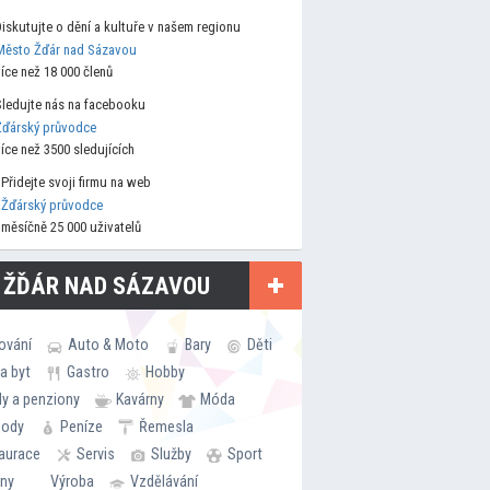
Diskutujte o dění a kultuře v našem regionu
Město Žďár nad Sázavou
více než 18 000 členů
Sledujte nás na facebooku
Žďárský průvodce
více než 3500 sledujících
Přidejte svoji firmu na web
Žďárský průvodce
měsíčně 25 000 uživatelů
 ŽĎÁR NAD SÁZAVOU
ování
Auto & Moto
Bary
Děti
a byt
Gastro
Hobby
ly a penziony
Kavárny
Móda
hody
Peníze
Řemesla
aurace
Servis
Služby
Sport
rny
Výroba
Vzdělávání