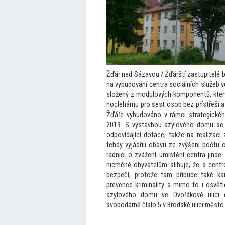
Žďár nad Sázavou / Žďárští zastupitelé
na vybudování centra sociálních služeb 
složený z modulových komponentů, kter
noclehárnu pro šest osob bez přístřeší 
Žďáře vybudováno v rámci strategickéh
2019. S výstavbou azylového domu se p
odpovídající dotace, takže na realizaci
tehdy vyjádřili obavu ze zvýšení počtu
radnici o zvážení umístění centra jinde
nicméně obyvatelům slibuje, že s centr
bezpečí, pro
tože tam přibude také k
prevence kriminality a mimo
to i osvět
azylového domu ve Dvořákově ulici d
svobodárně číslo 5 v Brodské ulici měs
to