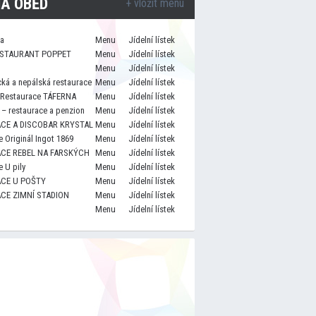
A OBĚD
+ vložit menu
za
Menu
Jídelní lístek
STAURANT POPPET
Menu
Jídelní lístek
Menu
Jídelní lístek
cká a nepálská restaurace
Menu
Jídelní lístek
 Restaurace TÁFERNA
Menu
Jídelní lístek
– restaurace a penzion
Menu
Jídelní lístek
CE A DISCOBAR KRYSTAL
Menu
Jídelní lístek
 Originál Ingot 1869
Menu
Jídelní lístek
CE REBEL NA FARSKÝCH
Menu
Jídelní lístek
 U pily
Menu
Jídelní lístek
CE U POŠTY
Menu
Jídelní lístek
CE ZIMNÍ STADION
Menu
Jídelní lístek
Menu
Jídelní lístek