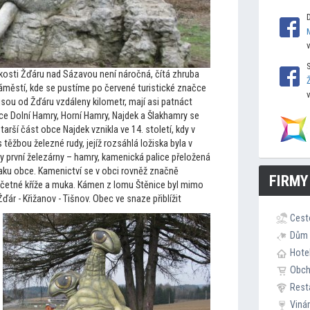
kosti Žďáru nad Sázavou není náročná, čítá zhruba
áměstí, kde se pustíme po červené turistické značce
ou od Žďáru vzdáleny kilometr, mají asi patnáct
ce Dolní Hamry, Horní Hamry, Najdek a Šlakhamry se
tarší část obce Najdek vznikla ve 14. s
toletí, kdy v
s těžbou železné rudy, jejíž rozsáhlá ložiska byla v
aly první železárny – hamry, kamenická palice přeložená
aku obce. Kamenictví se v obci rovněž značně
FIRMY
li četné kříže a muka. Kámen z lomu Štěnice byl mimo
Žďár - Křižanov - Tišnov.
Obec ve snaze přiblížit
Cest
Dům 
Hote
Obc
Rest
Viná