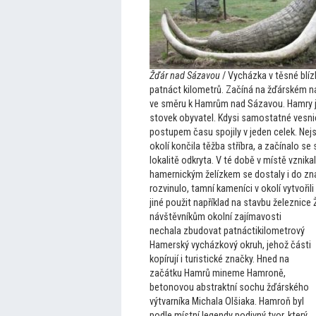
Žďár nad Sázavou
/ Vycházka v těsné blíz
patnáct kilometrů. Začíná na žďárském n
ve směru k Hamrům nad Sázavou. Hamry js
s
tovek obyvatel. Kdysi samostatné vesni
postupem času spojily v jeden celek. Nejs
okolí končila těžba stříbra, a začínalo se 
lokalitě odkryta. V té době v místě vznik
hamernickým želízkem se dostaly i do zn
rozvinulo, tamní kameníci v okolí vytvoři
jiné použit například na stavbu železnice 
návštěvníkům okolní zajímavosti
nechala zbudovat patnáctikilometrový
Hamerský vycházkový okruh, jehož části
kopírují i turistické značky. Hned na
začátku Hamrů mineme Hamroně,
be
tonovou abstraktní sochu žďárského
výtvarníka Michala Olšiaka. Hamroň byl
podle místní legendy podivný tvor, který