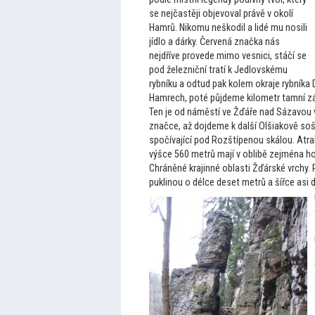
se nejčastěji objevoval právě v okolí
Hamrů. Nikomu neškodil a lidé mu nosili
jídlo a dárky. Červená značka nás
nejdříve provede mimo vesnici, stáčí se
pod železniční tratí k Jedlovskému
rybníku a odtud pak kolem okraje rybníka D
Hamrech, poté půjdeme kilometr tamní zá
Ten je od náměstí ve Žďáře nad Sázavou 
značce, až dojdeme k další Olšiakově soš
spočívající pod Rozštípenou skálou. Atra
výšce 560 metrů mají v oblibě zejména ho
Chráněné krajinné oblasti Žďárské vrchy. 
puklinou o délce deset metrů a šířce asi 