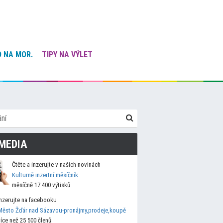
 NA MOR.
TIPY NA VÝLET
MEDIA
Čtěte a inzerujte v našich novinách
Kulturně inzertní měsíčník
měsíčně 17 400 výtisků
Inzerujte na facebooku
Město Žďár nad Sázavou-pronájmy,prodeje,koupě
více než 25 500 členů