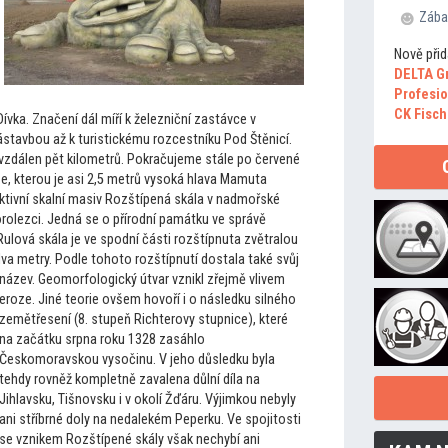
Zába
Nově přid
DELTA G
Profesio
CK Fisch
ívka. Značení dál míří k železniční zastávce v
stavbou až k turistickému rozcestníku Pod Štěnicí.
vzdálen pět kilometrů. Pokračujeme stále po červené
e, kterou je asi 2,5 metrů vysoká hlava Mamuta
ktivní skalní masiv Rozštípená skála v nadmořské
rolezci. Jedná se o přírodní památku ve správě
Rulová skála je ve spodní části rozštípnuta zvětralou
dva metry. Podle
toho
to rozštípnutí dostala také svůj
název.
Geomorfologický útvar vznikl zřejmě vlivem
eroze. Jiné teorie ovšem hovoří i o následku silného
zemětřesení (8. stupeň Richterovy stupnice), které
na začátku srpna roku 1328 zasáhlo
Českomoravskou vysočinu. V jeho důsledku byla
tehdy rovněž kompletně zavalena důlní díla na
Jihlavsku, Tišnovsku i v okolí Žďáru. Výjimkou nebyly
ani stříbrné doly na nedalekém Peperku. Ve spoji
tosti
se vznikem Rozštípené skály však nechybí ani