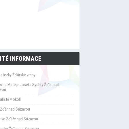
ITÉ INFORMACE
ostezky Žďárské vrchy
ovna Matěje Josefa Sychry Žďár nad
vou
liště v okolí
Žďár nad Sázavou
y ve Žďáře nad Sázavou
klinika Žďár nad Sázavou