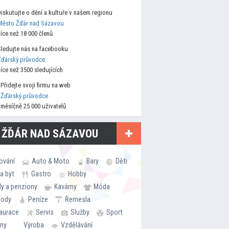
Diskutujte o dění a kultuře v našem regionu
Město Žďár nad Sázavou
více než 18 000 členů
Sledujte nás na facebooku
Žďárský průvodce
více než 3500 sledujících
Přidejte svoji firmu na web
Žďárský průvodce
měsíčně 25 000 uživatelů
 ŽĎÁR NAD SÁZAVOU
ování
Auto & Moto
Bary
Děti
a byt
Gastro
Hobby
ly a penziony
Kavárny
Móda
hody
Peníze
Řemesla
aurace
Servis
Služby
Sport
rny
Výroba
Vzdělávání