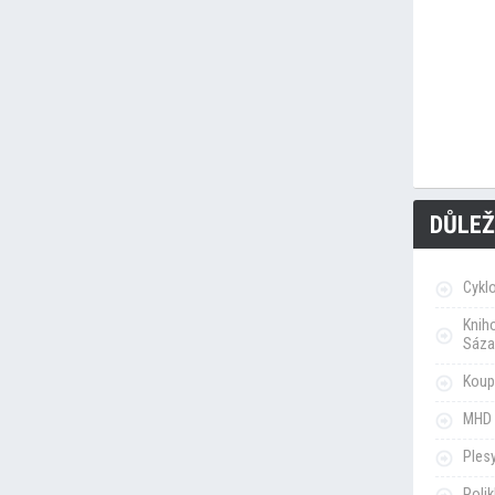
DŮLEŽ
Cykl
Knih
Sáza
Koupa
MHD 
Ples
Poli