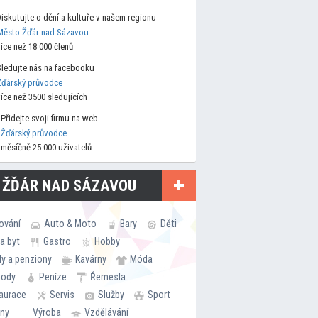
Diskutujte o dění a kultuře v našem regionu
Město Žďár nad Sázavou
více než 18 000 členů
Sledujte nás na facebooku
Žďárský průvodce
více než 3500 sledujících
Přidejte svoji firmu na web
Žďárský průvodce
měsíčně 25 000 uživatelů
 ŽĎÁR NAD SÁZAVOU
ování
Auto & Moto
Bary
Děti
a byt
Gastro
Hobby
ly a penziony
Kavárny
Móda
hody
Peníze
Řemesla
aurace
Servis
Služby
Sport
rny
Výroba
Vzdělávání