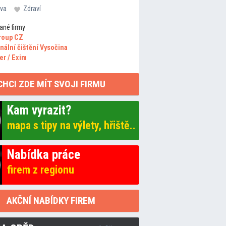
va
Zdraví
ané firmy
roup CZ
nální čištění Vysočina
er / Exim
CHCI ZDE MÍT SVOJI FIRMU
Kam vyrazit?
mapa s tipy na výlety, hřiště..
Nabídka práce
firem z regionu
AKČNÍ NABÍDKY FIREM