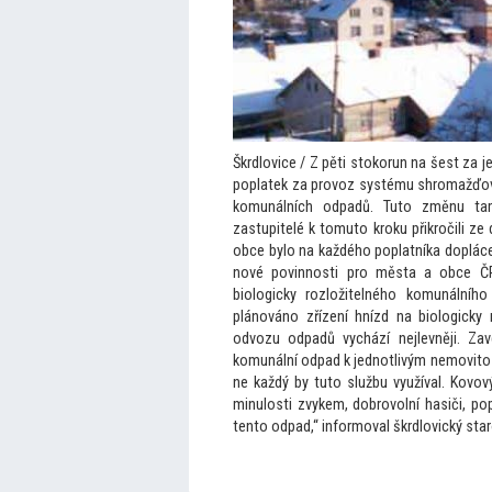
Škrdlovice / Z pěti s
tokorun na šest za j
poplatek za provoz systému shromažďování
komunálních odpadů. Tu
to změnu tam 
zastupitelé k
tomu
to kroku přikročili z
obce bylo na každého poplatníka doplác
nové povinnosti pro města a obce ČR
biologicky rozložitelného komunální
plánováno zřízení hnízd na biologicky 
odvozu odpadů vychází nejlevněji. Zav
komunální odpad k jednotlivým nemovi
to
ne každý by tu
to službu využíval. Kovo
minulosti zvykem, dobrovolní hasiči, po
ten
to odpad,“ informoval škrdlovický star