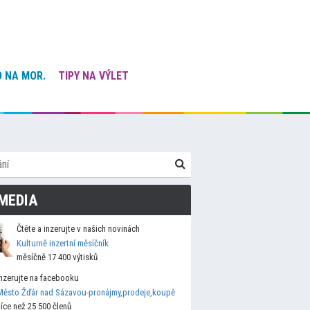
 NA MOR.
TIPY NA VÝLET
MEDIA
Čtěte a inzerujte v našich novinách
Kulturně inzertní měsíčník
měsíčně 17 400 výtisků
Inzerujte na facebooku
Město Žďár nad Sázavou-pronájmy,prodeje,koupě
více než 25 500 členů