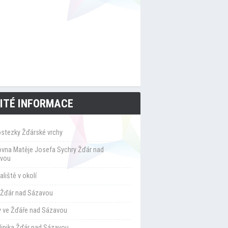
ITÉ INFORMACE
ostezky Žďárské vrchy
ovna Matěje Josefa Sychry Žďár nad
vou
liště v okolí
Žďár nad Sázavou
y ve Žďáře nad Sázavou
klinika Žďár nad Sázavou