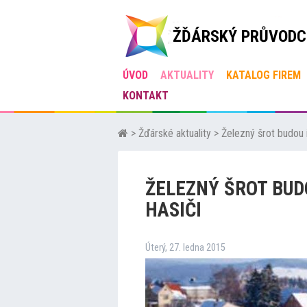
ŽĎÁRSKÝ PRŮVODC
ÚVOD
AKTUALITY
KATALOG FIREM
KONTAKT
>
Žďárské aktuality
>
Železný šrot budou i
ŽELEZNÝ ŠROT BUD
HASIČI
Úterý, 27. ledna 2015