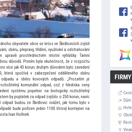
ednoho obyvatele obce se le
tos ve Škrdlovicích zvýšil
, sběru, přepravy, třídění, využívání a odstraňování
upravili prostřednictvím místní vyhlášky. Tamní
e dvou důvodů. Prvním byla skutečnost, že z rozpočtu
eno více jak 43 korun, druhým důvodem bylo zavedení
, která spočívá v zabezpečení odděleného sběru
FIRMY
ho odpadu a sběru kovových odpadů. „Prozatím je
rozložitelný komunální odpad, což z hlediska ceny
edení systému popelnic na biologicky rozložitelný
Cest
stem by poplatek za odpad zvýšilo o 250 korun, navíc
Dům 
vý odpad budou ze Škrdlovic svážet, jak
tomu bylo v
Hote
případě bude pořízen jeden 1100 litrový kontejner na
osta Ivan Hořínek.
Obc
Rest
Viná