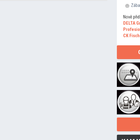
Zába
Nově přid
DELTA G
Profesio
CK Fisch