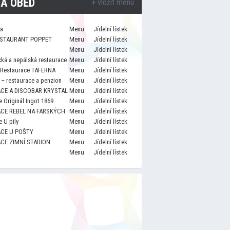
A OBĚD
+ vložit menu
za
Menu
Jídelní lístek
STAURANT POPPET
Menu
Jídelní lístek
Menu
Jídelní lístek
cká a nepálská restaurace
Menu
Jídelní lístek
 Restaurace TÁFERNA
Menu
Jídelní lístek
– restaurace a penzion
Menu
Jídelní lístek
CE A DISCOBAR KRYSTAL
Menu
Jídelní lístek
 Originál Ingot 1869
Menu
Jídelní lístek
CE REBEL NA FARSKÝCH
Menu
Jídelní lístek
 U pily
Menu
Jídelní lístek
CE U POŠTY
Menu
Jídelní lístek
CE ZIMNÍ STADION
Menu
Jídelní lístek
Menu
Jídelní lístek