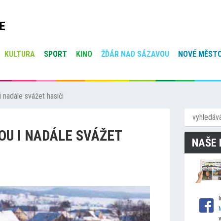
E
KULTURA
SPORT
KINO
ŽĎÁR NAD SÁZAVOU
NOVÉ MĚSTO
 nadále svážet hasiči
OU I NADÁLE SVÁŽET
NAŠE 