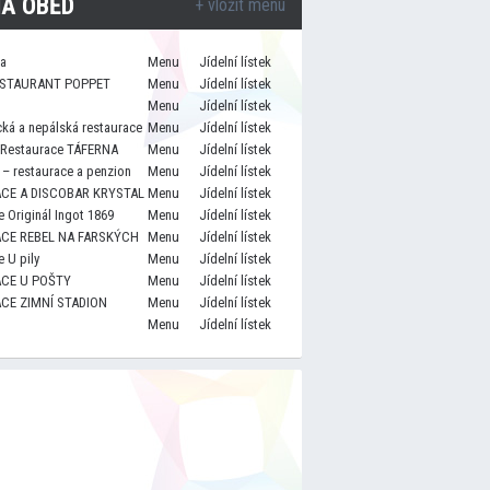
A OBĚD
+ vložit menu
za
Menu
Jídelní lístek
STAURANT POPPET
Menu
Jídelní lístek
Menu
Jídelní lístek
cká a nepálská restaurace
Menu
Jídelní lístek
 Restaurace TÁFERNA
Menu
Jídelní lístek
– restaurace a penzion
Menu
Jídelní lístek
CE A DISCOBAR KRYSTAL
Menu
Jídelní lístek
 Originál Ingot 1869
Menu
Jídelní lístek
CE REBEL NA FARSKÝCH
Menu
Jídelní lístek
 U pily
Menu
Jídelní lístek
CE U POŠTY
Menu
Jídelní lístek
CE ZIMNÍ STADION
Menu
Jídelní lístek
Menu
Jídelní lístek