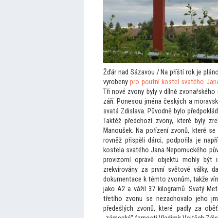
Žďár nad Sázavou / Na příští rok je plá
vyrobeny
pro poutní kostel svatého Ja
Tři nové zvony byly v dílně zvonařského
září. Ponesou jména českých a moravský
svatá Zdislava. Původně bylo předpoklád
Taktéž předchozí zvony, které byly zr
Manoušek. Na pořízení zvonů, které se 
rovněž přispěli dárci, podpořila je na
kostela svatého Jana Nepomuckého půvo
provizorní opravě objektu mohly být 
zrekvírovány za první svě
tové války, d
dokumentace k těm
to zvonům, takže vím
jako A2 a vážil 37 kilogramů. Svatý Me
třetího zvonu se nezachovalo jeho jm
předešlých zvonů, které padly za obě