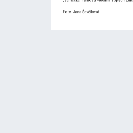
„zámecké“ farnosti Vladimír Vojtěch Zále
Fo
to: Jana Ševčíková