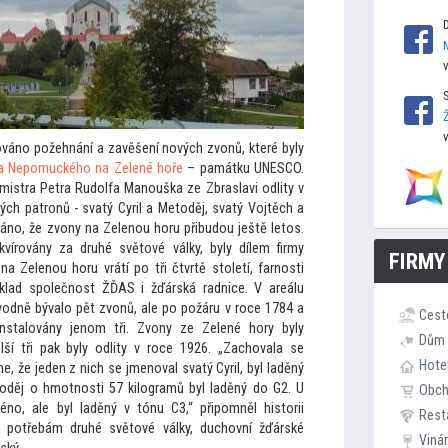
nováno požehnání a zavěšení nových zvonů, které byly
na Nepomuckého na Zelené hoře
– památku UNESCO.
 mistra Petra Rudolfa Manouška ze Zbraslavi odlity v
ch patronů - svatý Cyril a Me
toděj, svatý Vojtěch a
áno, že zvony na Zelenou horu přibudou ještě le
tos.
ekvírovány za druhé svě
tové války, byly dílem firmy
FIRMY
na Zelenou horu vrátí po tři čtvrtě s
toletí, farnosti
příklad společnost ŽĎAS i žďárská radnice. V areálu
dně bývalo pět zvonů, ale po požáru v roce 1784 a
Cest
instalovány jenom tři. Zvony ze Zelené hory byly
Dům 
alší tři pak byly odlity v roce 1926. „Zachovala se
Hote
e, že jeden z nich se jmenoval svatý Cyril, byl laděný
toděj o hmotnosti 57 kilogramů byl laděný do G2. U
Obc
éno, ale byl laděný v tónu C3,“ připomněl his
torii
Rest
ť potřebám druhé svě
tové války, duchovní žďárské
Viná