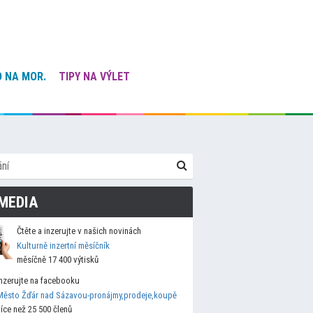
 NA MOR.
TIPY NA VÝLET
MEDIA
Čtěte a inzerujte v našich novinách
Kulturně inzertní měsíčník
měsíčně 17 400 výtisků
Inzerujte na facebooku
Město Žďár nad Sázavou-pronájmy,prodeje,koupě
více než 25 500 členů