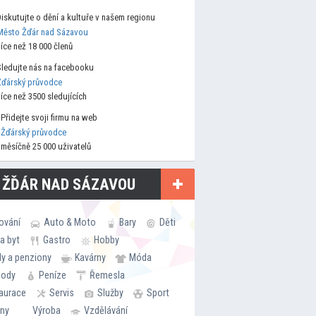
Diskutujte o dění a kultuře v našem regionu
Město Žďár nad Sázavou
více než 18 000 členů
Sledujte nás na facebooku
Žďárský průvodce
více než 3500 sledujících
Přidejte svoji firmu na web
Žďárský průvodce
měsíčně 25 000 uživatelů
 ŽĎÁR NAD SÁZAVOU
ování
Auto & Moto
Bary
Děti
a byt
Gastro
Hobby
ly a penziony
Kavárny
Móda
hody
Peníze
Řemesla
aurace
Servis
Služby
Sport
rny
Výroba
Vzdělávání