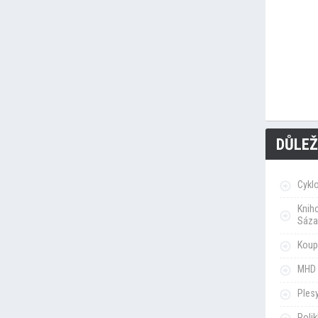
DŮLEŽ
Cykl
Knih
Sáza
Koupa
MHD 
Ples
Poli