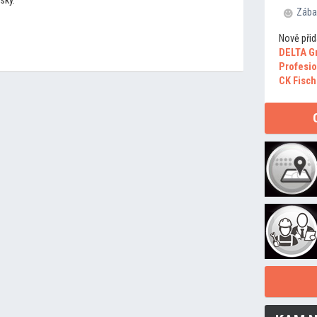
ský.
Zába
Nově přid
DELTA G
Profesio
CK Fisch