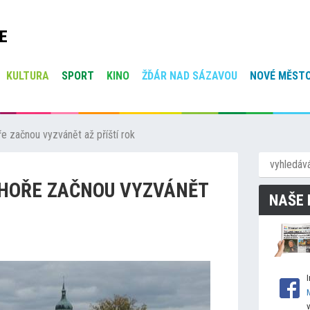
E
KULTURA
SPORT
KINO
ŽĎÁR NAD SÁZAVOU
NOVÉ MĚSTO
e začnou vyzvánět až příští rok
 HOŘE ZAČNOU VYZVÁNĚT
NAŠE 