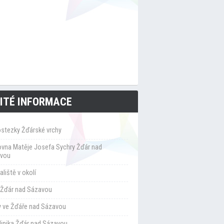
ITÉ INFORMACE
ostezky Žďárské vrchy
ovna Matěje Josefa Sychry Žďár nad
vou
liště v okolí
Žďár nad Sázavou
y ve Žďáře nad Sázavou
klinika Žďár nad Sázavou