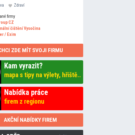
va
Zdraví
ané firmy
roup CZ
nální čištění Vysočina
er / Exim
CHCI ZDE MÍT SVOJI FIRMU
Kam vyrazit?
mapa s tipy na výlety, hřiště..
Nabídka práce
firem z regionu
AKČNÍ NABÍDKY FIREM