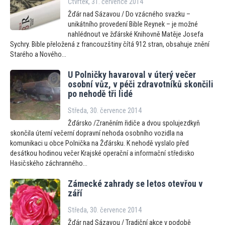
Čtvrtek, 31. července 2014
Žďár nad Sázavou / Do vzácného svazku –
unikátního provedení Bible Reynek – je možné
nahlédnout ve žďárské Knihovně Matěje Josefa
Sychry. Bible přeložená z francouzštiny čítá 912 stran, obsahuje znění
Starého a Nového...
U Polničky havaroval v úterý večer
osobní vůz, v péči zdravotníků skončili
po nehodě tři lidé
Středa, 30. července 2014
Žďársko /Zraněním řidiče a dvou spolujezdkyň
skončila úterní večerní dopravní nehoda osobního vozidla na
komunikaci u obce Polnička na Žďársku. K nehodě vyslalo před
desátkou hodinou večer Krajské operační a informační středisko
Hasičského záchranného...
Zámecké zahrady se le
tos otevřou v
září
Středa, 30. července 2014
Žďár nad Sázavou / Tradiční akce v podobě