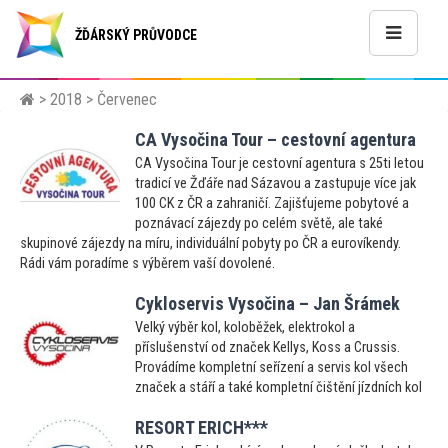
ŽĎÁRSKÝ PRŮVODCE
>
2018
> Červenec
CA Vysočina Tour – cestovní agentura
CA Vysočina Tour je cestovní agentura s 25ti letou
tradicí ve Žďáře nad Sázavou a zastupuje více jak
100 CK z ČR a zahraničí. Zajišťujeme pobytové a
poznávací zájezdy po celém světě, ale také
skupinové zájezdy na míru, individuální pobyty po ČR a eurovíkendy.
Rádi vám poradíme s výběrem vaší dovolené.
Cykloservis Vysočina – Jan Šrámek
Velký výběr kol, koloběžek, elektrokol a
příslušenství od značek Kellys, Koss a Crussis.
Provádíme kompletní seřízení a servis kol všech
značek a stáří a také kompletní čištění jízdních kol
RESORT ERICH***