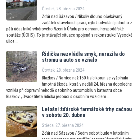
Čtvrtek, 28. března 2024
Žďár nad Sázavou / Nikoliv dlouho očekávaný
začátek stavebních prací, nýbrž odvolání jednoho z
pěti účastníků výběrového řízení k Úřadu pro ochranu hospodářské
soutěže (ÚOHS). To je stávající situace spojená s rekonstrukcí Vysocké
ulice....
Řidička nezvládla smyk, narazila do
stromu a auto se vzňalo
Čtvrtek, 28. března 2024
Blažkov / Na více než 150 tisíc korun se vyšplhala
hmotná škoda, která v neděli 24. března dopoledne
vznikla při dopravní nehodě osobního automobilu v katastru obce
Blažkov. „Dvacetiletá řidička jedoucí s osobním vozidlem...
Letošní žďárské farmářské trhy začnou
v sobotu 20. dubna
Středa, 27. března 2024
Žďár nad Sázavou / Sedm sobot bude v letošním