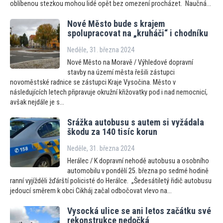
oblíbenou stezkou mohou lidé opět bez omezení procházet. Naučná...
Nové Město bude s krajem
spolupracovat na „kruháči“ i chodníku
Neděle, 31. března 2024
Nové Město na Moravě / Výhledové dopravní
stavby na území města řešili zástupci
novoměstské radnice se zástupci Kraje Vysočina. Město v
následujících letech připravuje okružní křižovatky pod i nad nemocnicí,
avšak nejdále je s...
Srážka autobusu s autem si vyžádala
škodu za 140 tisíc korun
Neděle, 31. března 2024
Herálec / K dopravní nehodě autobusu a osobního
automobilu v pondělí 25. března po sedmé hodině
ranní vyjížděli žďárští policisté do Herálce. „Šedesátiletý řidič autobusu
jedoucí směrem k obci Cikháj začal odbočovat vlevo na...
Vysocká ulice se ani letos začátku své
rekonstrukce nedočká