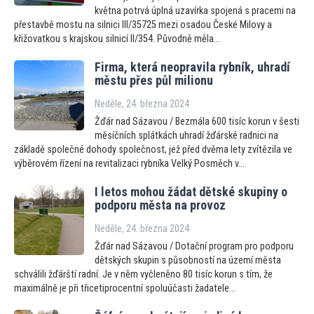
května potrvá úplná uzavírka spojená s pracemi na
přestavbě mostu na silnici III/35725 mezi osadou České Milovy a
křižovatkou s krajskou silnicí II/354. Původně měla...
Firma, která neopravila rybník, uhradí
městu přes půl milionu
Neděle, 24. března 2024
Žďár nad Sázavou / Bezmála 600 tisíc korun v šesti
měsíčních splátkách uhradí žďárské radnici na
základě společné dohody společnost, jež před dvěma lety zvítězila ve
výběrovém řízení na revitalizaci rybníka Velký Posměch v...
I letos mohou žádat dětské skupiny o
podporu města na provoz
Neděle, 24. března 2024
Žďár nad Sázavou / Dotační program pro podporu
dětských skupin s působností na území města
schválili žďárští radní. Je v něm vyčleněno 80 tisíc korun s tím, že
maximálně je při třicetiprocentní spoluúčasti žadatele...