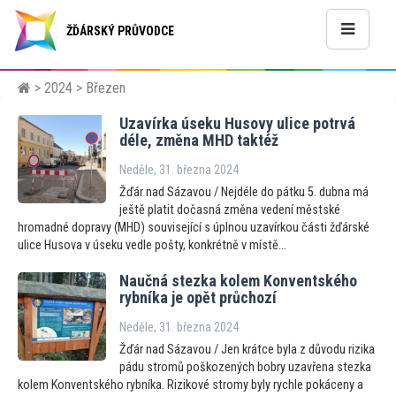
ŽĎÁRSKÝ PRŮVODCE
>
2024
> Březen
Uzavírka úseku Husovy ulice potrvá
déle, změna MHD taktéž
Neděle, 31. března 2024
Žďár nad Sázavou / Nejdéle do pátku 5. dubna má
ještě platit dočasná změna vedení městské
hromadné dopravy (MHD) související s úplnou uzavírkou části žďárské
ulice Husova v úseku vedle pošty, konkrétně v místě...
Naučná stezka kolem Konventského
rybníka je opět průchozí
Neděle, 31. března 2024
Žďár nad Sázavou / Jen krátce byla z důvodu rizika
pádu stromů poškozených bobry uzavřena stezka
kolem Konventského rybníka. Rizikové stromy byly rychle pokáceny a