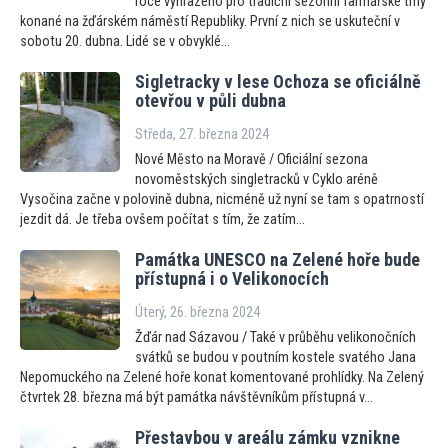
roce vyhrazeno pro tradiční sezonní farmářské trhy
konané na žďárském náměstí Republiky. První z nich se uskuteční v
sobotu 20. dubna. Lidé se v obvyklé...
Sigletracky v lese Ochoza se oficiálně
otevřou v půli dubna
Středa, 27. března 2024
Nové Město na Moravě / Oficiální sezona
novoměstských singletracků v Cyklo aréně
Vysočina začne v polovině dubna, nicméně už nyní se tam s opatrností
jezdit dá. Je třeba ovšem počítat s tím, že zatím...
Památka UNESCO na Zelené hoře bude
přístupná i o Velikonocích
Úterý, 26. března 2024
Žďár nad Sázavou / Také v průběhu velikonočních
svátků se budou v poutním kostele svatého Jana
Nepomuckého na Zelené hoře konat komentované prohlídky. Na Zelený
čtvrtek 28. března má být památka návštěvníkům přístupná v...
Přestavbou v areálu zámku vznikne