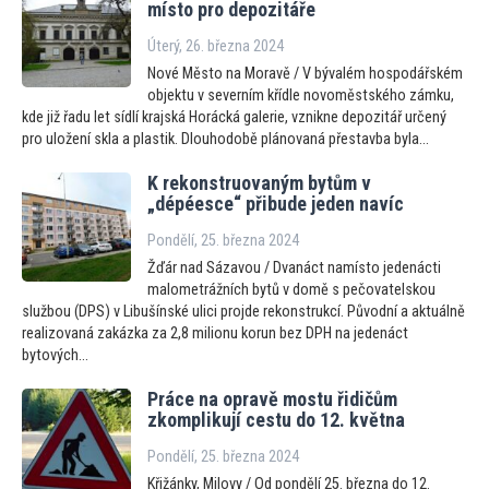
místo pro depozitáře
Úterý, 26. března 2024
Nové Město na Moravě / V bývalém hospodářském
objektu v severním křídle novoměstského zámku,
kde již řadu let sídlí krajská Horácká galerie, vznikne depozitář určený
pro uložení skla a plastik. Dlouhodobě plánovaná přestavba byla...
K rekonstruovaným bytům v
„dépéesce“ přibude jeden navíc
Pondělí, 25. března 2024
Žďár nad Sázavou / Dvanáct namísto jedenácti
malometrážních bytů v domě s pečovatelskou
službou (DPS) v Libušínské ulici projde rekonstrukcí. Původní a aktuálně
realizovaná zakázka za 2,8 milionu korun bez DPH na jedenáct
bytových...
Práce na opravě mostu řidičům
zkomplikují cestu do 12. května
Pondělí, 25. března 2024
Křižánky, Milovy / Od pondělí 25. března do 12.