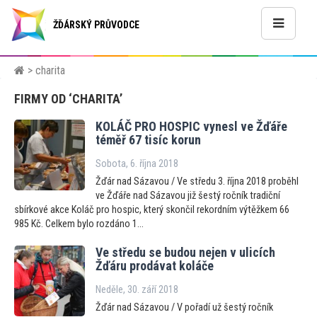
ŽĎÁRSKÝ PRŮVODCE
> charita
FIRMY OD ‘CHARITA’
KOLÁČ PRO HOSPIC vynesl ve Žďáře
téměř 67 tisíc korun
Sobota, 6. října 2018
Žďár nad Sázavou / Ve středu 3. října 2018 proběhl
ve Žďáře nad Sázavou již šestý ročník tradiční
sbírkové akce Koláč pro hospic, který skončil rekordním výtěžkem 66
985 Kč. Celkem bylo rozdáno 1...
Ve středu se budou nejen v ulicích
Žďáru prodávat koláče
Neděle, 30. září 2018
Žďár nad Sázavou / V pořadí už šestý ročník