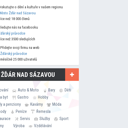
Diskutujte o dění a kultuře v našem regionu
Město Žďár nad Sázavou
více než 18 000 členů
Sledujte nás na facebooku
Žďárský průvodce
více než 3500 sledujících
Přidejte svoji firmu na web
Žďárský průvodce
měsíčně 25 000 uživatelů
 ŽĎÁR NAD SÁZAVOU
ování
Auto & Moto
Bary
Děti
a byt
Gastro
Hobby
ly a penziony
Kavárny
Móda
hody
Peníze
Řemesla
aurace
Servis
Služby
Sport
rny
Výroba
Vzdělávání