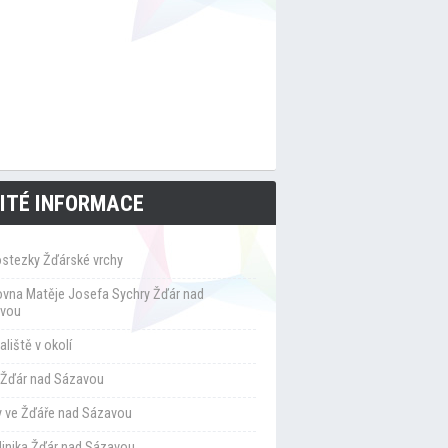
ITÉ INFORMACE
ostezky Žďárské vrchy
ovna Matěje Josefa Sychry Žďár nad
vou
liště v okolí
Žďár nad Sázavou
y ve Žďáře nad Sázavou
klinika Žďár nad Sázavou