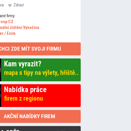
va
Zdraví
ané firmy
roup CZ
nální čištění Vysočina
er / Exim
CHCI ZDE MÍT SVOJI FIRMU
Kam vyrazit?
mapa s tipy na výlety, hřiště..
Nabídka práce
firem z regionu
AKČNÍ NABÍDKY FIREM