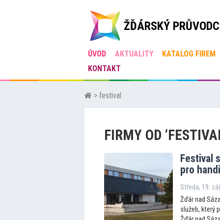
ŽĎÁRSKÝ PRŮVODC
ÚVOD
AKTUALITY
KATALOG FIREM
KONTAKT
> festival
FIRMY OD ‘FESTIVA
Festival 
pro h
and
Středa, 19. zá
Žďár nad Sázav
služeb, který
Žďár nad Sázav