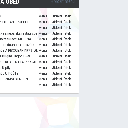
A OBĚD
+ vložit menu
za
Menu
Jídelní lístek
STAURANT POPPET
Menu
Jídelní lístek
Menu
Jídelní lístek
cká a nepálská restaurace
Menu
Jídelní lístek
 Restaurace TÁFERNA
Menu
Jídelní lístek
– restaurace a penzion
Menu
Jídelní lístek
CE A DISCOBAR KRYSTAL
Menu
Jídelní lístek
 Originál Ingot 1869
Menu
Jídelní lístek
CE REBEL NA FARSKÝCH
Menu
Jídelní lístek
 U pily
Menu
Jídelní lístek
CE U POŠTY
Menu
Jídelní lístek
CE ZIMNÍ STADION
Menu
Jídelní lístek
Menu
Jídelní lístek