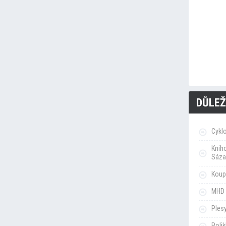
DŮLEŽ
Cykl
Knih
Sáza
Koupa
MHD 
Ples
Poli