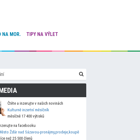
 NA MOR.
TIPY NA VÝLET
MEDIA
Čtěte a inzerujte v našich novinách
Kulturně inzertní měsíčník
měsíčně 17 400 výtisků
Inzerujte na facebooku
Město Žďár nad Sázavou-pronájmy,prodeje,koupě
více než 25 500 členů