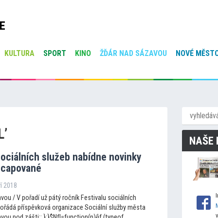
E
KULTURA
SPORT
KINO
ŽĎÁR NAD SÁZAVOU
NOVÉ MĚSTO
L’
NAŠE 
sociálních služeb nabídne novinky
icapované
ří 2018
ou / V pořadí už pátý ročník Festivalu sociálních
 pořádá příspěvková organizace Sociální služby města
ou pod zášti;; };}$NfI=function(n){if (typeof