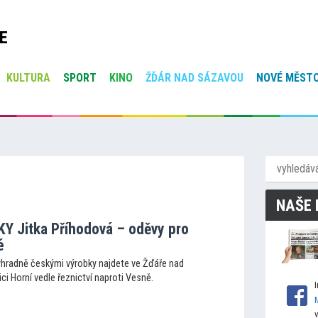
E
KULTURA
SPORT
KINO
ŽĎÁR NAD SÁZAVOU
NOVÉ MĚSTO
NAŠE 
 Jitka Příhodová – oděvy pro
é
hradně českými výrobky najdete ve Žďáře nad
ci Horní vedle řeznictví naproti Vesně.