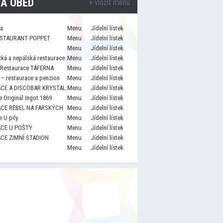
A OBĚD
+ vložit menu
za
Menu
Jídelní lístek
STAURANT POPPET
Menu
Jídelní lístek
Menu
Jídelní lístek
cká a nepálská restaurace
Menu
Jídelní lístek
 Restaurace TÁFERNA
Menu
Jídelní lístek
– restaurace a penzion
Menu
Jídelní lístek
CE A DISCOBAR KRYSTAL
Menu
Jídelní lístek
 Originál Ingot 1869
Menu
Jídelní lístek
CE REBEL NA FARSKÝCH
Menu
Jídelní lístek
 U pily
Menu
Jídelní lístek
CE U POŠTY
Menu
Jídelní lístek
CE ZIMNÍ STADION
Menu
Jídelní lístek
Menu
Jídelní lístek