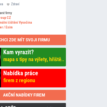
va
Zdraví
ané firmy
roup CZ
nální čištění Vysočina
er / Exim
CHCI ZDE MÍT SVOJI FIRMU
Kam vyrazit?
mapa s tipy na výlety, hřiště..
Nabídka práce
firem z regionu
AKČNÍ NABÍDKY FIREM