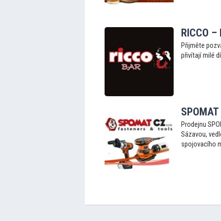
RICCO –
Přijměte pozv
přivítají milé d
SPOMAT C
Prodejnu SPOM
Sázavou, vedl
spojovacího ma