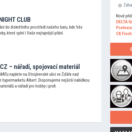
Zába
Nově přid
 NIGHT CLUB
DELTA G
ání do diskrétního prostředí našeho baru, kde Vás
Profesio
ívky, které splní i Vaše nejtajnější přání.
CK Fisch
Z – nářadí, spojovací materiál
ATu najdete na Strojírenské ulici ve Žďáře nad
e hypermarketu Albert. Disponujeme nejširší nabídkou
teriálů a nářadí pro hobby i profi.