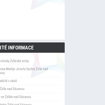
ITÉ INFORMACE
ostezky Žďárské vrchy
ovna Matěje Josefa Sychry Žďár nad
vou
liště v okolí
Žďár nad Sázavou
y ve Žďáře nad Sázavou
klinika Žďár nad Sázavou