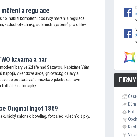
měření a regulace
.r.o. nabízí kompletní dodávky měření a regulace
ení, vzduchotechniky, solárních systémů pro ohřev
WO kavárna a bar
moderní bary ve Žďáře nad Sázavou. Nabízíme Vám
 nápojů, víkendové akce, grilovačky, oslavy a
FIRMY
bavu se postará vaše muzika z jukeboxu, nově
í fotbálek nebo šipky.
Cest
Dům 
ce Originál Ingot 1869
Hote
ekuřácký salonek, bowling, fotbálek, kulečník, šipky.
Obc
Rest
Viná