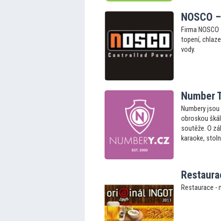
NOSCO – 
Firma NOSCO s
topení, chlaz
vody.
Number T
Numbery jsou 
obroskou škálů
soutěže. O zá
karaoke, stoln
Restaura
Restaurace - n