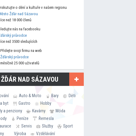
Diskutujte o dění a kultuře v našem regionu
Město Žďár nad Sázavou
více než 18 000 členů
Sledujte nás na facebooku
Žďárský průvodce
více než 3500 sledujících
Přidejte svoji firmu na web
Žďárský průvodce
měsíčně 25 000 uživatelů
 ŽĎÁR NAD SÁZAVOU
ování
Auto & Moto
Bary
Děti
a byt
Gastro
Hobby
ly a penziony
Kavárny
Móda
hody
Peníze
Řemesla
aurace
Servis
Služby
Sport
rny
Výroba
Vzdělávání