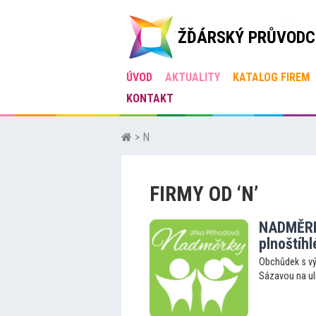
ŽĎÁRSKÝ PRŮVODC
ÚVOD
AKTUALITY
KATALOG FIREM
KONTAKT
> N
FIRMY OD ‘N’
NADMĚRKY
plnoštíhl
Obchůdek s vý
Sázavou na uli