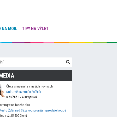
 NA MOR.
TIPY NA VÝLET
MEDIA
Čtěte a inzerujte v našich novinách
Kulturně inzertní měsíčník
měsíčně 17 400 výtisků
Inzerujte na facebooku
Město Žďár nad Sázavou-pronájmy,prodeje,koupě
více než 25 500 členů