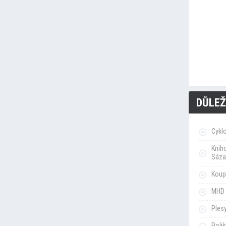
DŮLEŽ
Cykl
Knih
Sáza
Koupa
MHD 
Ples
Poli