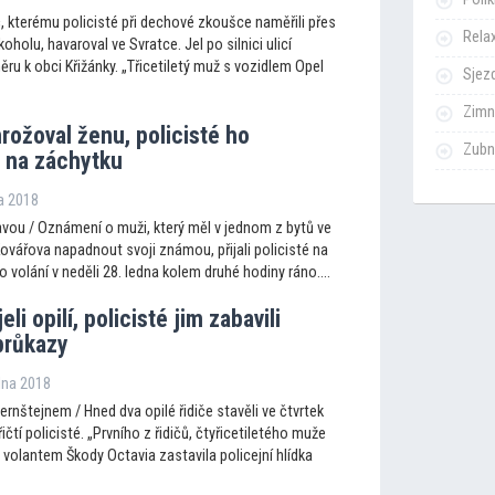
č, kterému policisté při dechové zkoušce naměřili přes
Rela
oholu, havaroval ve Svratce. Jel po silnici ulicí
ru k obci Křižánky. „Třicetiletý muž s vozidlem Opel
Sjezd
Zimn
rožoval ženu, policisté ho
Zubn
i na záchytku
ra 2018
vou / Oznámení o muži, který měl v jednom z bytů ve
Kovářova napadnout svoji známou, přijali policisté na
o volání v neděli 28. ledna kolem druhé hodiny ráno....
eli opilí, policisté jim zabavili
průkazy
dna 2018
ernštejnem / Hned dva opilé řidiče stavěli ve čtvrtek
ičtí policisté. „Prvního z řidičů, čtyřicetiletého muže
volantem Škody Octavia zastavila policejní hlídka