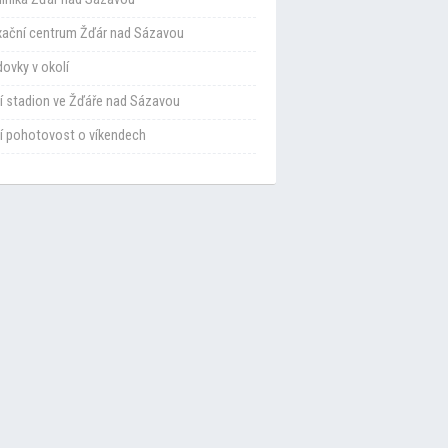
xační centrum Žďár nad Sázavou
ovky v okolí
í stadion ve Žďáře nad Sázavou
í pohotovost o víkendech