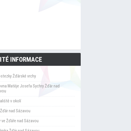
ITÉ INFORMACE
ostezky Žďárské vrchy
ovna Matěje Josefa Sychry Žďár nad
vou
liště v okolí
Žďár nad Sázavou
y ve Žďáře nad Sázavou
klinika Žďár nad Sázavou