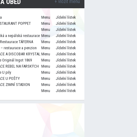
A OBĚD
+ vložit menu
za
Menu
Jídelní lístek
STAURANT POPPET
Menu
Jídelní lístek
Menu
Jídelní lístek
cká a nepálská restaurace
Menu
Jídelní lístek
 Restaurace TÁFERNA
Menu
Jídelní lístek
– restaurace a penzion
Menu
Jídelní lístek
CE A DISCOBAR KRYSTAL
Menu
Jídelní lístek
 Originál Ingot 1869
Menu
Jídelní lístek
CE REBEL NA FARSKÝCH
Menu
Jídelní lístek
 U pily
Menu
Jídelní lístek
CE U POŠTY
Menu
Jídelní lístek
CE ZIMNÍ STADION
Menu
Jídelní lístek
Menu
Jídelní lístek