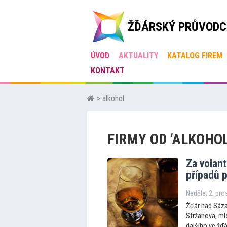
ŽĎÁRSKÝ PRŮVODC
ÚVOD
AKTUALITY
KATALOG FIREM
KONTAKT
> alkohol
FIRMY OD ‘ALKOHOL
Za volant
případů p
Neděle, 2. pr
Žďár nad Sáza
Stržanova, mís
dalšího ve žďá