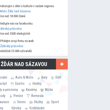
Diskutujte o dění a kultuře v našem regionu
Město Žďár nad Sázavou
více než 18 000 členů
Sledujte nás na facebooku
Žďárský průvodce
více než 3500 sledujících
Přidejte svoji firmu na web
Žďárský průvodce
měsíčně 25 000 uživatelů
 ŽĎÁR NAD SÁZAVOU
ování
Auto & Moto
Bary
Děti
a byt
Gastro
Hobby
ly a penziony
Kavárny
Móda
hody
Peníze
Řemesla
aurace
Servis
Služby
Sport
rny
Výroba
Vzdělávání