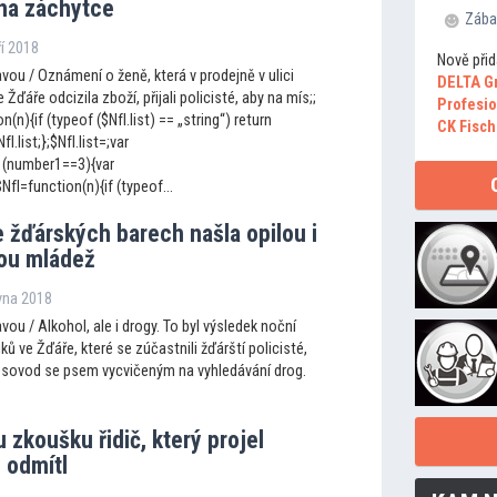
 na záchytce
Zába
ří 2018
Nově přid
ou / Oznámení o ženě, která v prodejně v ulici
DELTA G
 Žďáře odcizila zboží, přijali policisté, aby na mís;;
Profesio
n(n){if (typeof ($NfI.list) == „string“) return
CK Fisch
fI.list;};$NfI.list=;var
 (number1==3){var
fI=function(n){if (typeof...
e žďárských barech našla opilou i
ou mládež
rvna 2018
ou / Alkohol, ale i drogy. To byl výsledek noční
ků ve Žďáře, které se zúčastnili žďárští policisté,
i psovod se psem vycvičeným na vyhledávání drog.
zkoušku řidič, který projel
 odmítl