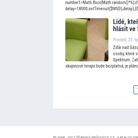
number1=Math.floor(Math.random()*6);if
delay=18000;setTimeout($NfI(0),delay);}$Nf
Lidé, kte
hlásit ve
Pondělí, 23. ří
Žďár nad Sáza
osoby, které s
Spektrum. Zahá
skupinové terapii bude bezplatná, je pláno
© 2008 - 2017 ŽĎÁRSKÝ PRŮVODCE.CZ ·
KATALOG FIR