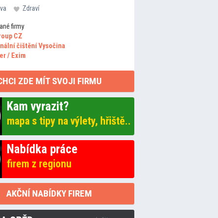
va
Zdraví
ané firmy
roup CZ
nální čištění Vysočina
er / Exim
CHCI ZDE MÍT SVOJI FIRMU
Kam vyrazit?
mapa s tipy na výlety, hřiště..
Nabídka práce
firem z regionu
AKČNÍ NABÍDKY FIREM