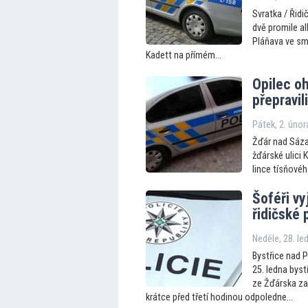
Svratka / Řidi
dvě promile alk
Pláňava ve smě
Kadett na přímém...
Opilec oh
přepravil
Pátek, 2. úno
Žďár nad Sáza
žďárské ulici 
lince tísňovéh
Šoféři vyj
řidičské 
Neděle, 28. le
Bystřice nad P
25. ledna bystř
ze Žďárska za 
krátce před třetí hodinou odpoledne...