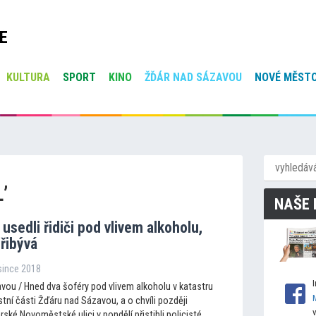
E
KULTURA
SPORT
KINO
ŽĎÁR NAD SÁZAVOU
NOVÉ MĚSTO
’
NAŠE 
 usedli řidiči pod vlivem alkoholu,
řibývá
osince 2018
vou / Hned dva šoféry pod vlivem alkoholu v katastru
tní části Žďáru nad Sázavou, a o chvíli později
rské Novoměstské ulici v pondělí přistihli policisté.