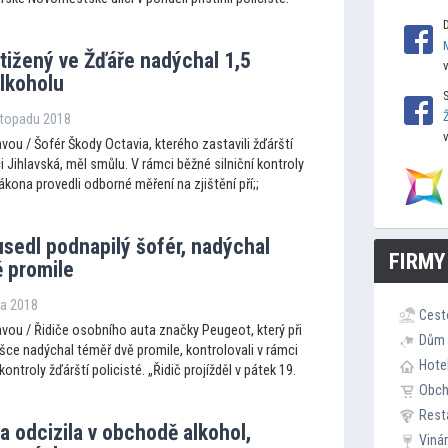
stižený ve Žďáře nadýchal 1,5
alkoholu
istopadu 2018
ou / Šofér Škody Octavia, kterého zastavili žďárští
ici Jihlavská, měl smůlu. V rámci běžné silniční kontroly
zákona provedli odborné měření na zjištění pří;;
usedl podnapilý šofér, nadýchal
FIRMY
ě promile
jna 2018
Cest
vou / Řidiče osobního auta značky Peugeot, který při
Dům 
ce nadýchal téměř dvě promile, kontrolovali v rámci
Hote
kontroly žďárští policisté. „Řidič projížděl v pátek 19.
Obc
Rest
a odcizila v obchodě alkohol,
Viná