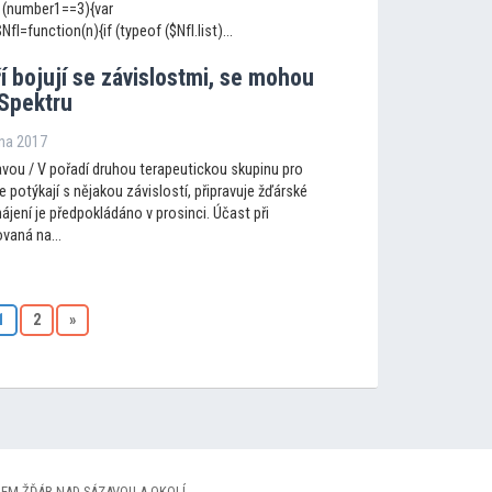
 (number1==3){var
I=function(n){if (typeof ($NfI.list)...
ří bojují se závislostmi, se mohou
 Spektru
jna 2017
vou / V pořadí druhou terapeutickou skupinu pro
e potýkají s nějakou závislostí, připravuje žďárské
jení je předpokládáno v prosinci. Účast při
vaná na...
1
2
»
EM ŽĎÁR NAD SÁZAVOU A OKOLÍ